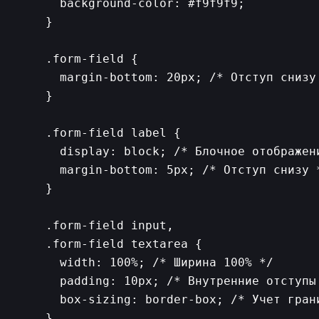
      background-color: #f9f9f9;

    }

    .form-field {

      margin-bottom: 20px; /* Отступ снизу 
    }

    .form-field label {

      display: block; /* Блочное отображени
      margin-bottom: 5px; /* Отступ снизу *
    }

    .form-field input,

    .form-field textarea {

      width: 100%; /* Ширина 100% */

      padding: 10px; /* Внутренние отступы 
      box-sizing: border-box; /* Учет грани
    }
