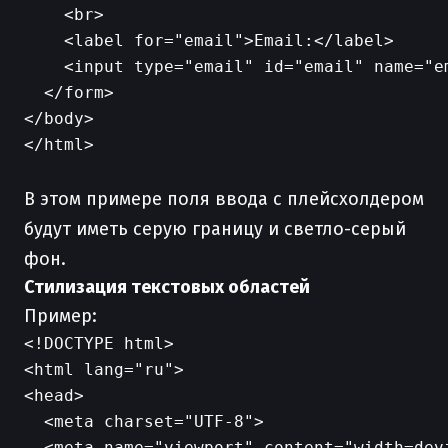
    <br>

    <label for="email">Email:</label>

    <input type="email" id="email" name="e
  </form>

</body>

</html>

В этом примере поля ввода с плейсхолдером
будут иметь серую границу и светло-серый
фон.
Стилизация текстовых областей
Пример:
<!DOCTYPE html>

<html lang="ru">

<head>

  <meta charset="UTF-8">

  <meta name="viewport" content="width=dev