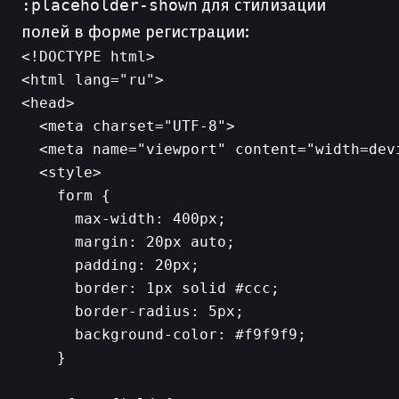
:placeholder-shown
для стилизации
полей в форме регистрации:
<!DOCTYPE html>

<html lang="ru">

<head>

  <meta charset="UTF-8">

  <meta name="viewport" content="width=dev
  <style>

    form {

      max-width: 400px;

      margin: 20px auto;

      padding: 20px;

      border: 1px solid #ccc;

      border-radius: 5px;

      background-color: #f9f9f9;

    }
