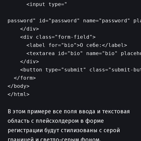
      <input type="

password" id="password" name="password" pla
    </div>

    <div class="form-field">

      <label for="bio">О себе:</label>

      <textarea id="bio" name="bio" placeh
    </div>

    <button type="submit" class="submit-but
  </form>

</body>

</html>

В этом примере все поля ввода и текстовая
область с плейсхолдером в форме
регистрации будут стилизованы с серой
границей и светло-серым фоном.