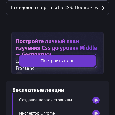
Псевдокласс optional в CSS. Полное руководство с примерами
Постройте личный план
изучения
Css
до уровня Middle
— бесплатно!
Построить план
Css
— часть карты развития
Frontend
100
+
шагов развития
30
бесплатных лекций
Бесплатные лекции
300
бонусных рублей
на счет
Создание первой страницы
Инспектор Chrome