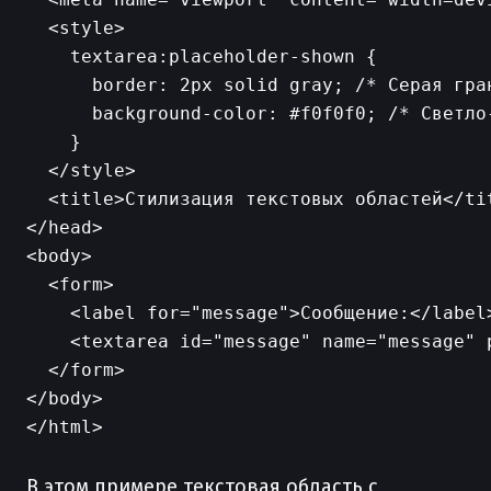
  <style>

    textarea:placeholder-shown {

      border: 2px solid gray; /* Серая гра
      background-color: #f0f0f0; /* Светло-
    }

  </style>

  <title>Стилизация текстовых областей</tit
</head>

<body>

  <form>

    <label for="message">Сообщение:</label>
    <textarea id="message" name="message" 
  </form>

</body>

</html>

В этом примере текстовая область с