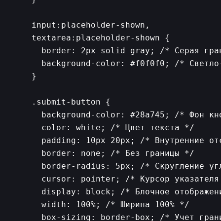
    input:placeholder-shown,

    textarea:placeholder-shown {

      border: 2px solid gray; /* Серая гра
      background-color: #f0f0f0; /* Светло-
    }

    .submit-button {

      background-color: #28a745; /* Фон кно
      color: white; /* Цвет текста */

      padding: 10px 20px; /* Внутренние отс
      border: none; /* Без границы */

      border-radius: 5px; /* Скругление угл
      cursor: pointer; /* Курсор указателя 
      display: block; /* Блочное отображени
      width: 100%; /* Ширина 100% */

      box-sizing: border-box; /* Учет грани