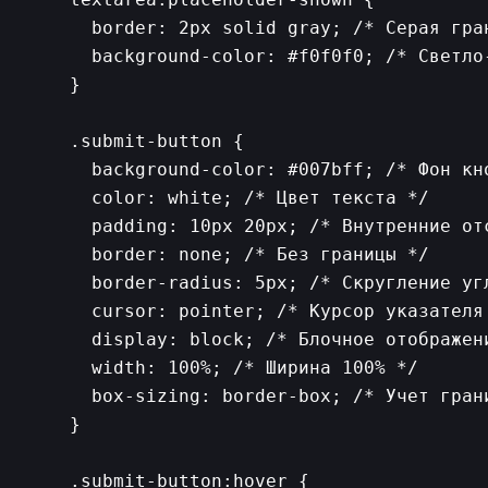
      border: 2px solid gray; /* Серая гра
      background-color: #f0f0f0; /* Светло-
    }

    .submit-button {

      background-color: #007bff; /* Фон кно
      color: white; /* Цвет текста */

      padding: 10px 20px; /* Внутренние отс
      border: none; /* Без границы */

      border-radius: 5px; /* Скругление угл
      cursor: pointer; /* Курсор указателя 
      display: block; /* Блочное отображени
      width: 100%; /* Ширина 100% */

      box-sizing: border-box; /* Учет грани
    }

    .submit-button:hover {
