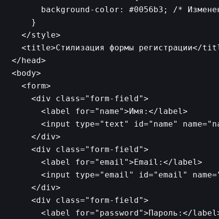
      background-color: #0056b3; /* Изменен
    }

  </style>

  <title>Стилизация формы регистрации</titl
</head>

<body>

  <form>

    <div class="form-field">

      <label for="name">Имя:</label>

      <input type="text" id="name" name="n
    </div>

    <div class="form-field">

      <label for="email">Email:</label>

      <input type="email" id="email" name=
    </div>

    <div class="form-field">

      <label for="password">Пароль:</label>