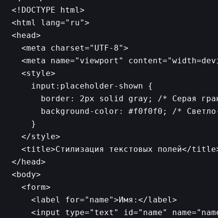
<!DOCTYPE html>

<html lang="ru">

<head>

  <meta charset="UTF-8">

  <meta name="viewport" content="width=dev
  <style>

    input:placeholder-shown {

      border: 2px solid gray; /* Серая гра
      background-color: #f0f0f0; /* Светло-
    }

  </style>

  <title>Стилизация текстовых полей</title>
</head>

<body>

  <form>

    <label for="name">Имя:</label>

    <input type="text" id="name" name="nam