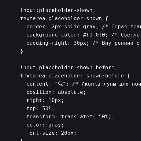
    input:placeholder-shown,

    textarea:placeholder-shown {

      border: 2px solid gray; /* Серая гра
      background-color: #f0f0f0; /* Светло-
      padding-right: 30px; /* Внутренний от
    }

    input:placeholder-shown:before,

    textarea:placeholder-shown:before {

      content: "🔍"; /* Иконка лупы для пои
      position: absolute;

      right: 10px;

      top: 50%;

      transform: translateY(-50%);

      color: gray;

      font-size: 20px;
