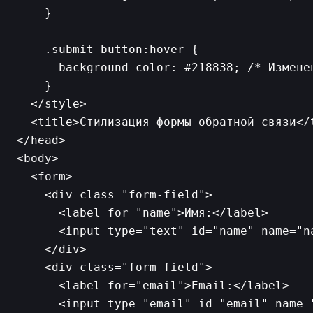
    }

    .submit-button:hover {

      background-color: #218838; /* Изменен
    }

  </style>

  <title>Стилизация формы обратной связи</t
</head>

<body>

  <form>

    <div class="form-field">

      <label for="name">Имя:</label>

      <input type="text" id="name" name="n
    </div>

    <div class="form-field">

      <label for="email">Email:</label>

      <input type="email" id="email" name=