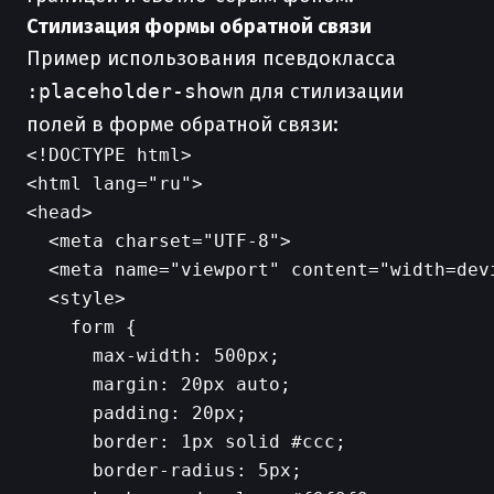
Стилизация формы обратной связи
Пример использования псевдокласса
:placeholder-shown
для стилизации
полей в форме обратной связи:
<!DOCTYPE html>

<html lang="ru">

<head>

  <meta charset="UTF-8">

  <meta name="viewport" content="width=dev
  <style>

    form {

      max-width: 500px;

      margin: 20px auto;

      padding: 20px;

      border: 1px solid #ccc;

      border-radius: 5px;
