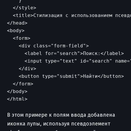
    }

  </style>

  <title>Стилизация с использованием псевдо
</head>

<body>

  <form>

    <div class="form-field">

      <label for="search">Поиск:</label>

      <input type="text" id="search" name=
    </div>

    <button type="submit">Найти</button>

  </form>

</body>

</html>

В этом примере к полям ввода добавлена
иконка лупы, используя псевдоэлемент