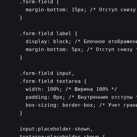
    .form-field {

      margin-bottom: 15px; /* Отступ снизу 
    }

    .form-field label {

      display: block; /* Блочное отображени
      margin-bottom: 5px; /* Отступ снизу *
    }

    .form-field input,

    .form-field textarea {

      width: 100%; /* Ширина 100% */

      padding: 8px; /* Внутренние отступы *
      box-sizing: border-box; /* Учет грани
    }

    input:placeholder-shown,

    textarea:placeholder-shown {
