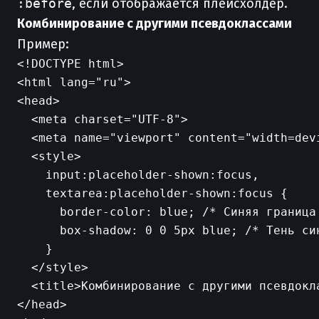
:before
, если отображается плейсхолдер.
Комбинирование с другими псевдоклассами
Пример:
<!DOCTYPE html>

<html lang="ru">

<head>

  <meta charset="UTF-8">

  <meta name="viewport" content="width=dev
  <style>

    input:placeholder-shown:focus,

    textarea:placeholder-shown:focus {

      border-color: blue; /* Синяя граница 
      box-shadow: 0 0 5px blue; /* Тень син
    }

  </style>

  <title>Комбинирование с другими псевдокла
</head>
