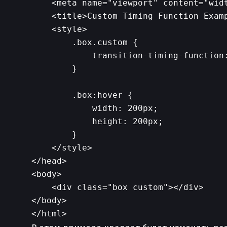
    <meta name="viewport" content="widt
    <title>Custom Timing Function Examp
    <style>

        .box.custom {

            transition-timing-function:
        }

        .box:hover {

            width: 200px;

            height: 200px;

        }

    </style>

</head>

<body>

    <div class="box custom"></div>

</body>
