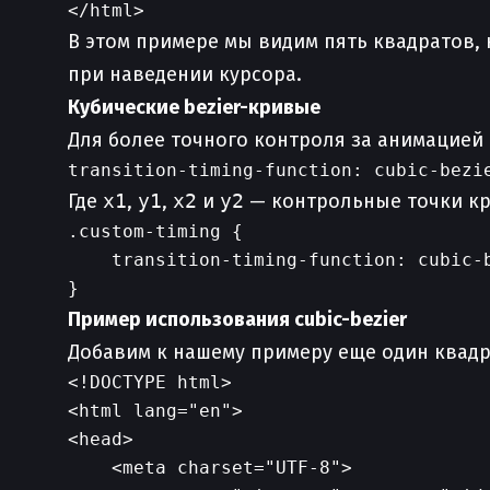
В этом примере мы видим пять квадратов,
при наведении курсора.
Кубические bezier-кривые
Для более точного контроля за анимацией 
Где
x1
,
y1
,
x2
и
y2
— контрольные точки кри
.custom-timing {

    transition-timing-function: cubic-b
Пример использования cubic-bezier
Добавим к нашему примеру еще один квадр
<!DOCTYPE html>

<html lang="en">

<head>

    <meta charset="UTF-8">
