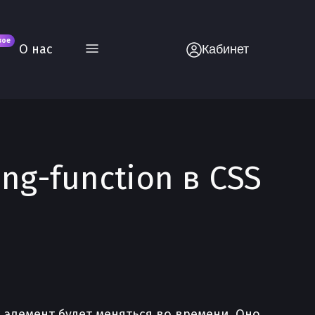
вое
О нас
Кабинет
ng-function в CSS
 элемент будет меняться во времени. Оно