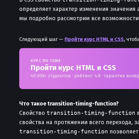
определяет характер изменения значения а
мы подробно рассмотрим все возможност
Следующий шаг —
Пройти курс HTML и CSS
, что
КУРС ПО ТЕМЕ
Пройти курс HTML и CSS
40 000+ студентов · рейтинг 4.8 · гарантия возв
Что такое transition-timing-function?
Свойство
transition-timing-function
в
свойства на протяжении всего перехода, з
transition-timing-function
позволяет 