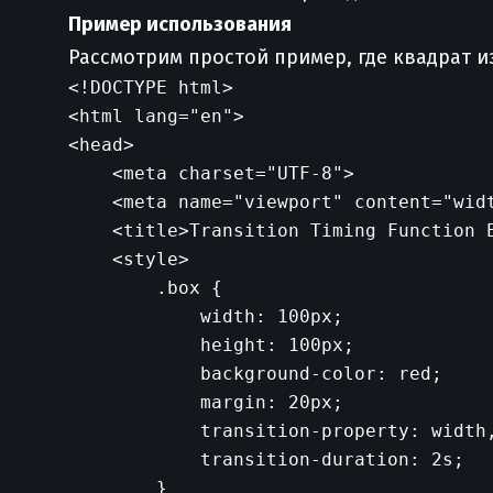
Пример использования
Рассмотрим простой пример, где квадрат 
<!DOCTYPE html>

<html lang="en">

<head>

    <meta charset="UTF-8">

    <meta name="viewport" content="widt
    <title>Transition Timing Function E
    <style>

        .box {

            width: 100px;

            height: 100px;

            background-color: red;

            margin: 20px;

            transition-property: width,
            transition-duration: 2s;

        }
