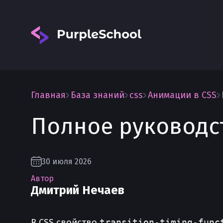
Главная
База знаний
css
Анимации в CSS
Полное руководств
Вход
30 июля 2026
Автор
Дмитрий Нечаев
В CSS свойство
transition-timing-func