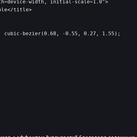
h=device-width, initial-scale=1.0">

le</title>

 cubic-bezier(0.68, -0.55, 0.27, 1.55);
