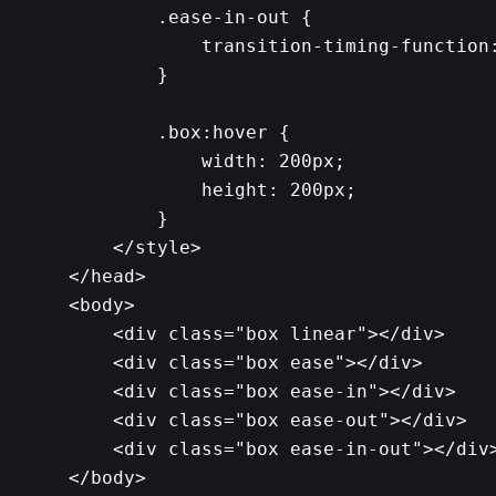
        .ease-in-out {

            transition-timing-function:
        }

        .box:hover {

            width: 200px;

            height: 200px;

        }

    </style>

</head>

<body>

    <div class="box linear"></div>

    <div class="box ease"></div>

    <div class="box ease-in"></div>

    <div class="box ease-out"></div>

    <div class="box ease-in-out"></div>
</body>
