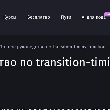
Новое
AI для кода
О нас
Но
Курсы
Бесплатно
Пути
AI для кода
Сообщество
Purple
Плюс
AI Собеседование
Полное руководство по transition-timing-function в CSS
AI тренажёр
о по transition-timi
Проекты
tion
играет ключевую роль в управлении тем, как