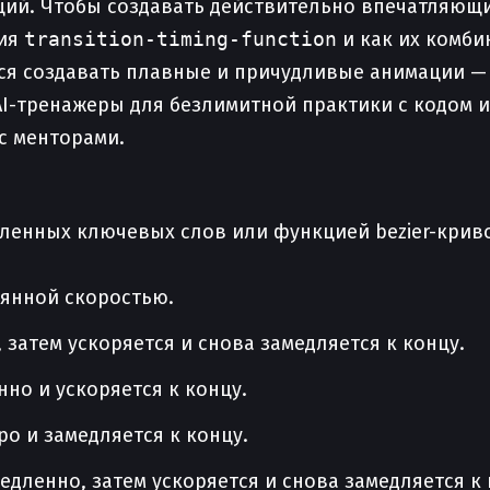
ций. Чтобы создавать действительно впечатляющ
ния
transition-timing-function
и как их комби
ься создавать плавные и причудливые анимации —
, AI-тренажеры для безлимитной практики с кодом 
с менторами.
ленных ключевых слов или функцией bezier-крив
оянной скоростью.
 затем ускоряется и снова замедляется к концу.
нно и ускоряется к концу.
ро и замедляется к концу.
едленно, затем ускоряется и снова замедляется к 