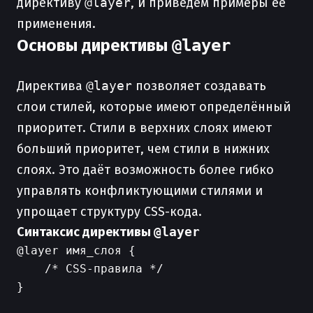
директиву
@layer
, и приведём примеры её
применения.
Основы директивы
@layer
Директива
@layer
позволяет создавать
слои стилей, которые имеют определённый
приоритет. Стили в верхних слоях имеют
больший приоритет, чем стили в нижних
слоях. Это даёт возможность более гибко
управлять конфликтующими стилями и
упрощает структуру CSS-кода.
Синтаксис директивы
@layer
@layer имя_слоя {

    /* CSS-правила */

}
