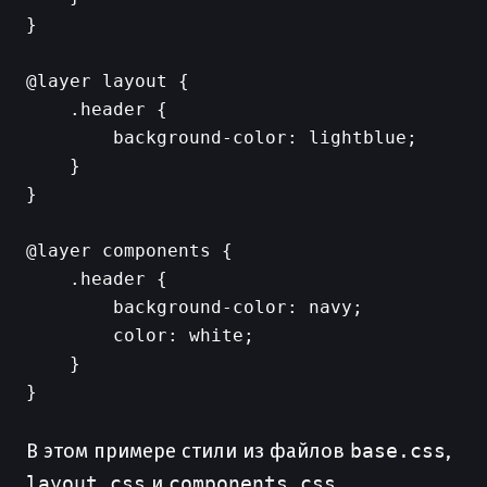
}

@layer layout {

    .header {

        background-color: lightblue;

    }

}

@layer components {

    .header {

        background-color: navy;

        color: white;

    }

}

В этом примере стили из файлов
base.css
,
layout.css
и
components.css