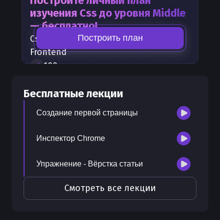
Постройте личный план
изучения
Css
до уровня Middle
— бесплатно!
Построить план
Css
— часть карты развития
Frontend
100
+
шагов развития
30
бесплатных лекций
Бесплатные лекции
300
бонусных рублей
на счет
Создание первой страницы
Инспектор Chrome
Упражнение - Вёрстка статьи
Смотреть все лекции