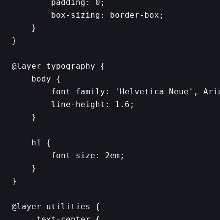
        padding: 0;

        box-sizing: border-box;

    }

}

@layer typography {

    body {

        font-family: 'Helvetica Neue', Aria
        line-height: 1.6;

    }

    h1 {

        font-size: 2em;

    }

}

@layer utilities {

    .text-center {
