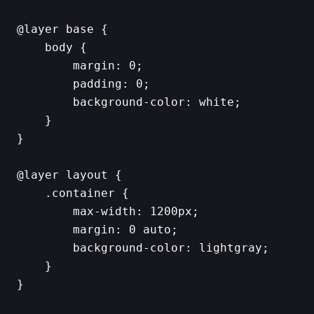
@layer base {

    body {

        margin: 0;

        padding: 0;

        background-color: white;

    }

}

@layer layout {

    .container {

        max-width: 1200px;

        margin: 0 auto;

        background-color: lightgray;

    }

}
