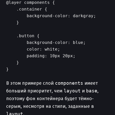
@layer components {

    .container {

        background-color: darkgray;

    }

    .button {

        background-color: blue;

        color: white;

        padding: 10px 20px;

    }

}

В этом примере слой
components
имеет
больший приоритет, чем
layout
и
base
,
поэтому фон контейнера будет тёмно-
серым, несмотря на стили, заданные в
layout
.