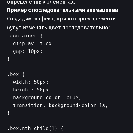
определенных элементах.
Пример с последовательными анимациями
Создадим эффект, при котором элементы
будут изменять цвет последовательно:
.container {

  display: flex;

  gap: 10px;

}

.box {

  width: 50px;

  height: 50px;

  background-color: blue;

  transition: background-color 1s;

}

.box:nth-child(1) {
