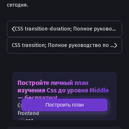
сегодня.
CSS transition-duration; Полное руководство по управлению продолжительностью переходов
CSS transition; Полное руководство по созданию плавных переходов
Постройте личный план
изучения
Css
до уровня Middle
— бесплатно!
Построить план
Css
— часть карты развития
Frontend
100
+
шагов развития