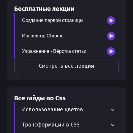
30
бесплатных лекций
Бесплатные лекции
300
бонусных рублей
на счет
Создание первой страницы
Инспектор Chrome
Упражнение - Вёрстка статьи
Смотреть все лекции
Все гайды по
Css
Использование цветов
Цвета в вебе - Полное руководство с
Трансформации в CSS
примерами