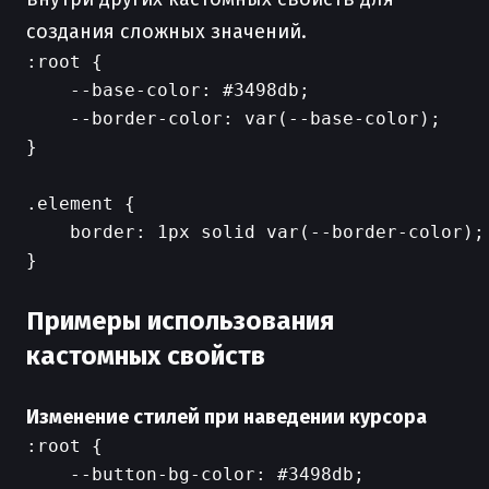
создания сложных значений.
:root {

    --base-color: #3498db;

    --border-color: var(--base-color);

}

.element {

    border: 1px solid var(--border-color);

}

Примеры использования
кастомных свойств
Изменение стилей при наведении курсора
:root {

    --button-bg-color: #3498db;
