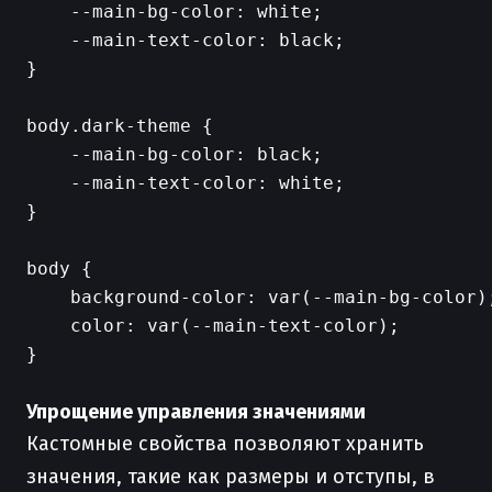
    --main-bg-color: white;

    --main-text-color: black;

}

body.dark-theme {

    --main-bg-color: black;

    --main-text-color: white;

}

body {

    background-color: var(--main-bg-color);
    color: var(--main-text-color);

}

Упрощение управления значениями
Кастомные свойства позволяют хранить
значения, такие как размеры и отступы, в