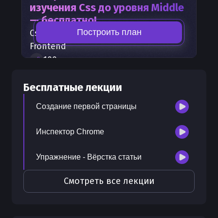
изучения
Css
до уровня Middle
— бесплатно!
Построить план
Css
— часть карты развития
Frontend
100
+
шагов развития
30
бесплатных лекций
Бесплатные лекции
300
бонусных рублей
на счет
Создание первой страницы
Инспектор Chrome
Упражнение - Вёрстка статьи
Смотреть все лекции