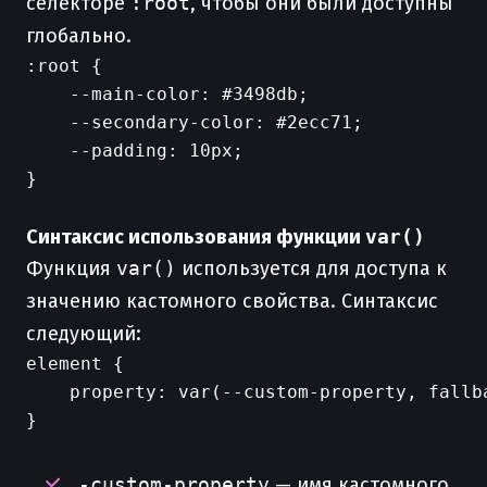
селекторе
:root
, чтобы они были доступны
глобально.
:root {

    --main-color: #3498db;

    --secondary-color: #2ecc71;

    --padding: 10px;

}

Синтаксис использования функции
var()
Функция
var()
используется для доступа к
значению кастомного свойства. Синтаксис
следующий:
element {

    property: var(--custom-property, fallba
}

-custom-property
— имя кастомного