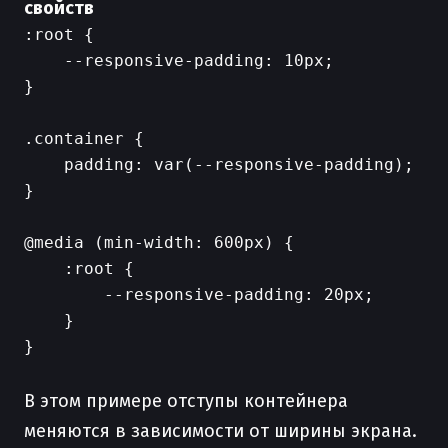
свойств
:root {

    --responsive-padding: 10px;

}

.container {

    padding: var(--responsive-padding);

}

@media (min-width: 600px) {

    :root {

        --responsive-padding: 20px;

    }

}

В этом примере отступы контейнера
меняются в зависимости от ширины экрана.