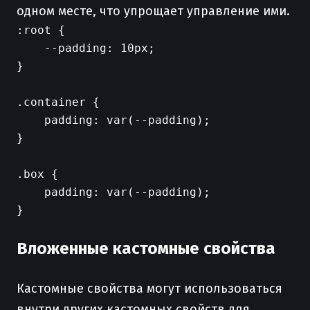
одном месте, что упрощает управление ими.
:root {

    --padding: 10px;

}

.container {

    padding: var(--padding);

}

.box {

    padding: var(--padding);

}

Вложенные кастомные свойства
Кастомные свойства могут использоваться
внутри других кастомных свойств для