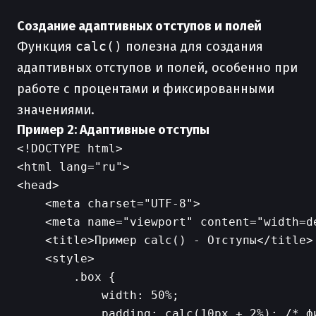
Создание адаптивных отступов и полей
Функция
calc()
полезна для создания
адаптивных отступов и полей, особенно при
работе с процентами и фиксированными
значениями.
Пример 2: Адаптивные отступы
<!DOCTYPE html>

<html lang="ru">

<head>

    <meta charset="UTF-8">

    <meta name="viewport" content="width=d
    <title>Пример calc() - Отступы</title>

    <style>

        .box {

            width: 50%;

            padding: calc(10px + 2%); /* ф