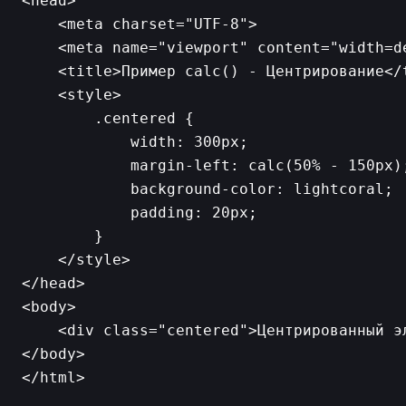
<head>

    <meta charset="UTF-8">

    <meta name="viewport" content="width=d
    <title>Пример calc() - Центрирование</t
    <style>

        .centered {

            width: 300px;

            margin-left: calc(50% - 150px)
            background-color: lightcoral;

            padding: 20px;

        }

    </style>

</head>

<body>

    <div class="centered">Центрированный эл
</body>

</html>
