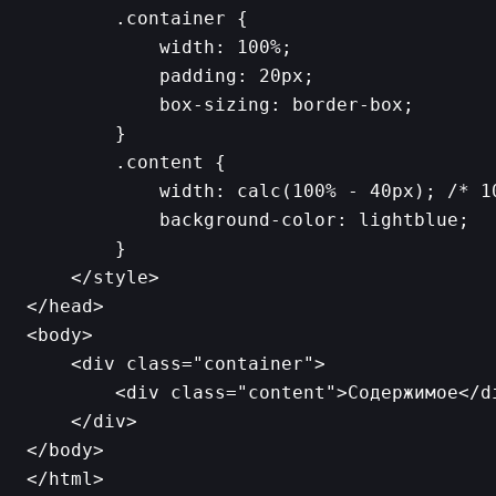
        .container {

            width: 100%;

            padding: 20px;

            box-sizing: border-box;

        }

        .content {

            width: calc(100% - 40px); /* 10
            background-color: lightblue;

        }

    </style>

</head>

<body>

    <div class="container">

        <div class="content">Содержимое</di
    </div>

</body>

</html>
