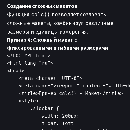
Создание сложных макетов
Функция
calc()
позволяет создавать
сложные макеты, комбинируя различные
размеры и единицы измерения.
Пример 4: Сложный макет с
фиксированными и гибкими размерами
<!DOCTYPE html>

<html lang="ru">

<head>

    <meta charset="UTF-8">

    <meta name="viewport" content="width=d
    <title>Пример calc() - Макет</title>

    <style>

        .sidebar {

            width: 200px;

            float: left;
