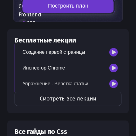
Построить план
Css
— часть карты развития
Frontend
100
+
шагов развития
30
бесплатных лекций
Бесплатные лекции
300
бонусных рублей
на счет
Создание первой страницы
Инспектор Chrome
Упражнение - Вёрстка статьи
Смотреть все лекции
Все гайды по
Css