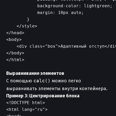
            background-color: lightgreen;

            margin: 10px auto;

        }

    </style>

</head>

<body>

    <div class="box">Адаптивный отступ</div
</body>

</html>

Выравнивание элементов
С помощью
calc()
можно легко
выравнивать элементы внутри контейнера.
Пример 3: Центрирование блока
<!DOCTYPE html>

<html lang="ru">
