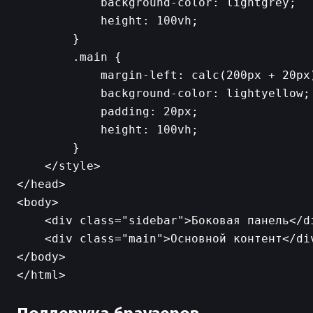
            background-color: lightgrey;

            height: 100vh;

        }

        .main {

            margin-left: calc(200px + 20px
            background-color: lightyellow;

            padding: 20px;

            height: 100vh;

        }

    </style>

</head>

<body>

    <div class="sidebar">Боковая панель</di
    <div class="main">Основной контент</div
</body>

</html>
