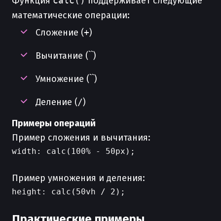
Функция
calc()
поддерживает следующие
математические операции:
Сложение (
+
)
Вычитание (``)
Умножение (``)
Деление (
/
)
Примеры операций
Пример сложения и вычитания:
width: calc(100% - 50px);

Пример умножения и деления:
height: calc(50vh / 2);

Практические примеры