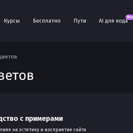
Новое
AI для кода
О нас
Но
Курсы
Бесплатно
Пути
AI для кода
Сообщество
Purple
Плюс
AI Собеседование
цветов
AI тренажёр
ветов
Проекты
дство с примерами
лияя на эстетику и восприятие сайта