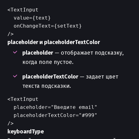
<TextInput

  value={text}

  onChangeText={setText}

placeholder и placeholderTextColor
placeholder
— отображает подсказку,
когда поле пустое.
placeholderTextColor
— задает цвет
текста подсказки.
<TextInput

  placeholder="Введите email"

  placeholderTextColor="#999"

keyboardType