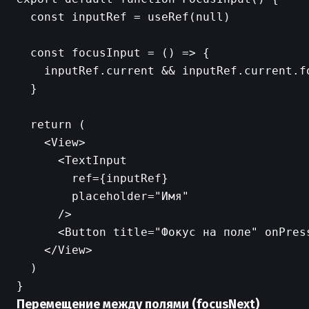
  const inputRef = useRef(null)

  const focusInput = () => {

    inputRef.current && inputRef.current.fo
  }

  return (

    <View>

      <TextInput

        ref={inputRef}

        placeholder="Имя"

      />

      <Button title="Фокус на поле" onPress
    </View>

  )

Перемещение между полями (focusNext)