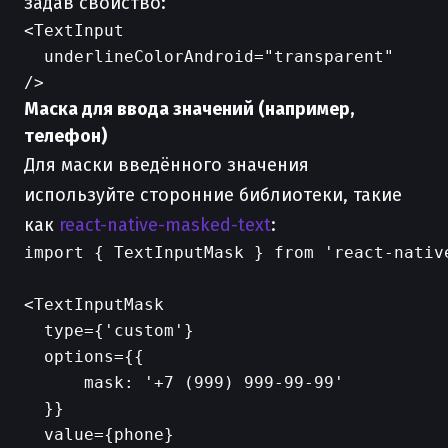
задав свойство:
<TextInput

  underlineColorAndroid="transparent"

Маска для ввода значений (например,
телефон)
Для маски введённого значения
используйте сторонние библиотеки, такие
как
react-native-masked-text
:
import { TextInputMask } from 'react-native
<TextInputMask

  type={'custom'}

  options={{

      mask: '+7 (999) 999-99-99'

  }}

  value={phone}
