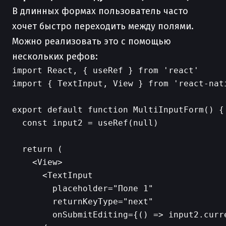
В длинных формах пользователь часто
хочет быстро переходить между полями.
Можно реализовать это с помощью
нескольких рефов:
import React, { useRef } from 'react'

import { TextInput, View } from 'react-nati
export default function MultiInputForm() {

  const input2 = useRef(null)

  return (

    <View>

      <TextInput

        placeholder="Поле 1"

        returnKeyType="next"

        onSubmitEditing={() => input2.curr