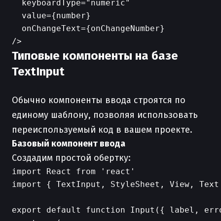
  keyboardType="numeric"

  value={number}

  onChangeText={onChangeNumber}

Типовые компоненты на базе
TextInput
Обычно компоненты ввода строятся по
единому шаблону, позволяя использовать
переиспользуемый код в вашем проекте.
Базовый компонент ввода
Создадим простой обертку:
import React from 'react'

import { TextInput, StyleSheet, View, Text 
export default function Input({ label, erro