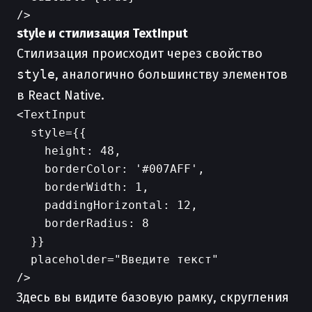
style и стилизация TextInput
Cтилизация происходит через свойство
style
, аналогично большинству элементов
в React Native.
<TextInput

  style={{

    height: 48,

    borderColor: '#007AFF',

    borderWidth: 1,

    paddingHorizontal: 12,

    borderRadius: 8

  }}

  placeholder="Введите текст"

Здесь вы видите базовую рамку, скругления