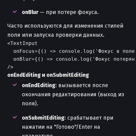
onBlur
— при потере фокуса.
Часто используются для изменения стилей
поля или запуска проверки данных.
<TextInput

  onFocus={() => console.log('Фокус в поле'
  onBlur={() => console.log('Фокус потерян'
onEndEditing и onSubmitEditing
onEndEditing
: вызывается после
окончания редактирования (выход из
поля).
onSubmitEditing
: срабатывает при
нажатии на "Готово"/Enter на