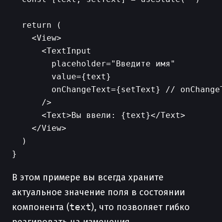
  return (

    <View>

      <TextInput

        placeholder="Введите имя"

        value={text}

        onChangeText={setText} // onChangeT
      />

      <Text>Вы ввели: {text}</Text>

    </View>

  )

В этом примере вы всегда храните
актуальное значение поля в состоянии
компонента (
text
), что позволяет гибко