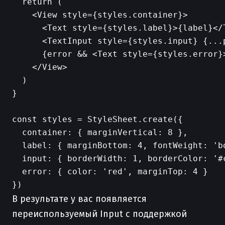
  return (

    <View style={styles.container}>

      <Text style={styles.label}>{label}</T
      <TextInput style={styles.input} {...p
      {error && <Text style={styles.error}>
    </View>

  )

}

const styles = StyleSheet.create({

  container: { marginVertical: 8 },

  label: { marginBottom: 4, fontWeight: 'bo
  input: { borderWidth: 1, borderColor: '#
  error: { color: 'red', marginTop: 4 }

В результате у вас появляется
переиспользуемый Input с поддержкой