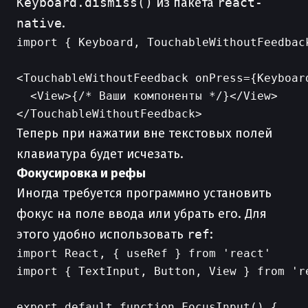
Keyboard.dismiss()
из пакета
react-
native
.
import { Keyboard, TouchableWithoutFeedback
<TouchableWithoutFeedback onPress={Keyboard
  <View>{/* Ваши компоненты */}</View>

Теперь при нажатии вне текстовых полей
клавиатура будет исчезать.
Фокусировка и рефы
Иногда требуется программно установить
фокус на поле ввода или убрать его. Для
этого удобно использовать
ref
:
import React, { useRef } from 'react'

import { TextInput, Button, View } from 're
export default function FocusInput() {
