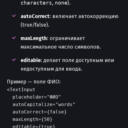
characters
,
none
).
autoCorrect
: включает автокоррекцию
(true/false).
maxLength
: ограничивает
максимальное число символов.
editable
: делает поле доступным или
недоступным для ввода.
Пример — поле ФИО:
<TextInput

  placeholder="ФИО"

  autoCapitalize="words"

  autoCorrect={false}

  maxLength={50}

  editable={true}
