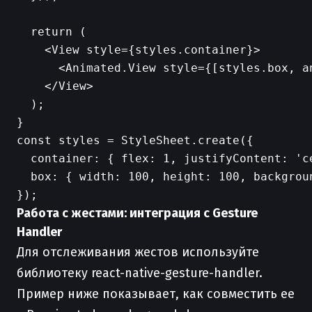
  return (

    <View style={styles.container}>

      <Animated.View style={[styles.box, an
    </View>

  );

}

const styles = StyleSheet.create({

  container: { flex: 1, justifyContent: 'c
  box: { width: 100, height: 100, backgrou
Работа с жестами: интеграция с Gesture
Handler
Для отслеживания жестов используйте
библиотеку react-native-gesture-handler.
Пример ниже показывает, как совместить ее