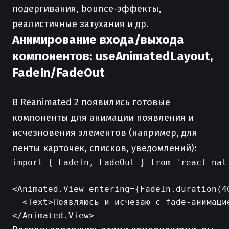
подергивания, bounce-эффекты,
реалистичные затухания и др.
Анимирование входа/выхода
компонентов: useAnimatedLayout,
FadeIn/FadeOut
В Reanimated 2 появились готовые
компоненты для анимации появления и
исчезновения элементов (например, для
ленты карточек, списков, уведомлений):
import { FadeIn, FadeOut } from 'react-nati
<Animated.View entering={FadeIn.duration(4
  <Text>Появляюсь и исчезаю с fade-анимацие