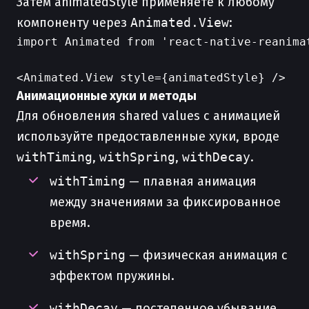
Затем animatedStyle применяете к любому
компоненту через
Animated.View
:
import Animated from 'react-native-reanimat
Анимационные хуки и методы
Для обновления shared values с анимацией
используйте предоставленные хуки, вроде
withTiming
,
withSpring
,
withDecay
.
withTiming
— плавная анимация
между значениями за фиксированное
время.
withSpring
— физическая анимация с
эффектом пружины.
withDecay
— постепенное убывание