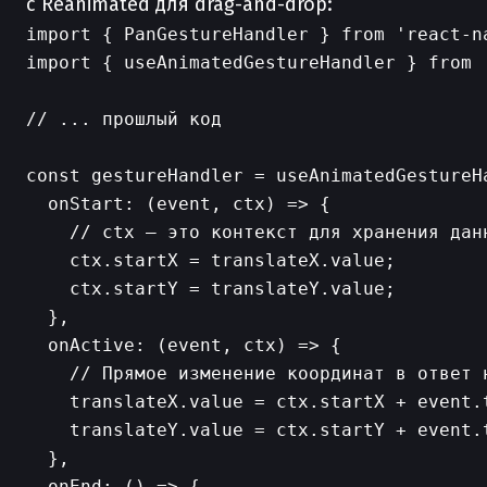
с Reanimated для drag-and-drop:
import { PanGestureHandler } from 'react-na
import { useAnimatedGestureHandler } from '
// ... прошлый код

const gestureHandler = useAnimatedGestureHa
  onStart: (event, ctx) => {

    // ctx — это контекст для хранения данн
    ctx.startX = translateX.value;

    ctx.startY = translateY.value;

  },

  onActive: (event, ctx) => {

    // Прямое изменение координат в ответ н
    translateX.value = ctx.startX + event.t
    translateY.value = ctx.startY + event.t
  },

  onEnd: () => {
