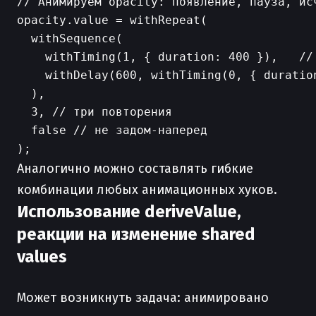
// Анимируем opacity: появление, пауза, исч
opacity.value = withRepeat(

  withSequence(

    withTiming(1, { duration: 400 }),   // 
    withDelay(600, withTiming(0, { duratio
  ),

  3, // три повторения

  false // не задом-наперед

Аналогично можно составлять гибкие
комбинации любых анимационных хуков.
Использование deriveValue,
реакции на изменение shared
values
Может возникнуть задача: анимировано