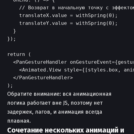
    // Возврат в начальную точку с эффектом
    translateX.value = withSpring(0);

    translateY.value = withSpring(0);

  }

});

return (

  <PanGestureHandler onGestureEvent={gestur
    <Animated.View style={[styles.box, anim
  </PanGestureHandler>

Обратите внимание: вся анимационная
логика работает вне JS, поэтому нет
задержек, лагов, и анимация всегда
плавная.
Сочетание нескольких анимаций и