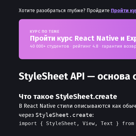
Хотите разобраться глубже? Пройдите
Пройти кур
КУРС ПО ТЕМЕ
Пройти курс React Native и Ex
40 000+ студентов · рейтинг 4.8 · гарантия возв
StyleSheet API — основа
Что такое StyleSheet.create
В React Native стили описываются как обы
через
StyleSheet.create
:
import { StyleSheet, View, Text } from 