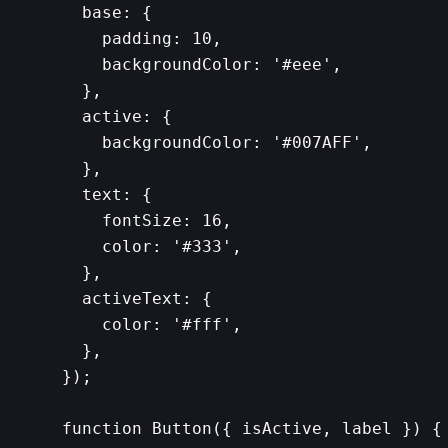
  base: {

    padding: 10,

    backgroundColor: '#eee',

  },

  active: {

    backgroundColor: '#007AFF',

  },

  text: {

    fontSize: 16,

    color: '#333',

  },

  activeText: {

    color: '#fff',

  },

});

function Button({ isActive, label }) {
