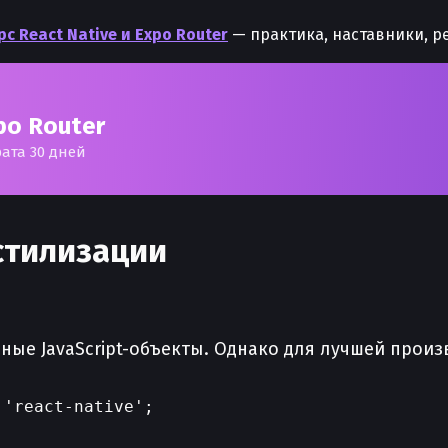
с React Native и Expo Router
— практика, наставники, р
po Router
рата 30 дней
 стилизации
чные JavaScript-объекты. Однако для лучшей прои
'react-native';
