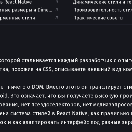
 в React Native
Динамические стили и т
вные размеры и Dimensions
Производительность сти
рменные стили
Практические советы
с которой сталкивается каждый разработчик с опыт
ва, похожие на CSS, описываете внешний вид комп
нает ничего о DOM. Вместо этого он транслирует с
droid. Это означает, что вы получаете высокую про
дования, нет псевдоселекторов, нет медиазапросо
оена система стилей в React Native, как правильн
док и как адаптировать интерфейс под разные эк