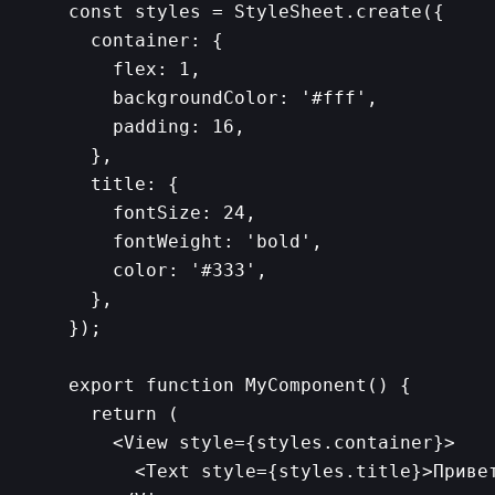
const styles = StyleSheet.create({

  container: {

    flex: 1,

    backgroundColor: '#fff',

    padding: 16,

  },

  title: {

    fontSize: 24,

    fontWeight: 'bold',

    color: '#333',

  },

});

export function MyComponent() {

  return (

    <View style={styles.container}>

      <Text style={styles.title}>Привет