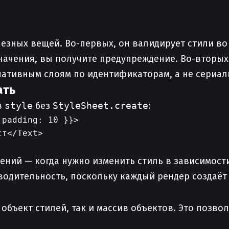
езных вещей. Во-первых, он валидирует стили во
начения, вы получите предупреждение. Во-вторых
нативным слоям по идентификаторам, а не сериал
ать
в
style
без
StyleSheet.create
:
padding: 10 }}>

т</Text>

чений — когда нужно изменить стиль в зависимости
одительность, поскольку каждый рендер создаёт
бъект стилей, так и массив объектов. Это позво