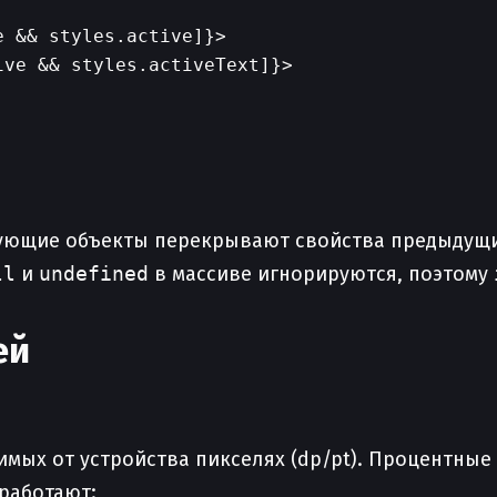
 && styles.active]}>

ve && styles.activeText]}>

дующие объекты перекрывают свойства предыдущи
ll
и
undefined
в массиве игнорируются, поэтому
ей
симых от устройства пикселях (dp/pt). Процентны
работают: