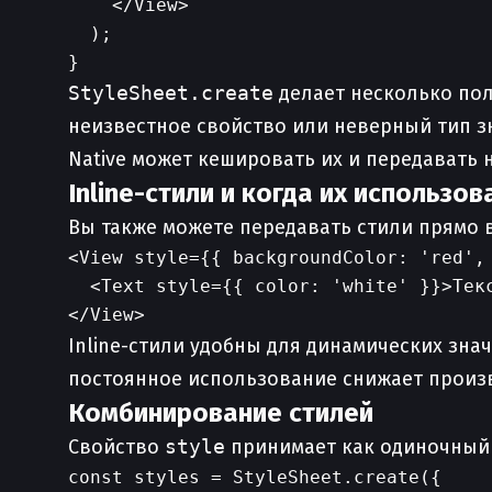
    </View>

  );

StyleSheet.create
делает несколько пол
неизвестное свойство или неверный тип з
Native может кешировать их и передавать 
Inline-стили и когда их использов
Вы также можете передавать стили прямо 
<View style={{ backgroundColor: 'red', 
  <Text style={{ color: 'white' }}>Текс
Inline-стили удобны для динамических зна
постоянное использование снижает произв
Комбинирование стилей
Свойство
style
принимает как одиночный о
const styles = StyleSheet.create({
