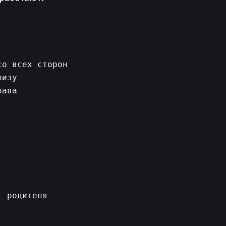
о всех сторон

изу

ава

 родителя
