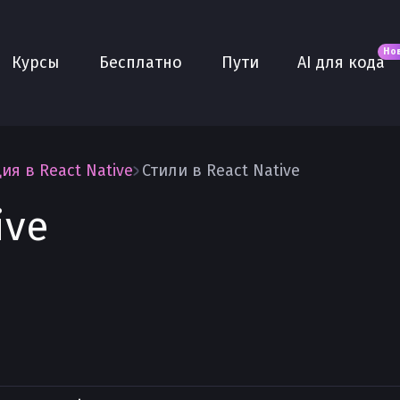
Новое
AI для кода
О нас
Но
Курсы
Бесплатно
Пути
AI для кода
Сообщество
Purple
Плюс
AI Собеседование
ия в React Native
Стили в React Native
AI тренажёр
ive
Проекты