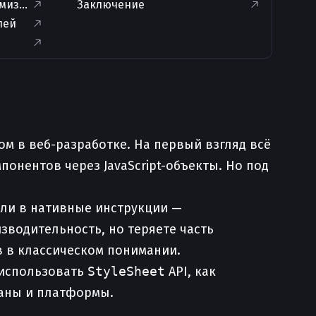
емизация
Заключение
лей
ом в веб-разработке. На первый взгляд всё
онентов через JavaScript-объекты. Но под
тили в нативные инструкции —
изводительность, но теряете часть
в в классическом понимании.
о использовать
StyleSheet
API, как
раны и платформы.