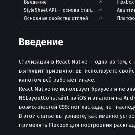
Введение
Flexbox
StyleSheet API — основа стилизации
Адапти
Основные свойства стилей
Платфо
Введение
Стилизация в React Native — одна из тем, 
выглядит привычно: вы используете свойст
капотом всё работает иначе.
React Native не использует браузер и не з
NSLayoutConstraint на iOS и аналоги на An
возможностей CSS: нет каскада, нет насле
В этой статье вы узнаете, как именно устр
применять Flexbox для построения раскла