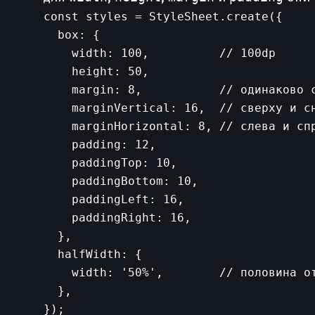
const styles = StyleSheet.create({

  box: {

    width: 100,          // 100dp

    height: 50,

    margin: 8,           // одинаково с
    marginVertical: 16,  // сверху и сн
    marginHorizontal: 8, // слева и спр
    padding: 12,

    paddingTop: 10,

    paddingBottom: 10,

    paddingLeft: 16,

    paddingRight: 16,

  },

  halfWidth: {

    width: '50%',        // половина от
  },
