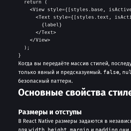
  return (

    <View style={[styles.base, isActive
      <Text style={[styles.text, isActi
        {label}

      </Text>

    </View>

  );

Когда вы передаёте массив стилей, после
только явный и предсказуемый.
false
,
nu
безопасный паттерн.
Основные свойства стил
Размеры и отступы
В React Native размеры задаются в незави
для
width
,
height
,
margin
и
padding
они 