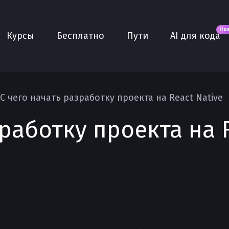
Новое
AI для кода
О нас
Но
Курсы
Бесплатно
Пути
AI для кода
Сообщество
Purple
Плюс
AI Собеседование
С чего начать разработку проекта на React Native
AI тренажёр
работку проекта на 
Проекты