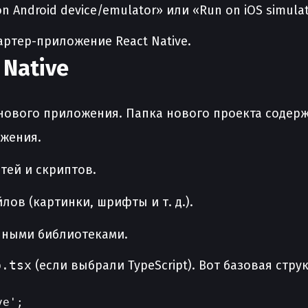
 Android device/emulator» или «Run on iOS simulat
тартер-приложение React Native.
 Native
 нового приложения. Папка нового проекта содерж
жения.
тей и скриптов.
лов (картинки, шрифты и т. д.).
нными библиотеками.
p.tsx
(если выбрали TypeScript). Вот базовая струк
e';
