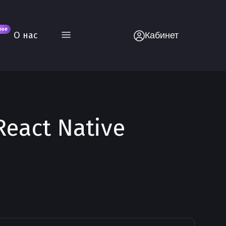
вое
О нас
Кабинет
React Native