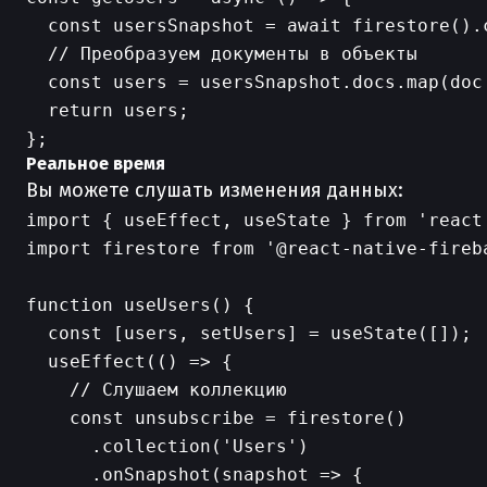
  const usersSnapshot = await firestore().c
  // Преобразуем документы в объекты

  const users = usersSnapshot.docs.map(doc
  return users;

Реальное время
Вы можете слушать изменения данных:
import { useEffect, useState } from 'react'
import firestore from '@react-native-fireba
function useUsers() {

  const [users, setUsers] = useState([]);

  useEffect(() => {

    // Слушаем коллекцию

    const unsubscribe = firestore()

      .collection('Users')

      .onSnapshot(snapshot => {
