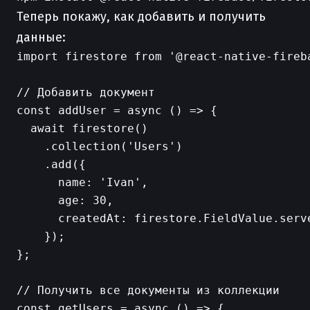
Теперь покажу, как добавить и получить
данные:
import firestore from '@react-native-fireba
// Добавить документ

const addUser = async () => {

  await firestore()

    .collection('Users')

    .add({

      name: 'Ivan',

      age: 30,

      createdAt: firestore.FieldValue.serv
    });

};

// Получить все документы из коллекции

const getUsers = async () => {
