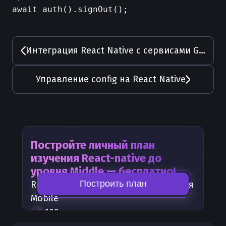
Интеграция React Native с сервисами Google
Управление config на React Native
Постройте личный план
изучения
React-native
до
уровня Middle — бесплатно!
Построить план
React-native
— часть карты развития
Mobile
100
+
шагов развития