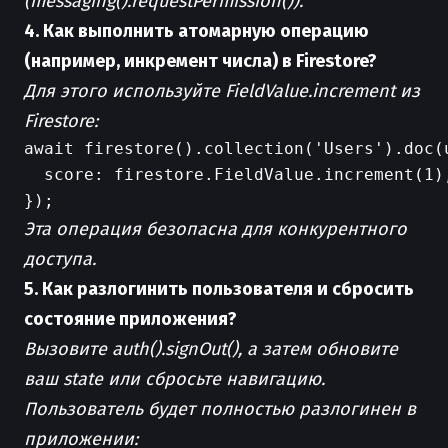
(messaging().requestPermission()).
4. Как выполнить атомарную операцию
(например, инкремент числа) в Firestore?
Для этого используйте FieldValue.increment из
Firestore:
await firestore().collection('Users').doc(u
  score: firestore.FieldValue.increment(1),
Эта операция безопасна для конкурентного
доступа.
5. Как разлогинить пользователя и сбросить
состояние приложения?
Вызовите auth().signOut(), а затем обновите
ваш state или сбросьте навигацию.
Пользователь будет полностью разлогинен в
приложении: