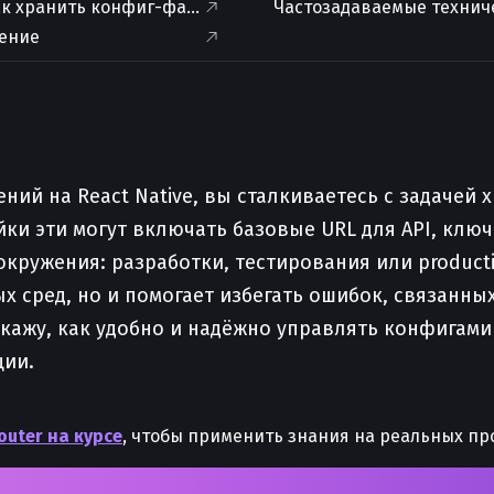
ак хранить конфиг-файлы в React Native
Частозадаваемые технич
ение
ий на React Native, вы сталкиваетесь с задачей 
и эти могут включать базовые URL для API, ключ
окружения: разработки, тестирования или product
 сред, но и помогает избегать ошибок, связанных
сскажу, как удобно и надёжно управлять конфигами
ции.
outer на курсе
, чтобы применить знания на реальных пр