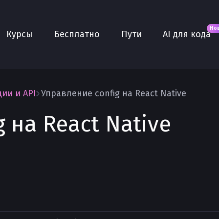
Новое
AI для кода
О нас
Но
Курсы
Бесплатно
Пути
AI для кода
Сообщество
Purple
Плюс
AI Собеседование
ии и API
Управление config на React Native
AI тренажёр
 на React Native
Проекты