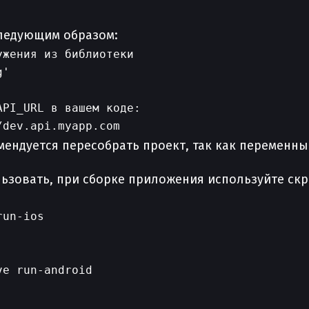
следующим образом:
жения из библиотеки

'

PI_URL в вашем коде:

ендуется пересобрать проект, так как переменные
ользовать, при сборке приложения используйте ск
un-ios
