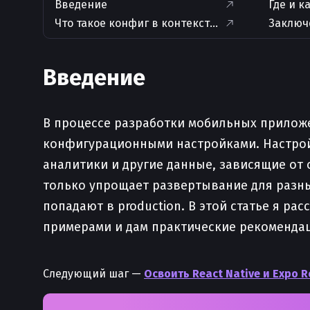
Введение
Где и к
Что такое конфиг в контексте React Native
Заключ
Введение
В процессе разработки мобильных приложен
конфигурационными настройками. Настройк
аналитики и другие данные, зависящие от 
только упрощает развертывание для разных
попадают в production. В этой статье я ра
примерами и дам практические рекоменда
Следующий шаг —
Освоить React Native и Expo R