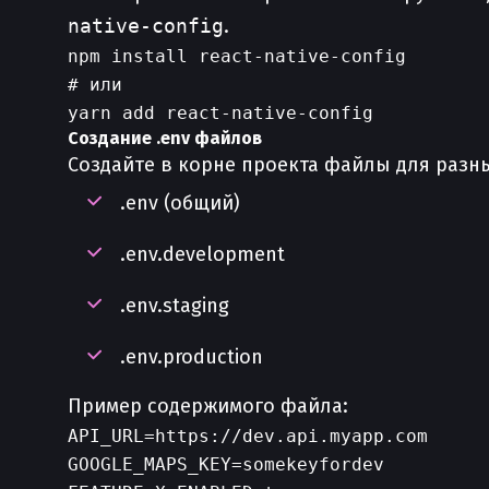
native-config
.
npm install react-native-config

# или

Создание .env файлов
Создайте в корне проекта файлы для разн
.env (общий)
.env.development
.env.staging
.env.production
Пример содержимого файла:
API_URL=https://dev.api.myapp.com

GOOGLE_MAPS_KEY=somekeyfordev
