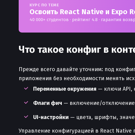
КУРС ПО ТЕМЕ
Освоить React Native и Expo R
40 000+ студентов · рейтинг 4.8 · гарантия возв
Что такое конфиг в конте
Прежде всего давайте уточним: под конфи
приложения без необходимости менять ис
Переменные окружения
— ключи API, 
Флаги фич
— включение/отключение 
UI-настройки
— цвета, шрифты, значе
Управление конфигурацией в React Native