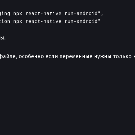
ing npx react-native run-android",

ion npx react-native run-android"

ы.
файле, особенно если переменные нужны только на