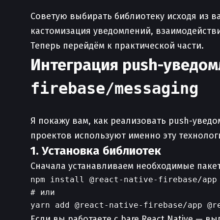
Советую выбирать библиотеку исходя из ва
кастомизация уведомлений, взаимодействие 
Теперь перейдём к практической части.
Интеграция push-уведо
firebase/messaging
Я покажу вам, как реализовать push-уведо
проектов используют именно эту технолог
1. Установка библиотек
Сначала устанавливаем необходимые паке
npm install @react-native-firebase/app 
# или

Если вы работаете с bare React Native — вып