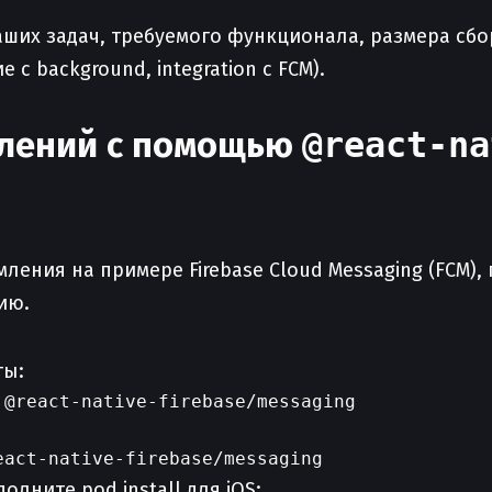
ших задач, требуемого функционала, размера сбор
с background, integration с FCM).
млений с помощью
@react-na
мления на примере Firebase Cloud Messaging (FCM)
ию.
ты:
@react-native-firebase/messaging

олните pod install для iOS: