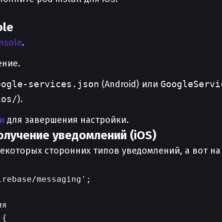
ole
nsole
.
ение.
oogle-services.json
(Android) или
GoogleServi
ios/
).
и
для завершения настройки.
олучение уведомлений (iOS)
екоторых сторонних типов уведомлений, а вот на 
rebase/messaging';

я

{
