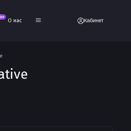
вое
О нас
Кабинет
ve
ative