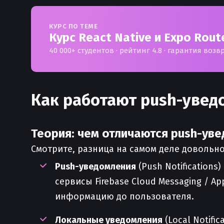
КУРС ПО ТЕМЕ
Курс React Native и Expo Route
40 000+ студентов · рейтинг 4.8 · гарантия возв
Как работают push-уведо
Теория: чем отличаются push-увед
Смотрите, разница на самом деле довольно
Push-уведомления
(Push Notification
сервисы Firebase Cloud Messaging / Ap
информацию до пользователя.
Локальные уведомления
(Local Notifi