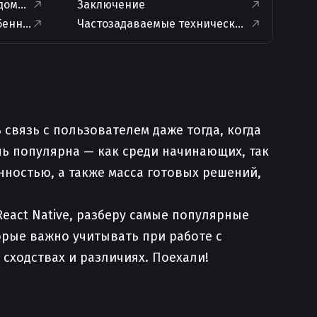
едомлениями
Заключение
se/messaging`
бенности
Частозадаваемые технические вопросы по 
вязь с пользователем даже тогда, когда
нь популярна — как среди начинающих, так
нностью, а также масса готовых решений,
React Native, разберу самые популярные
орые важно учитывать при работе с
 сходствах и различиях. Поехали!
.