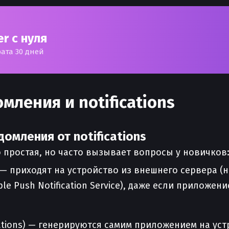
r с нуля
рата 30 дней
мления и notifications
омления от notifications
 простая, но часто вызывает вопросы у новичков
s) — приходят на устройство из внешнего сервера 
ple Push Notification Service), даже если приложе
cations) — генерируются самим приложением на ус