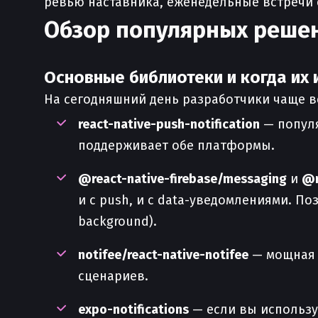
ревью наставника, еженедельные встречи 
Обзор популярных решен
Основные библиотеки и когда их 
На сегодняшний день разработчики чаще в
react-native-push-notification
— популя
поддерживает обе платформы.
@react-native-firebase/messaging
и
@r
и с push, и с data-уведомлениями. П
background).
notifee/react-native-notifee
— мощная и
сценариев.
expo-notifications
— если вы используе