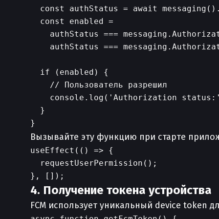
  const authStatus = await messaging().
  const enabled =

    authStatus === messaging.Authorizat
    authStatus === messaging.Authorizat
  if (enabled) {

    // Пользователь разрешил

    console.log('Authorization status:'
  }

Вызывайте эту функцию при старте приложе
useEffect(() => {

  requestUserPermission();

4. Получение токена устройства
FCM использует уникальный device token д
async function getFcmToken() {
