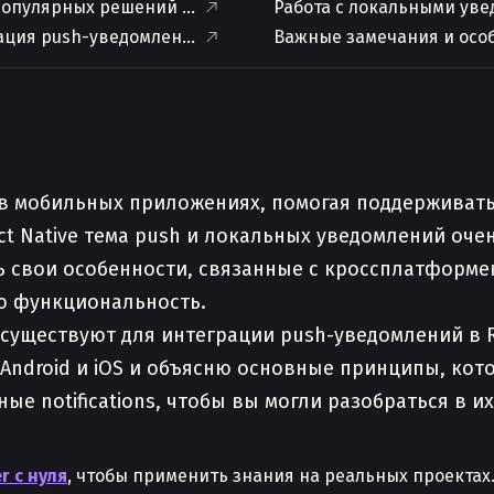
опулярных решений для уведомлений в React Native
Работа с локальными ув
ция push-уведомлений с помощью `@react-native-fireba
Важные замечания и осо
 мобильных приложениях, помогая поддерживать с
t Native тема push и локальных уведомлений оче
ь свои особенности, связанные с кроссплатформе
ю функциональность.
ы существуют для интеграции push-уведомлений в 
Android и iOS и объясню основные принципы, кот
ые notifications, чтобы вы могли разобраться в их
r с нуля
, чтобы применить знания на реальных проектах