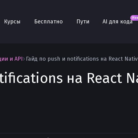
Новое
AI для кода
О нас
Но
Курсы
Бесплатно
Пути
AI для кода
Сообщество
Purple
Плюс
AI Собеседование
ии и API
Гайд по push и notifications на React Nati
AI тренажёр
ifications на React N
Проекты