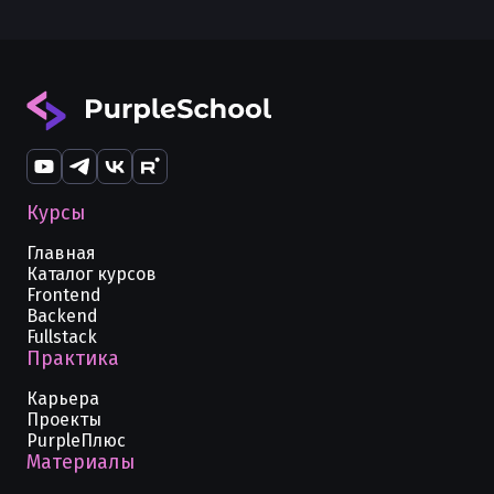
Как использовать функцию filter в
Чтение и запись TXT в Python
Округление чисел в Python
Python
Чтение файлов в Python с помощью
Объединение списков в Python с
Как использовать функцию filter в
open file
помощью zip
Python
Множества в Python
Как использовать функцию eval
Массивы в Python и отличие от
безопасно в Python
списков
Курсы
Как использовать декораторы в
Массив чисел в Python
Главная
Python
Каталог курсов
Frontend
Кортежи данных в Python
Изменяемые и неизменяемые типы
Backend
данных в Python
Fullstack
Как вычислить сумму чисел в Python
Практика
Генераторы и yield в Python — как
Как получить остаток от деления в
создавать и использовать
Карьера
Python
Проекты
Генераторные выражения в Python —
PurpleПлюс
Как найти следующее число в Python
Материалы
синтаксис и примеры