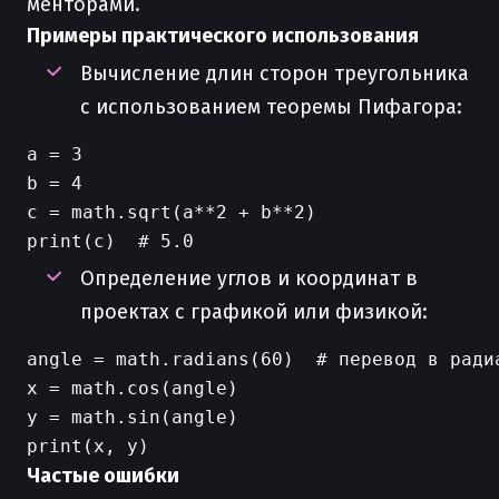
менторами.
Примеры практического использования
Вычисление длин сторон треугольника
с использованием теоремы Пифагора:
a = 3

b = 4

c = math.sqrt(a**2 + b**2)

Определение углов и координат в
проектах с графикой или физикой:
angle = math.radians(60)  # перевод в радиа
x = math.cos(angle)

y = math.sin(angle)

Частые ошибки