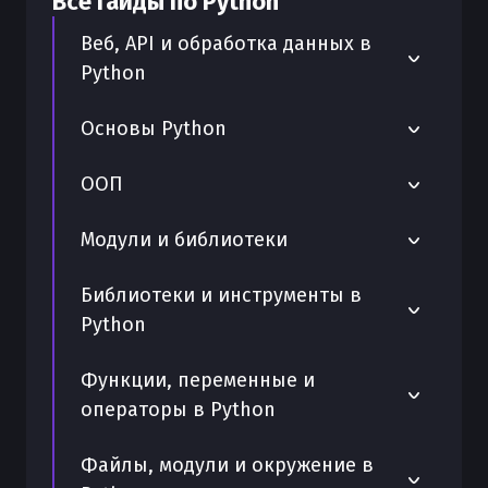
Все гайды по
Python
300
бонусных рублей
на счет
Веб, API и обработка данных в
Python
Как отправлять запросы с помощью
Основы Python
requests в Python
Ввод целого числа в Python
ООП
Почему Python выводит значение без
команды print
Ведение логов в Python
SQLAlchemy ORM в Python
Модули и библиотеки
Как работает команда print в Python
Удаление данных в Python с помощью
Python __slots__ — оптимизация
Pydantic: валидация данных в Python
remove
Библиотеки и инструменты в
памяти в классах
Возможности Python для
Python
автоматизации задач
Python itertools — работа с
Обработка исключений с помощью
Protocol в Python: структурная
итераторами
try/except в Python
типизация и утиная типизация
Загрузка данных Python
Работа с JSON в Python на примерах
Функции, переменные и
Парсинг сайтов с BeautifulSoup в
Функция super() в Python — как
операторы в Python
Python dataclasses: создание классов
Управление проектами на GitHub с
Python get — методы получения
Python
вызвать метод родителя
данных
Python
данных
Возврат значений из функции в
Файлы, модули и окружение в
Создание собственных контекстных
Python
Создание бота на Python