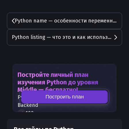
Python name — особенности переменной
Python listing — что это и как использовать
Постройте личный план
изучения
Python
до уровня
Middle — бесплатно!
Построить план
Python
— часть карты развития
Backend
100
+
шагов развития
30
бесплатных лекций