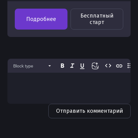
ними
Как работает сборщик мусора в
Переменные среды в Python
Как настроить Python
Python
Бесплатный
Использование range в Python для
Сборка проекта с помощью packaging
Подробнее
Как использовать print для строк в
старт
циклов
Как работает область видимости
в Python
Python
переменных в Python
Проверка на четность в Python
Настройка Python сервера
Как работает интерпретатор Python
Как работает функция callable в
Проверка числа в Python
Использование Python на Ubuntu
Python
Инструкция по работе с Python
Преобразование типов в Python
Использование консоли Python
Как работает функция any и all в
Блок finally в обработке исключений
Block type
Python
Python
Преобразование списка в строку
Использование кодировок в Python
Python
Как проверить тип переменной в
Целые числа в Python
Инициализация пакетов Python
Python
Преобразование числа в строку в
Абстрактные классы в Python — ABC и
Импорт модулей Python
Python
Как передать функцию как аргумент
abstractmethod
в Python
Отправить комментарий
Импорт имен в Python
Построение графиков в Python
Как использовать функцию isinstance
Среда IDLE Python и базовые
Определение индекса элемента в
в Python
возможности
Python