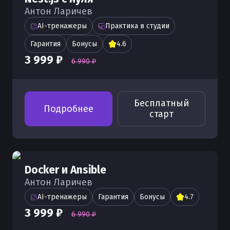
Как создать простое приложение на
Контекстный менеджер with в Python
Работа с координатами X и Y в Python
Оператор match/case в Python 3.10+ —
Антон Ларичев
Библиотеки Python и их применение
Python
— как работает и зачем нужен
основы структурного сопоставления
в проектах
AI-тренажеры
Практика в студии
Работа с ключами в Python
Использование pip в Python для
Комментарии в Python —
Паттерны match/case в Python —
Гарантия
Бонусы
4.6
установки пакетов
Работа с элементами данных Python
однострочные, многострочные и
деструктуризация, guard и
3 999 ₽
6 990 ₽
docstring
вложенные шаблоны
Модули в Python и организация кода
Работа с двоичными числами Python
в проекте
Какой Python выбрать для установки
Практические примеры match/case в
Работа с данными в Python
Python — реальные сценарии
Импорт модулей в Python и правила
Бесплатный
Как вывести целое число с помощью
Подробнее
Работа с данными NumPy Python
применения
подключения
старт
print в Python
Работа с большими числами в Python
Локальные и глобальные переменные
Работа с файлами в Python пошагово
Как установить Python на Windows
в Python
macOS и Linux
Работа с битами в Python
Что делает компилятор Python и как
Часто используемые команды Python
он работает
Docker и Ansible
Как пользоваться консолью Python
Работа с байтами в Python
Антон Ларичев
Ключевые слова global и nonlocal в
Получение строки из модуля Python
Как получить последний элемент в
Что такое значение в Python и как его
Python
AI-тренажеры
Гарантия
Бонусы
4.7
Python
определить
Подключение файлов в Python с
3 999 ₽
6 990 ₽
Как создавать функции в Python
include
Как найти значение в Python
Множества в Python и операции с