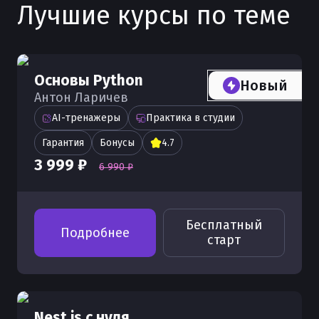
Математические операции в Python с
Лучшие курсы по теме
методы
в Python
асинхронного программирования
создание REST API с нуля
языка
Разбор site-packages в Python
модулем math
Создание списков данных в Python
Продвинутые генераторы в Python —
Синтаксис async/await в Python — как
Как работать с API в Python
Команда python print - полное
Разбор Program Files в Python
Python listing — что это и как
send, throw, close и корутины
писать асинхронный код
руководство по выводу данных
Работа со строками и символами в
использовать
Работа с Unicode кодировками в
Основы Python
Python
Позиционные и именованные
Библиотека aiohttp в Python —
Новый
Правила именования переменных в
Python
Антон Ларичев
Pytest — тестирование на Python:
аргументы в Python
асинхронные HTTP-запросы
Python
Работа со столбцами в Python
полное руководство
Работа с системными функциями
AI-тренажеры
Практика в студии
Объявление переменных и
Пользовательские исключения в
Python sys
Работа со списком значений в Python
Обработка изображений с OpenCV
Гарантия
Бонусы
4.7
управление областью видимости в
Python
Python
3 999 ₽
Работа с папкой AppData в Python
Python
6 990 ₽
Работа с таблицами в Python с
Основы Python core
помощью DataFrame
NumPy в Python — основы и
Работа с модулем logging в Python
Передача аргументов по ссылке и по
применение в задачах
Описание объектов Python
значению в Python
Работа с RFR в Python
Работа с каталогами в Python
Бесплатный
Подробнее
Машинное обучение с Python
Наследование классов в Python —
Передача аргументов через args и
старт
Работа с пробелами в Python
Работа с CSV в Python
основы и примеры
kwargs в Python
Использование Anaconda с Python
Работа с массивами в Python
Виртуальная среда venv в Python —
Множественное наследование в
Основные методы Python и примеры
Модуль contextlib в Python — утилиты
создание и настройка
Python — примеры и MRO
Работа с кортежами tuple Python
их использования
для контекстных менеджеров
Nest.js с нуля