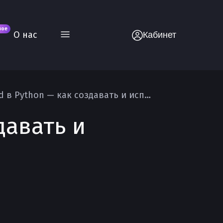
вое
О нас
Кабинет
Генераторы и yield в Python — как создавать и использовать
давать и