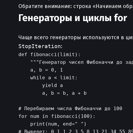
Обратите внимание: строка «Начинаем об
Генераторы и циклы for
Чаще всего генераторы используются в ц
StopIteration
:
def fibonacci(limit):

    """Генератор чисел Фибоначчи до зад
    a, b = 0, 1

    while a < limit:

        yield a

        a, b = b, a + b

# Перебираем числа Фибоначчи до 100

for num in fibonacci(100):

    print(num, end=" ")
