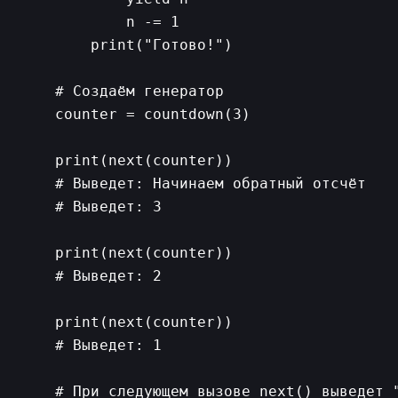
        n -= 1

    print("Готово!")

# Создаём генератор

counter = countdown(3)

print(next(counter))

# Выведет: Начинаем обратный отсчёт

# Выведет: 3

print(next(counter))

# Выведет: 2

print(next(counter))

# Выведет: 1
