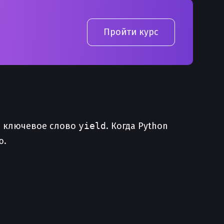
Пройти курс
й ключевое слово
yield
. Когда Python
ю.