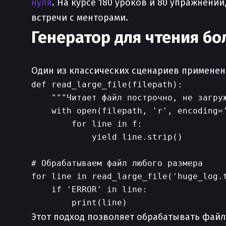
нуля
. На курсе 180 уроков и 80 упражнени
встречи с менторами.
Генератор для чтения б
Один из классических сценариев применен
def read_large_file(filepath):

    """Читает файл построчно, не загруж
    with open(filepath, 'r', encoding='
        for line in f:

            yield line.strip()

# Обрабатываем файл любого размера

for line in read_large_file('huge_log.t
    if 'ERROR' in line:

Этот подход позволяет обрабатывать файл