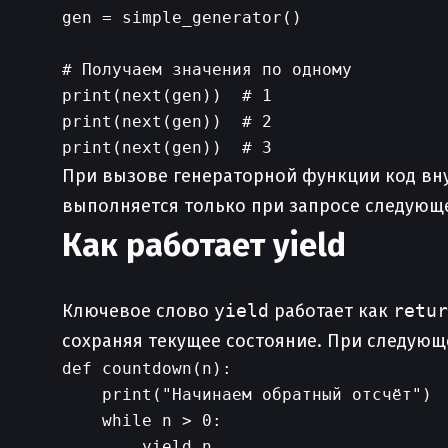
gen = simple_generator()

# Получаем значения по одному

print(next(gen))  # 1

print(next(gen))  # 2

При вызове генераторной функции код внут
выполняется только при запросе следующ
Как работает yield
Ключевое слово
yield
работает как
retur
сохраняя текущее состояние. При следую
def countdown(n):

    print("Начинаем обратный отсчёт")

    while n > 0:

        yield n
