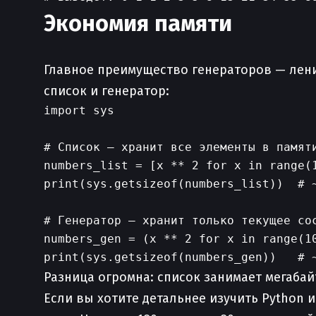
Экономия памяти
Главное преимущество генераторов — ленив
список и генератор:
import sys

# Список — хранит все элементы в памяти
numbers_list = [x ** 2 for x in range(1
print(sys.getsizeof(numbers_list))  # ~
# Генератор — хранит только текущее сос
numbers_gen = (x ** 2 for x in range(10
Разница огромна: список занимает мегабай
Если вы хотите детальнее изучить Python