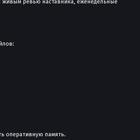
ч с живым ревью наставника, еженедельные
йлов:
ть оперативную память.