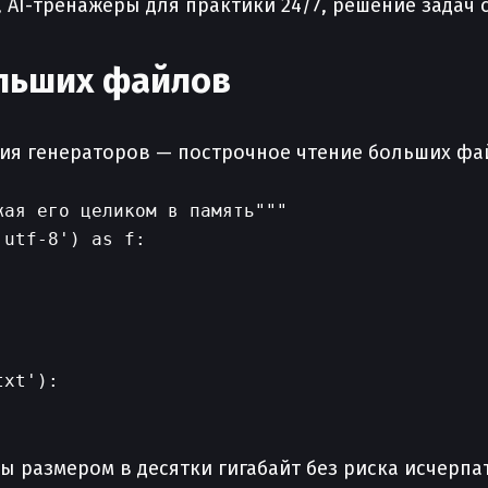
й, AI-тренажёры для практики 24/7, решение зада
ольших файлов
ия генераторов — построчное чтение больших фа
ая его целиком в память"""

utf-8') as f:

xt'):

ы размером в десятки гигабайт без риска исчерпа