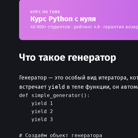
КУРС ПО ТЕМЕ
Курс Python с нуля
40 000+ студентов · рейтинг 4.8 · гарантия возв
Что такое генератор
Генератор — это особый вид итератора, 
встречает
yield
в теле функции, он автом
def simple_generator():

    yield 1

    yield 2

    yield 3

# Создаём объект генератора
