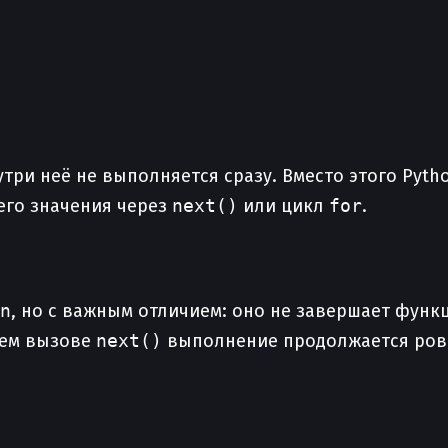
ри неё не выполняется сразу. Вместо этого Pyth
его значения через
next()
или цикл
for
.
n
, но с важным отличием: оно не завершает функ
щем вызове
next()
выполнение продолжается ровно