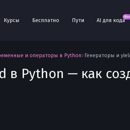
Новое
AI для кода
О нас
Но
Курсы
Бесплатно
Пути
AI для кода
Сообщество
Purple
Плюс
AI Собеседование
ременные и операторы в Python
AI тренажёр
d в Python — как соз
Проекты