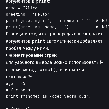
аргументов в
print
:
name = "Alice"

greeting = "Hello"

print(greeting + ", " + name + "!")  # Hell
Разница в том, что при передаче нескольких
аргументов
print
автоматически добавляет
пробел между ними.
Форматирование строк
Для удобного вывода можно использовать f-
строки, метод
format()
или старый
синтаксис
%
:
age = 25

# f-строка

print(f"{name} is {age} years old")

# format()
