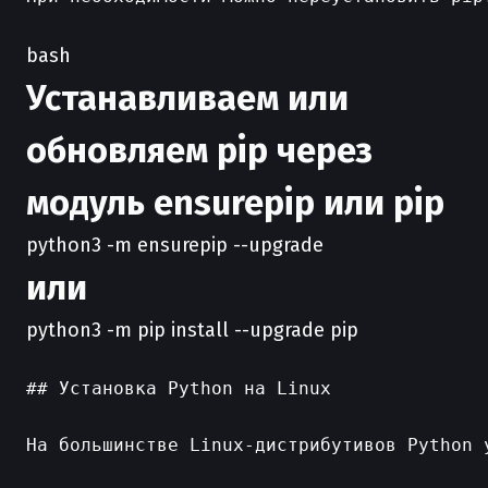
bash
Устанавливаем или
обновляем pip через
модуль ensurepip или pip
python3 -m ensurepip --upgrade
или
python3 -m pip install --upgrade pip
## Установка Python на Linux

На большинстве Linux-дистрибутивов Python 