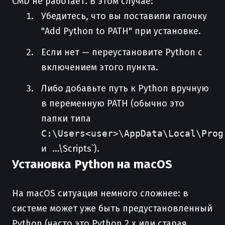
CMD не работает. В этом случае:
Убедитесь, что вы поставили галочку
"Add Python to PATH" при установке.
Если нет — переустановите Python с
включением этого пункта.
Либо добавьте путь к Python вручную
в переменную PATH (обычно это
папки типа
C:\Users<user>\AppData\Local\Prog
и
...\Scripts`).
Установка Python на macOS
На macOS ситуация немного сложнее: в
системе может уже быть предустановленный
Python (часто это Python 2.x или старая