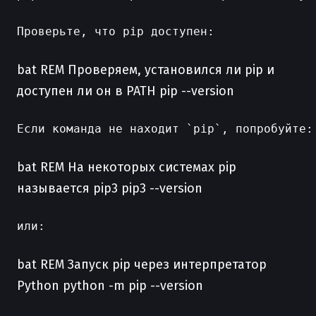
Проверьте, что pip доступен:

bat REM Проверяем, установился ли pip и
доступен ли он в PATH pip --version
Если команда не находит `pip`, попробуйте:

bat REM На некоторых системах pip
называется pip3 pip3 --version
или:

bat REM Запуск pip через интерпретатор
Python python -m pip --version