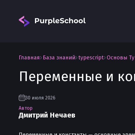
Главная
База знаний
typescript
Основы Ty
Переменные и кон
Вход
30 июля 2026
Автор
Дмитрий Нечаев
Переменные и константы — основные элеме