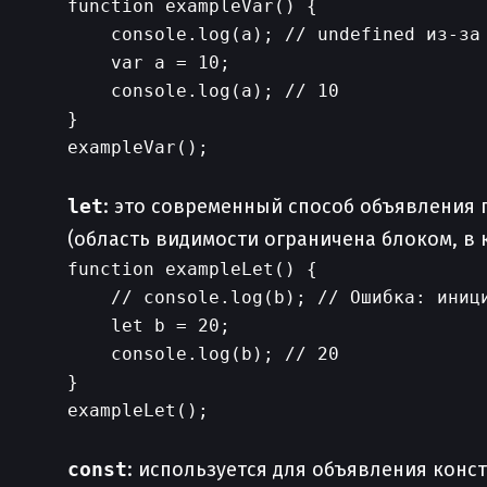
function exampleVar() {

    console.log(a); // undefined из-за 
    var a = 10;

    console.log(a); // 10

}

exampleVar();

let
: это современный способ объявлени
(область видимости ограничена блоком, в
function exampleLet() {

    // console.log(b); // Ошибка: иници
    let b = 20;

    console.log(b); // 20

}

exampleLet();

const
: используется для объявления конс