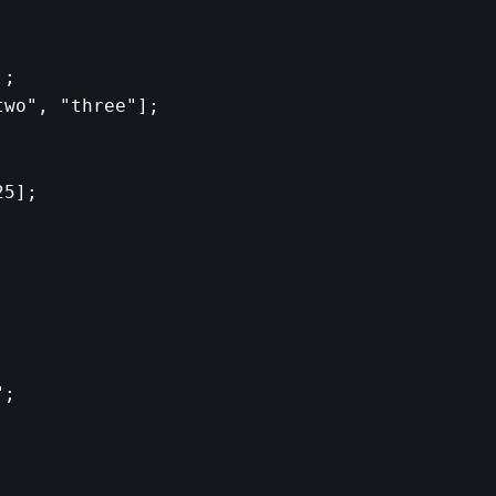
;

wo", "three"];

5];

;
