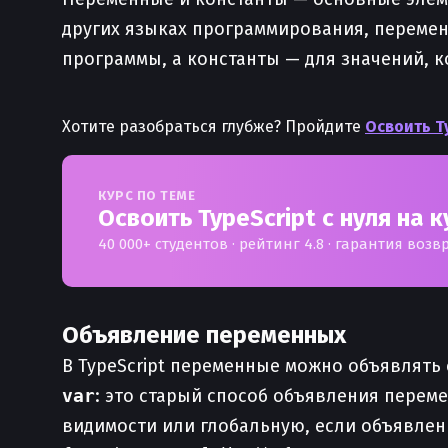
других языках программирования, перемен
программы, а константы — для значений, 
Хотите разобраться глубже? Пройдите
Освоить Ty
КУРС ПО ТЕМЕ
Освоить TypeScript с нуля на 
40 000+ студентов · рейтинг 4.8 · гарантия возв
Объявление переменных
В TypeScript переменные можно объявлят
var
: это старый способ объявления пере
видимости или глобальную, если объявлены