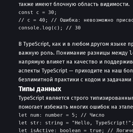
также имеют блочную область видимости.
const c = 30;

// c = 40; // Ошибка: невозможно присво
console.log(c); // 30

В TypeScript, как и в любом другом язык
важную роль. Понимание разницы между
l
напрямую влияет на качество и поддержива
аспекты TypeScript — приходите на наш бо
безлимитной практики с кодом и задачами 
Типы данных
TypeScript является строго типизированны
помогает избежать многих ошибок на этап
let num: number = 5; // Число

let str: string = "Hello, TypeScript!";
let isActive: boolean = true; // Логиче