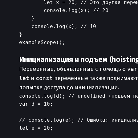
        let x = 20; // Это другая перем
        console.log(x); // 20

    }

    console.log(x); // 10

}

exampleScope();

Инициализация и подъем (hoistin
Переменные, объявленные с помощью
var
let
и
const
переменные также поднимаются
попытке доступа до инициализации.
console.log(d); // undefined (подъем пе
var d = 10;

// console.log(e); // Ошибка: инициализ
let e = 20;
