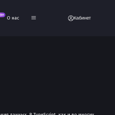
вое
О нас
Кабинет
 данных. В TypeScript, как и во многих