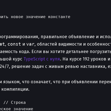
ить новое значение константе

е программирования, правильное объявление и исп
et
,
const
и
var
, областей видимости и особенно
емость кода. Если вы хотите детальнее погрузит
льшой курс
TypeScript с нуля
. На курсе 192 уроков 
24/7, решение задач с живым ревью наставника, 
м языком, что означает, что при объявлении пере
е компиляции.
 // Строка

ское значение
