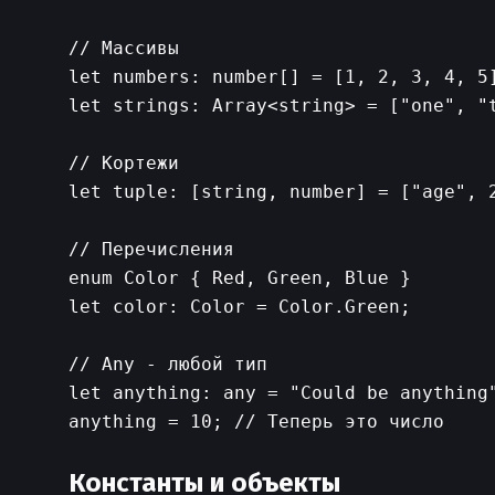
// Массивы

let numbers: number[] = [1, 2, 3, 4, 5]
let strings: Array<string> = ["one", "t
// Кортежи

let tuple: [string, number] = ["age", 2
// Перечисления

enum Color { Red, Green, Blue }

let color: Color = Color.Green;

// Any - любой тип

let anything: any = "Could be anything"
anything = 10; // Теперь это число

Константы и объекты