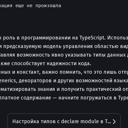
ация еще не произошла

 роль в программировании на TypeScript. Испол
 и предсказуемую модель управления областью ви
тавляя возможность явно указывать типы данных
акже способствует надежности кода.
ых и констант, важно помнить, что это лишь отпр
nerics, декораторов и других возможностей язык
матизировать знания и получить практический о
сплатное содержание — начните погружаться в Type
Настройка типов с declare module в TypeScript