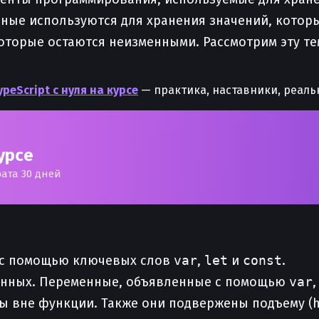
ные используются для хранения значений, которы
которые остаются неизменными. Рассмотрим эту те
peScript с нуля на курсе
— практика, наставники, реаль
курсе
рата 30 дней
ь с помощью ключевых слов
var
,
let
и
const
.
менных. Переменные, объявленные с помощью
var
 вне функции. Также они подвержены подъему (ho