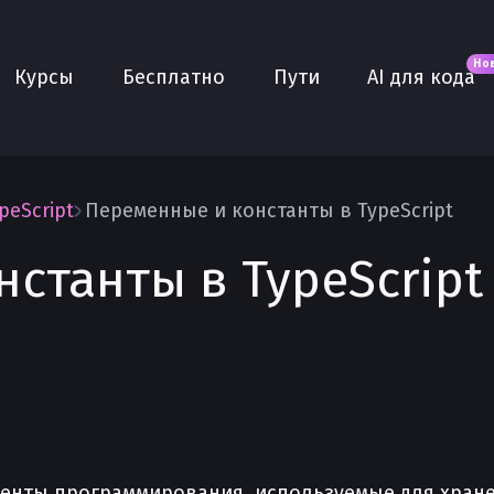
Новое
AI для кода
О нас
Но
Курсы
Бесплатно
Пути
AI для кода
Сообщество
Purple
Плюс
AI Собеседование
peScript
Переменные и константы в TypeScript
AI тренажёр
станты в TypeScript
Проекты
нты программирования, используемые для хранения