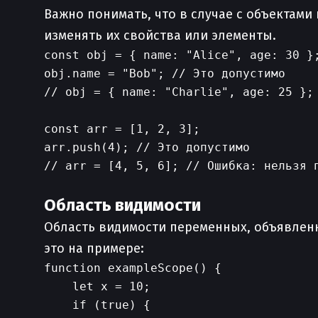
Важно понимать, что в случае с объектам
изменять их свойства или элементы.
const obj = { name: "Alice", age: 30 };
obj.name = "Bob"; // Это допустимо

// obj = { name: "Charlie", age: 25 }; 
const arr = [1, 2, 3];

arr.push(4); // Это допустимо

// arr = [4, 5, 6]; // Ошибка: нельзя п
Область видимости
Область видимости переменных, объявле
это на примере:
function exampleScope() {

    let x = 10;

    if (true) {
