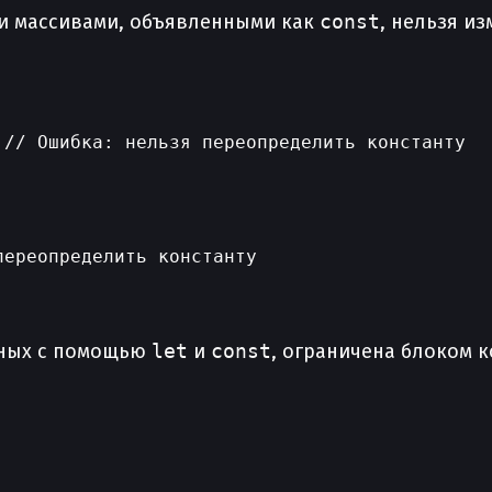
и и массивами, объявленными как
const
, нельзя и


// Ошибка: нельзя переопределить константу

ереопределить константу

нных с помощью
let
и
const
, ограничена блоком 