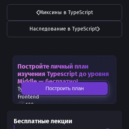
Миксины в TypeScript
Наследование в TypeScript
Постройте личный план
изучения
Typescript
до уровня
Middle — бесплатно!
Построить план
Typescript
— часть карты развития
Frontend
100
+
шагов развития
30
бесплатных лекций
Бесплатные лекции
300
бонусных рублей
на счет