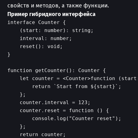
свойств и методов, а также функции.
Пример гибридного интерфейса
interface Counter {

    (start: number): string;

    interval: number;

    reset(): void;

}

function getCounter(): Counter {

    let counter = <Counter>function (start:
        return `Start from ${start}`;

    };

    counter.interval = 123;

    counter.reset = function () {

        console.log("Counter reset");

    };

    return counter;
