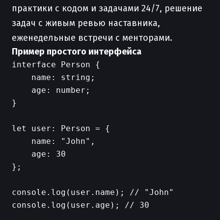
практики с кодом и задачами 24/7, решение
задач с живым ревью наставника,
еженедельные встречи с менторами.
Пример простого интерфейса
interface Person {

    name: string;

    age: number;

}

let user: Person = {

    name: "John",

    age: 30

};

console.log(user.name); // "John"

console.log(user.age); // 30
