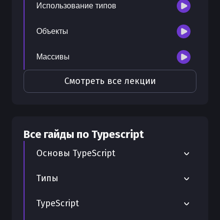
Использование типов
Объекты
Массивы
Смотреть все лекции
Все гайды по
Typescript
Основы TypeScript
Переменные и константы в TypeScript
Типы
Настройка типов с declare module в
Как правильно использовать тип
TypeScript
TypeScript
Unknown