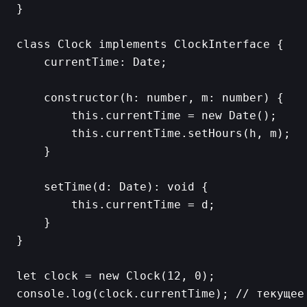
}

class Clock implements ClockInterface {

    currentTime: Date;

    constructor(h: number, m: number) {

        this.currentTime = new Date();

        this.currentTime.setHours(h, m);

    }

    setTime(d: Date): void {

        this.currentTime = d;

    }

}

let clock = new Clock(12, 0);

console.log(clock.currentTime); // текущее 