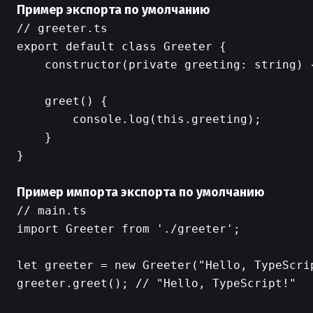
Пример экспорта по умолчанию
// greeter.ts

export default class Greeter {

    constructor(private greeting: string) {
    greet() {

        console.log(this.greeting);

    }

}

Пример импорта экспорта по умолчанию
// main.ts

import Greeter from './greeter';

let greeter = new Greeter("Hello, TypeScrip
greeter.greet(); // "Hello, TypeScript!"
