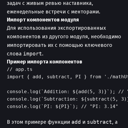
задач с живым ревью наставника,
еженедельные встречи с менторами.
Импорт компонентов модуля
Для использования экспортированных
компонентов из другого модуля, необходимо
импортировать их с помощью ключевого
слова
import
.
Пример импорта компонентов
// app.ts

import { add, subtract, PI } from './mathUt
console.log(`Addition: ${add(5, 3)}`); // "
console.log(`Subtraction: ${subtract(5, 3)}
console.log(`PI: ${PI}`); // "PI: 3.14"

В этом примере функции
add
и
subtract
, а