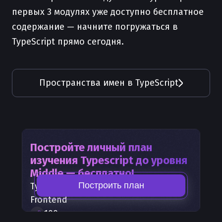
первых 3 модулях уже доступно бесплатное
содержание — начните погружаться в
TypeScript прямо сегодня.
Пространства имен в TypeScript
Постройте личный план
изучения
Typescript
до уровня
Middle — бесплатно!
Построить план
Typescript
— часть карты развития
Frontend
100
+
шагов развития