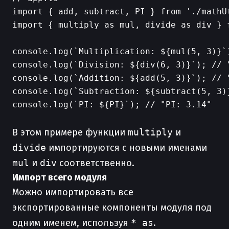
import { add, subtract, PI } from './mathUt
import { multiply as mul, divide as div } f
console.log(`Multiplication: ${mul(5, 3)}`)
console.log(`Division: ${div(6, 3)}`); // "
console.log(`Addition: ${add(5, 3)}`); // "
console.log(`Subtraction: ${subtract(5, 3)}
console.log(`PI: ${PI}`); // "PI: 3.14"

В этом примере функции
multiply
и
divide
импортируются с новыми именами
mul
и
div
соответственно.
Импорт всего модуля
Можно импортировать все
экспортированные компоненты модуля под
одним именем, используя
* as
.