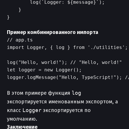
        log(`Logger: ${message}`);

    }

}

Пример комбинированного импорта
// app.ts

import Logger, { log } from './utilities';

log("Hello, world!"); // "Hello, world!"

let logger = new Logger();

logger.logMessage("Hello, TypeScript!"); /
В этом примере функция
log
экспортируется именованным экспортом, а
класс
Logger
экспортируется по
умолчанию.
Заключение