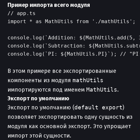
Пример импорта всего модуля
// app.ts

import * as MathUtils from './mathUtils';

console.log(`Addition: ${MathUtils.add(5, 3
console.log(`Subtraction: ${MathUtils.subt
console.log(`PI: ${MathUtils.PI}`); // "PI:
В этом примере все экспортированные
компоненты из модуля
mathUtils
импортируются под именем
MathUtils
.
Экспорт по умолчанию
Экспорт по умолчанию (
default export
)
позволяет экспортировать одну сущность из
модуля как основной экспорт. Это упрощает
импорт этой сущности.