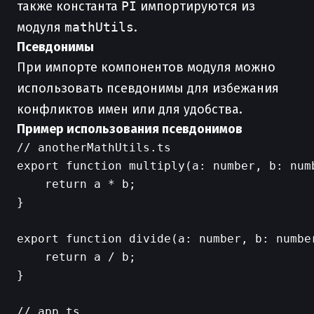
также константа
PI
импортируются из
модуля
mathUtils
.
Псевдонимы
При импорте компонентов модуля можно
использовать псевдонимы для избежания
конфликтов имен или для удобства.
Пример использования псевдонимов
// anotherMathUtils.ts

export function multiply(a: number, b: numb
    return a * b;

}

export function divide(a: number, b: number
    return a / b;

}

// app.ts
