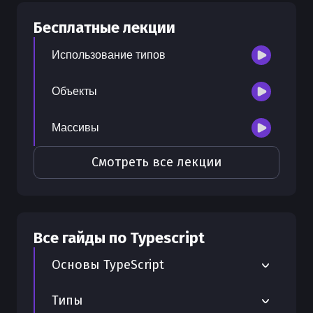
30
бесплатных лекций
Бесплатные лекции
300
бонусных рублей
на счет
Использование типов
Объекты
Массивы
Смотреть все лекции
Все гайды по
Typescript
Основы TypeScript
Переменные и константы в TypeScript
Типы