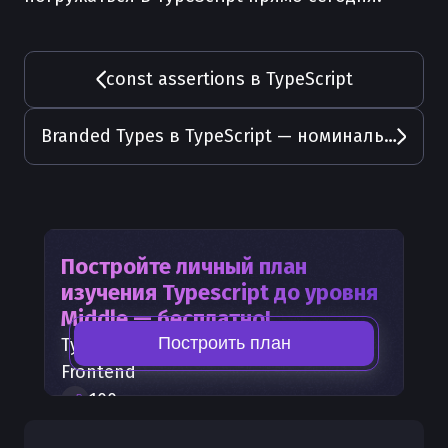
const assertions в TypeScript
Branded Types в TypeScript — номинальная типизация
Постройте личный план
изучения
Typescript
до уровня
Middle — бесплатно!
Построить план
Typescript
— часть карты развития
Frontend
100
+
шагов развития
30
бесплатных лекций