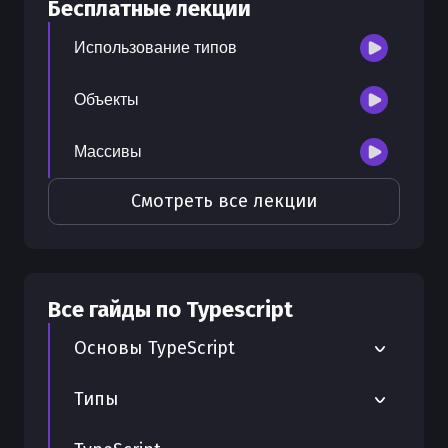
Бесплатные лекции
300
бонусных рублей
на счет
Использование типов
Объекты
Массивы
Смотреть все лекции
Все гайды по
Typescript
Основы TypeScript
Переменные и константы в TypeScript
Типы
Настройка типов с declare module в
Как правильно использовать тип