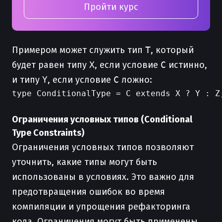
Пройти курс
Примером может служить тип
T
, который
будет равен типу
X
, если условие
C
истинно,
и типу
Y
, если условие
C
ложно:
type ConditionalType = C extends X ? Y : Z;
Ограничения условных типов (Conditional
Type Constraints)
Ограничения условных типов позволяют
уточнить, какие типы могут быть
использованы в условиях. Это важно для
предотвращения ошибок во время
компиляции и упрощения рефакторинга
кода. Ограничения могут быть применены