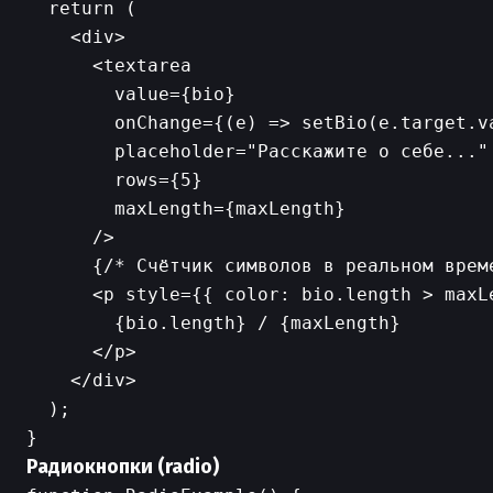
  return (

    <div>

      <textarea

        value={bio}                       
        onChange={(e) => setBio(e.target.va
        placeholder="Расскажите о себе..."

        rows={5}

        maxLength={maxLength}

      />

      {/* Счётчик символов в реальном време
      <p style={{ color: bio.length > maxL
        {bio.length} / {maxLength}

      </p>

    </div>

  );

Радиокнопки (radio)