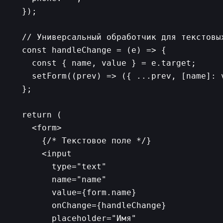
  });

  // Универсальный обработчик для текстовых
  const handleChange = (e) => {

    const { name, value } = e.target;

    setForm((prev) => ({ ...prev, [name]: v
  };

  return (

    <form>

      {/* Текстовое поле */}

      <input

        type="text"

        name="name"

        value={form.name}

        onChange={handleChange}

        placeholder="Имя"
