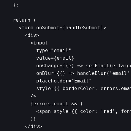
  };

  return (

    <form onSubmit={handleSubmit}>

      <div>

        <input

          type="email"

          value={email}

          onChange={(e) => setEmail(e.targe
          onBlur={() => handleBlur('email'
          placeholder="Email"

          style={{ borderColor: errors.emai
        />

        {errors.email && (

          <span style={{ color: 'red', fon
        )}

      </div>
