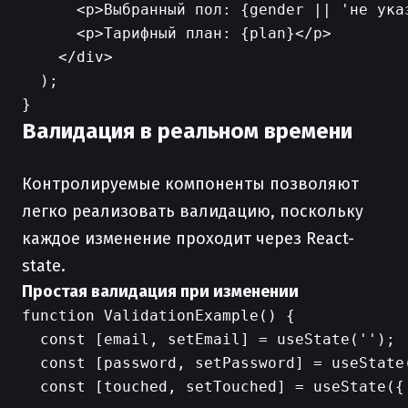
      <p>Выбранный пол: {gender || 'не указ
      <p>Тарифный план: {plan}</p>

    </div>

  );

Валидация в реальном времени
Контролируемые компоненты позволяют
легко реализовать валидацию, поскольку
каждое изменение проходит через React-
state.
Простая валидация при изменении
function ValidationExample() {

  const [email, setEmail] = useState('');

  const [password, setPassword] = useState(
  const [touched, setTouched] = useState({