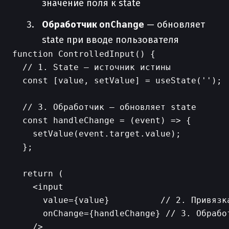
значение поля к state
Обработчик
onChange
— обновляет
state при вводе пользователя
function ControlledInput() {

  // 1. State — источник истины

  const [value, setValue] = useState('');

  // 3. Обработчик — обновляет state

  const handleChange = (event) => {

    setValue(event.target.value);

  };

  return (

    <input

      value={value}          // 2. Привязка
      onChange={handleChange} // 3. Обработ
    />
