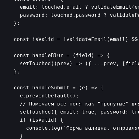
    email: touched.email ? validateEmail(em
    password: touched.password ? validatePa
  };

  const isValid = !validateEmail(email) &&
  const handleBlur = (field) => {

    setTouched((prev) => ({ ...prev, [field
  };

  const handleSubmit = (e) => {

    e.preventDefault();

    // Помечаем все поля как "тронутые" для
    setTouched({ email: true, password: tru
    if (isValid) {

      console.log('Форма валидна, отправляе
    }
