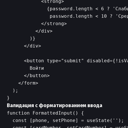
            <strong>

              {password.length < 6 ? 'Слабы
               password.length < 10 ? 'Сред
            </strong>

          </div>

        )}

      </div>

      <button type="submit" disabled={!isVa
        Войти

      </button>

    </form>

  );

Валидация с форматированием ввода
function FormattedInput() {

  const [phone, setPhone] = useState('');

  const [cardNumber, setCardNumber] = useSt