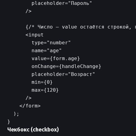
        placeholder="Пароль"

      />

      {/* Число — value остаётся строкой, п
      <input

        type="number"

        name="age"

        value={form.age}

        onChange={handleChange}

        placeholder="Возраст"

        min={0}

        max={120}

      />

    </form>

  );

Чекбокс (checkbox)