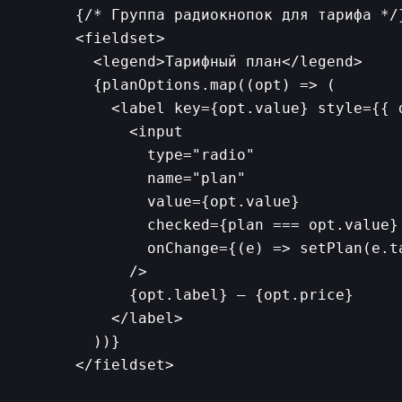
      {/* Группа радиокнопок для тарифа */}
      <fieldset>

        <legend>Тарифный план</legend>

        {planOptions.map((opt) => (

          <label key={opt.value} style={{ d
            <input

              type="radio"

              name="plan"

              value={opt.value}

              checked={plan === opt.value}

              onChange={(e) => setPlan(e.ta
            />

            {opt.label} — {opt.price}

          </label>

        ))}

      </fieldset>
