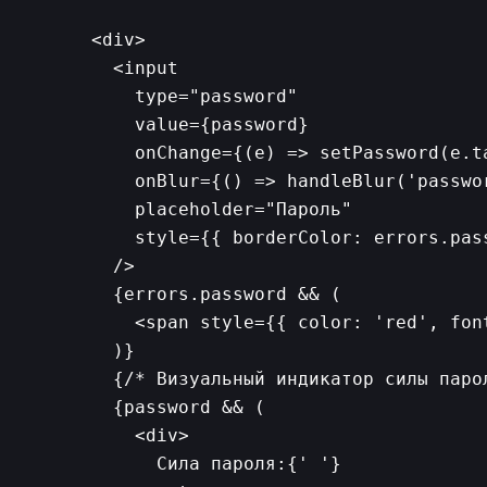
      <div>

        <input

          type="password"

          value={password}

          onChange={(e) => setPassword(e.ta
          onBlur={() => handleBlur('passwor
          placeholder="Пароль"

          style={{ borderColor: errors.pass
        />

        {errors.password && (

          <span style={{ color: 'red', fon
        )}

        {/* Визуальный индикатор силы парол
        {password && (

          <div>

            Сила пароля:{' '}
