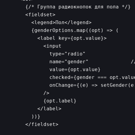
      {/* Группа радиокнопок для пола */}

      <fieldset>

        <legend>Пол</legend>

        {genderOptions.map((opt) => (

          <label key={opt.value}>

            <input

              type="radio"

              name="gender"              /
              value={opt.value}

              checked={gender === opt.valu
              onChange={(e) => setGender(e.
            />

            {opt.label}

          </label>

        ))}

      </fieldset>
