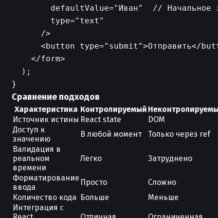
        defaultValue="Иван"  // Начальное 
        type="text"

      />

      <button type="submit">Отправить</butt
    </form>

  );

Сравнение подходов
Характеристика
Контролируемый
Неконтролируем
Источник истины
React state
DOM
Доступ к
В любой момент
Только через ref
значению
Валидация в
реальном
Легко
Затруднено
времени
Форматирование
Просто
Сложно
ввода
Количество кода
Больше
Меньше
Интеграция с
React
Отличная
Ограниченная