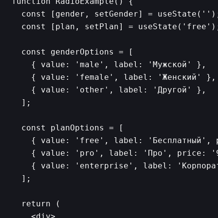
function RadioExample() {

  const [gender, setGender] = useState('');
  const [plan, setPlan] = useState('free');
  const genderOptions = [

    { value: 'male', label: 'Мужской' },

    { value: 'female', label: 'Женский' },

    { value: 'other', label: 'Другой' },

  ];

  const planOptions = [

    { value: 'free', label: 'Бесплатный', p
    { value: 'pro', label: 'Про', price: '9
    { value: 'enterprise', label: 'Корпора
  ];

  return (

    <div>
