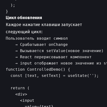
  );

Цикл обновления
Каждое нажатие клавиши запускает
следующий цикл:
Пользователь вводит символ

    → Срабатывает onChange

    → Вызывается setValue(новое значение)

    → React перерисовывает компонент

function ControlledDemo() {

  const [text, setText] = useState('');

  return (

    <div>

      <input

        value={text}
