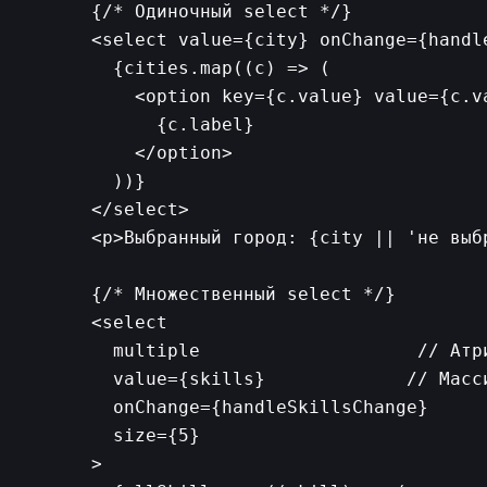
      {/* Одиночный select */}

      <select value={city} onChange={handle
        {cities.map((c) => (

          <option key={c.value} value={c.va
            {c.label}

          </option>

        ))}

      </select>

      <p>Выбранный город: {city || 'не выбр
      {/* Множественный select */}

      <select

        multiple                    // Атр
        value={skills}             // Масси
        onChange={handleSkillsChange}

        size={5}

      >
