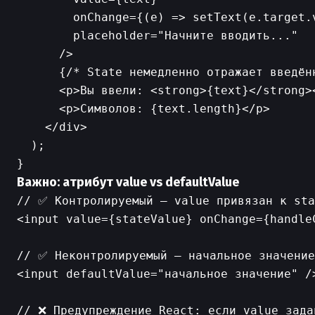
        onChange={(e) => setText(e.target.v
        placeholder="Начните вводить..."

      />

      {/* State немедленно отражает введённ
      <p>Вы ввели: <strong>{text}</strong><
      <p>Символов: {text.length}</p>

    </div>

  );

Важно: атрибут value vs defaultValue
// ✅ Контролируемый — value привязан к sta
<input value={stateValue} onChange={handleC
// ✅ Неконтролируемый — начальное значение
<input defaultValue="начальное значение" />
// ❌ Предупреждение React: если value зада