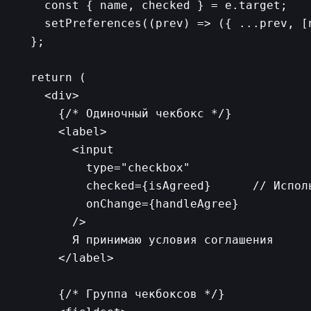
    const { name, checked } = e.target;

    setPreferences((prev) => ({ ...prev, [n
  };

  return (

    <div>

      {/* Одиночный чекбокс */}

      <label>

        <input

          type="checkbox"

          checked={isAgreed}      // Исполь
          onChange={handleAgree}

        />

        Я принимаю условия соглашения

      </label>

      {/* Группа чекбоксов */}
