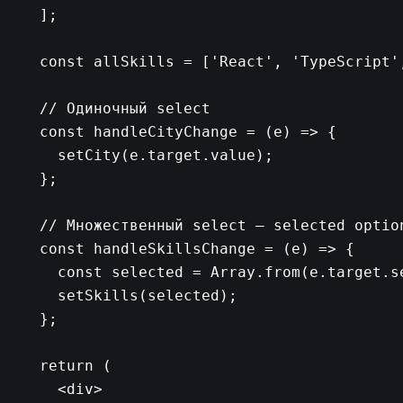
  ];

  const allSkills = ['React', 'TypeScript'
  // Одиночный select

  const handleCityChange = (e) => {

    setCity(e.target.value);

  };

  // Множественный select — selected optio
  const handleSkillsChange = (e) => {

    const selected = Array.from(e.target.s
    setSkills(selected);

  };

  return (

    <div>
