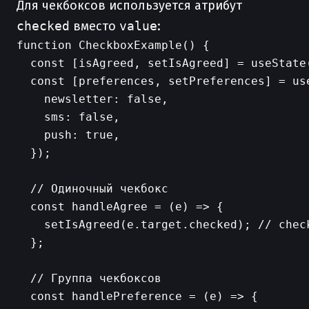
Для чекбоксов используется атрибут
checked
вместо
value
:
function CheckboxExample() {

  const [isAgreed, setIsAgreed] = useState(
  const [preferences, setPreferences] = use
    newsletter: false,

    sms: false,

    push: true,

  });

  // Одиночный чекбокс

  const handleAgree = (e) => {

    setIsAgreed(e.target.checked); // check
  };

  // Группа чекбоксов

  const handlePreference = (e) => {
