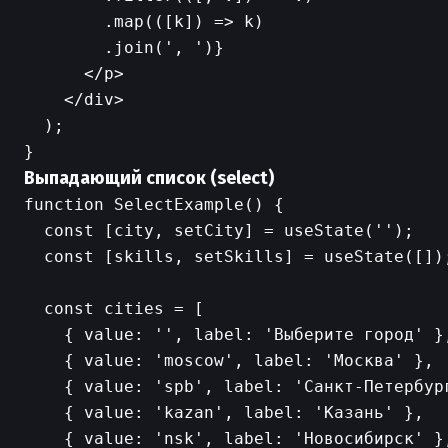
        .map(([k]) => k)

        .join(', ')}

      </p>

    </div>

  );

Выпадающий список (select)
function SelectExample() {

  const [city, setCity] = useState('');

  const [skills, setSkills] = useState([]);
  const cities = [

    { value: '', label: 'Выберите город' },
    { value: 'moscow', label: 'Москва' },

    { value: 'spb', label: 'Санкт-Петербург
    { value: 'kazan', label: 'Казань' },

    { value: 'nsk', label: 'Новосибирск' },