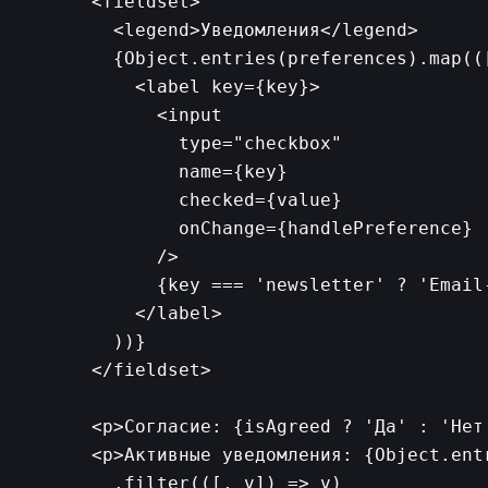
      <fieldset>

        <legend>Уведомления</legend>

        {Object.entries(preferences).map(([
          <label key={key}>

            <input

              type="checkbox"

              name={key}

              checked={value}

              onChange={handlePreference}

            />

            {key === 'newsletter' ? 'Email
          </label>

        ))}

      </fieldset>

      <p>Согласие: {isAgreed ? 'Да' : 'Нет'
      <p>Активные уведомления: {Object.entr
        .filter(([, v]) => v)
