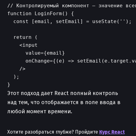
// Контролируемый компонент — значение всег
function LoginForm() {

  const [email, setEmail] = useState('');

  return (

    <input

      value={email}                        
      onChange={(e) => setEmail(e.target.v
    />

  );

Этот подход дает React полный контроль
над тем, что отображается в поле ввода в
любой момент времени.
Хотите разобраться глубже? Пройдите
Курс React