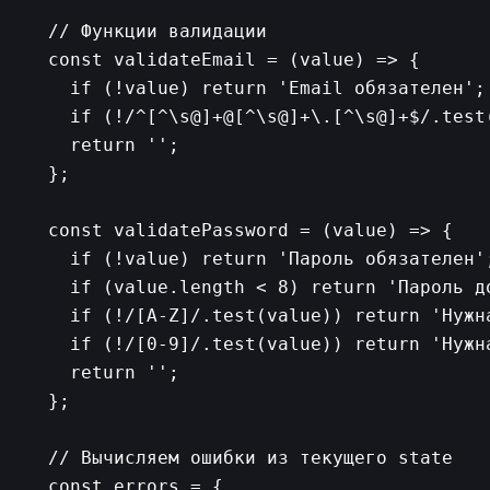
  // Функции валидации

  const validateEmail = (value) => {

    if (!value) return 'Email обязателен';

    if (!/^[^\s@]+@[^\s@]+\.[^\s@]+$/.test
    return '';

  };

  const validatePassword = (value) => {

    if (!value) return 'Пароль обязателен';
    if (value.length < 8) return 'Пароль д
    if (!/[A-Z]/.test(value)) return 'Нужн
    if (!/[0-9]/.test(value)) return 'Нужна
    return '';

  };

  // Вычисляем ошибки из текущего state

  const errors = {
