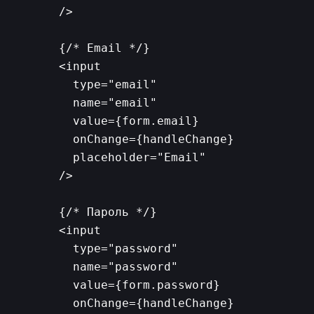
      />

      {/* Email */}

      <input

        type="email"

        name="email"

        value={form.email}

        onChange={handleChange}

        placeholder="Email"

      />

      {/* Пароль */}

      <input

        type="password"

        name="password"

        value={form.password}

        onChange={handleChange}
