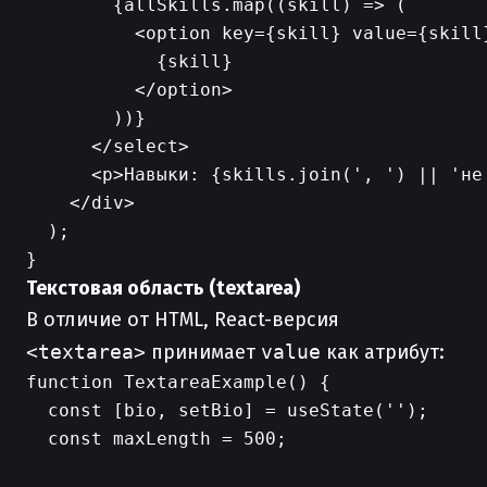
        {allSkills.map((skill) => (

          <option key={skill} value={skill}
            {skill}

          </option>

        ))}

      </select>

      <p>Навыки: {skills.join(', ') || 'не 
    </div>

  );

Текстовая область (textarea)
В отличие от HTML, React-версия
<textarea>
принимает
value
как атрибут:
function TextareaExample() {

  const [bio, setBio] = useState('');

  const maxLength = 500;
