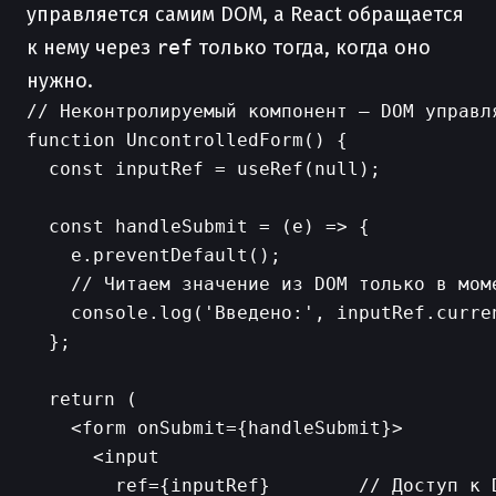
управляется самим DOM, а React обращается
к нему через
ref
только тогда, когда оно
нужно.
// Неконтролируемый компонент — DOM управля
function UncontrolledForm() {

  const inputRef = useRef(null);

  const handleSubmit = (e) => {

    e.preventDefault();

    // Читаем значение из DOM только в моме
    console.log('Введено:', inputRef.curren
  };

  return (

    <form onSubmit={handleSubmit}>

      <input

        ref={inputRef}        // Доступ к D