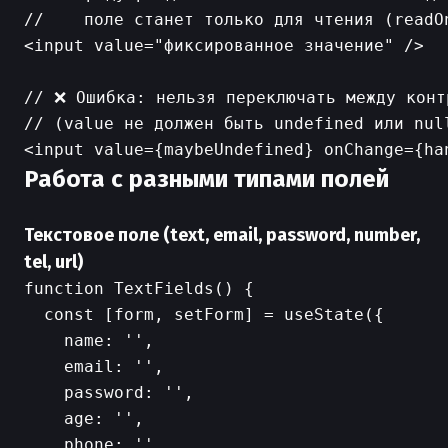
//    поле станет только для чтения (readOn
<input value="фиксированное значение" />

// ❌ Ошибка: нельзя переключать между конт
// (value не должен быть undefined или null
Работа с разными типами полей
Текстовое поле (text, email, password, number,
tel, url)
function TextFields() {

  const [form, setForm] = useState({

    name: '',

    email: '',

    password: '',

    age: '',

    phone: '',
