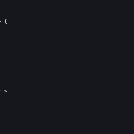
 {

">
