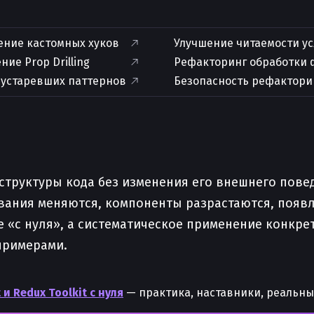
ение кастомных хуков
Улучшение читаемости у
ние Prop Drilling
Рефакторинг обработки
 устаревших паттернов
Безопасность рефактори
труктуры кода без изменения его внешнего повед
вания меняются, компоненты разрастаются, появл
«с нуля», а систематическое применение конкретн
примерами.
 и Redux Toolkit с нуля
— практика, наставники, реальны