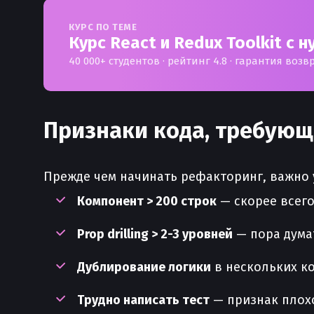
КУРС ПО ТЕМЕ
Курс React и Redux Toolkit с н
40 000+ студентов · рейтинг 4.8 · гарантия возв
Признаки кода, требующ
Прежде чем начинать рефакторинг, важно 
Компонент > 200 строк
— скорее всего
Prop drilling > 2-3 уровней
— пора думат
Дублирование логики
в нескольких ко
Трудно написать тест
— признак плох