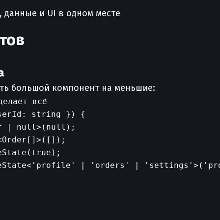
 данные и UI в одном месте
тов
а
ить большой компонент на меньшие:
елает всё

erId: string }) {

 | null>(null);

Order[]>([]);

State(true);

State<'profile' | 'orders' | 'settings'>('pro