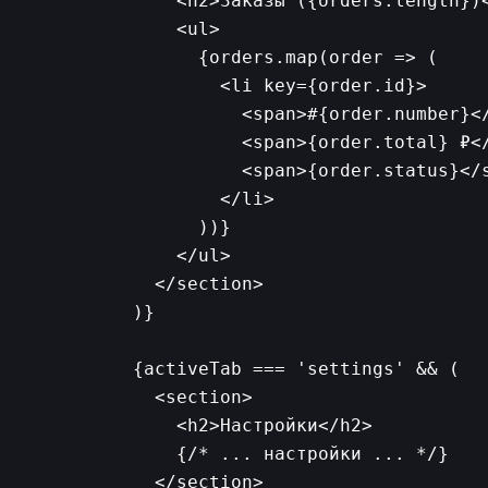
          <h2>Заказы ({orders.length})<
          <ul>

            {orders.map(order => (

              <li key={order.id}>

                <span>#{order.number}</
                <span>{order.total} ₽</
                <span>{order.status}</s
              </li>

            ))}

          </ul>

        </section>

      )}

      {activeTab === 'settings' && (

        <section>

          <h2>Настройки</h2>

          {/* ... настройки ... */}

        </section>
