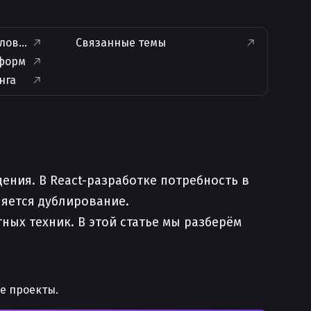
словного рендера
Связанные темы
 форм
нга
ения. В React-разработке потребность в
яется дублирование.
ых техник. В этой статье мы разберём
е проекты.