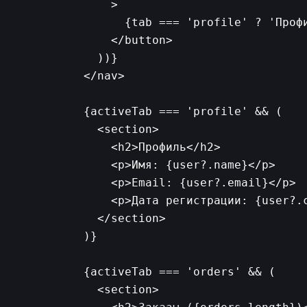
          >

            {tab === 'profile' ? 'Профи
          </button>

        ))}

      </nav>

      {activeTab === 'profile' && (

        <section>

          <h2>Профиль</h2>

          <p>Имя: {user?.name}</p>

          <p>Email: {user?.email}</p>

          <p>Дата регистрации: {user?.c
        </section>

      )}

      {activeTab === 'orders' && (

        <section>
