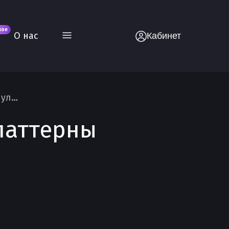
вое
О нас
Кабинет
Рефакторинг React-кода — техники и паттерны улучшения компонентов
паттерны