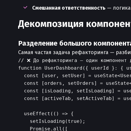
Смешанная ответственность
— логика,
Декомпозиция компонен
Разделение большого компонент
Самая частая задача рефакторинга — разб
// ❌ До рефакторинга — один компонент д
function UserDashboard({ userId }: { us
  const [user, setUser] = useState<User
  const [orders, setOrders] = useState<
  const [isLoading, setIsLoading] = use
  const [activeTab, setActiveTab] = use
  useEffect(() => {

    setIsLoading(true);

    Promise.all([
