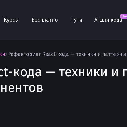
Новое
AI для кода
О нас
Но
Курсы
Бесплатно
Пути
AI для кода
Сообщество
Purple
Плюс
AI Собеседование
ки
AI тренажёр
t-кода — техники и 
Проекты
нентов