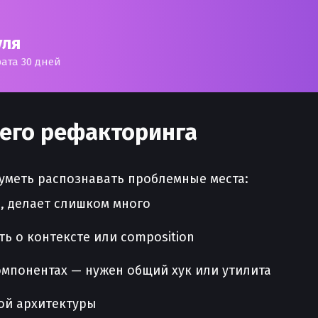
уля
рата 30 дней
его рефакторинга
уметь распознавать проблемные места:
, делает слишком много
ь о контексте или composition
мпонентах — нужен общий хук или утилита
ой архитектуры