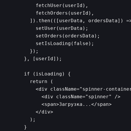
      fetchUser(userId),

      fetchOrders(userId),

    ]).then(([userData, ordersData]) =>
      setUser(userData);

      setOrders(ordersData);

      setIsLoading(false);

    });

  }, [userId]);

  if (isLoading) {

    return (

      <div className="spinner-container
        <div className="spinner" />

        <span>Загрузка...</span>

      </div>

    );

  }
