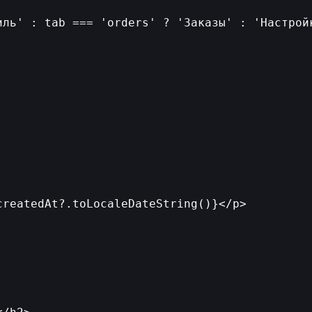
ль' : tab === 'orders' ? 'Заказы' : 'Настройк
reatedAt?.toLocaleDateString()}</p>
