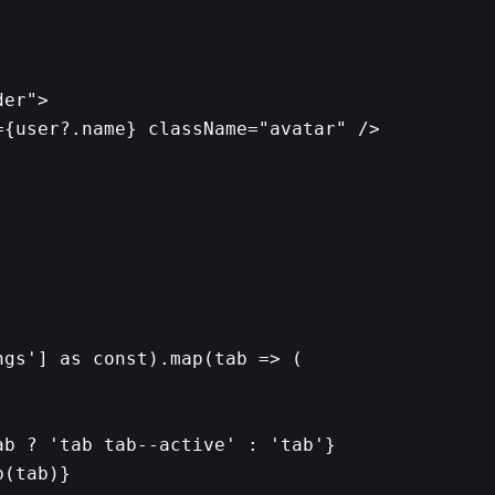
er">

{user?.name} className="avatar" />

gs'] as const).map(tab => (

b ? 'tab tab--active' : 'tab'}

(tab)}
