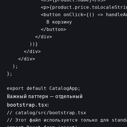
            <p>{product.price.toLocaleStrin
            <button onClick={() => handleAd
              В корзину

            </button>

          </div>

        ))}

      </div>

    </div>

  );

};

Важный паттерн — отдельный
bootstrap.tsx
:
// catalog/src/bootstrap.tsx

// Этот файл используется только для standa