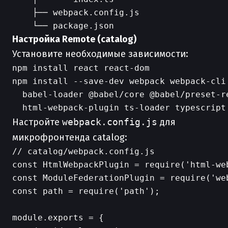
    ├── webpack.config.js

Настройка Remote (catalog)
Установите необходимые зависимости:
npm install react react-dom

npm install --save-dev webpack webpack-cli 
  babel-loader @babel/core @babel/preset-r
Настройте
webpack.config.js
для
микрофронтенда catalog:
// catalog/webpack.config.js

const HtmlWebpackPlugin = require('html-web
const ModuleFederationPlugin = require('we
const path = require('path');

module.exports = {
