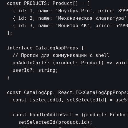
const PRODUCTS: Product[] = [

  { id: 1, name: 'Ноутбук Pro', price: 8999
  { id: 2, name: 'Механическая клавиатура',
  { id: 3, name: 'Монитор 4K', price: 54990
];

interface CatalogAppProps {

  // Пропсы для коммуникации с shell

  onAddToCart?: (product: Product) => void;
  userId?: string;

}

const CatalogApp: React.FC<CatalogAppProps
  const [selectedId, setSelectedId] = useSt
  const handleAddToCart = (product: Product
    setSelectedId(product.id);
