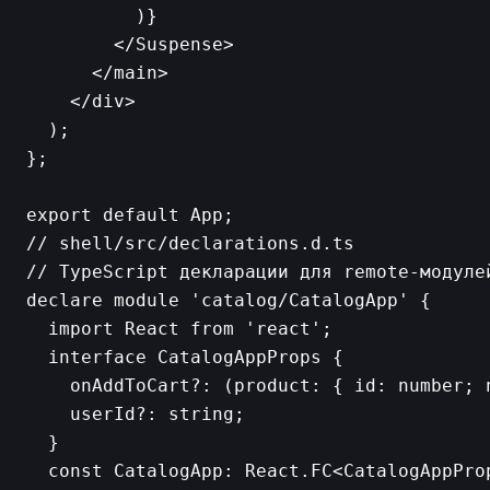
          )}

        </Suspense>

      </main>

    </div>

  );

};

// shell/src/declarations.d.ts

// TypeScript декларации для remote-модулей
declare module 'catalog/CatalogApp' {

  import React from 'react';

  interface CatalogAppProps {

    onAddToCart?: (product: { id: number; 
    userId?: string;

  }

  const CatalogApp: React.FC<CatalogAppProp