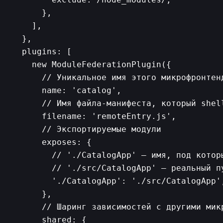
      },

    ],

  },

  plugins: [

    new ModuleFederationPlugin({

      // Уникальное имя этого микрофронтенд
      name: 'catalog',

      // Имя файла-манифеста, который shell
      filename: 'remoteEntry.js',

      // Экспортируемые модули

      exposes: {

        // './CatalogApp' — имя, под котор
        // './src/CatalogApp' — реальный пу
        './CatalogApp': './src/CatalogApp',
      },

      // Шаринг зависимостей с другими микр
      shared: {
