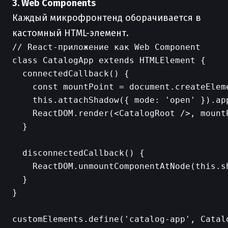
3. Web Components
Каждый микрофронтенд оборачивается в
кастомный HTML-элемент.
// React-приложение как Web Component

class CatalogApp extends HTMLElement {

  connectedCallback() {

    const mountPoint = document.createEleme
    this.attachShadow({ mode: 'open' }).app
    ReactDOM.render(<CatalogRoot />, mountP
  }

  disconnectedCallback() {

    ReactDOM.unmountComponentAtNode(this.sh
  }

}
