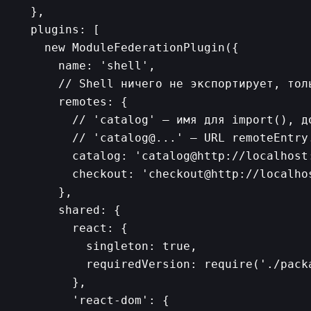
  },

  plugins: [

    new ModuleFederationPlugin({

      name: 'shell',

      // Shell ничего не экспортирует, толь
      remotes: {

        // 'catalog' — имя для import(), д
        // 'catalog@...' — URL remoteEntry.
        catalog: 'catalog@http://localhost:
        checkout: 'checkout@http://localhos
      },

      shared: {

        react: {

          singleton: true,

          requiredVersion: require('./pack
        },

        'react-dom': {
