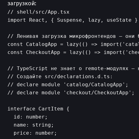
загрузкой:
// shell/src/App.tsx

import React, { Suspense, lazy, useState } 
// Ленивая загрузка микрофронтендов — они 
const CatalogApp = lazy(() => import('catal
const CheckoutApp = lazy(() => import('chec
// TypeScript не знает о remote-модулях — н
// Создайте src/declarations.d.ts:

// declare module 'catalog/CatalogApp';

// declare module 'checkout/CheckoutApp';

interface CartItem {

  id: number;

  name: string;

  price: number;
