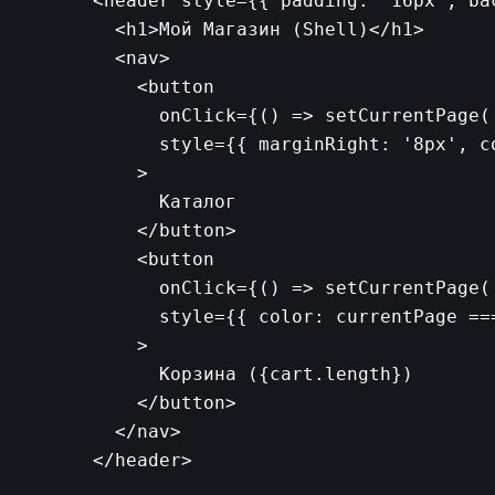
      <header style={{ padding: '16px', ba
        <h1>Мой Магазин (Shell)</h1>

        <nav>

          <button

            onClick={() => setCurrentPage('
            style={{ marginRight: '8px', c
          >

            Каталог

          </button>

          <button

            onClick={() => setCurrentPage('
            style={{ color: currentPage ==
          >

            Корзина ({cart.length})

          </button>

        </nav>

      </header>
