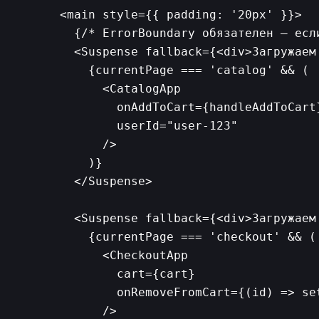
      <main style={{ padding: '20px' }}>

        {/* ErrorBoundary обязателен — есл
        <Suspense fallback={<div>Загружаем 
          {currentPage === 'catalog' && (

            <CatalogApp

              onAddToCart={handleAddToCart}
              userId="user-123"

            />

          )}

        </Suspense>

        <Suspense fallback={<div>Загружаем
          {currentPage === 'checkout' && (

            <CheckoutApp

              cart={cart}

              onRemoveFromCart={(id) => se
            />
