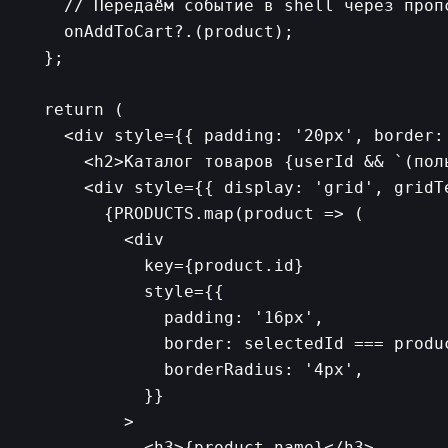
    // Передаём событие в shell через пропс
    onAddToCart?.(product);

  };

  return (

    <div style={{ padding: '20px', border:
      <h2>Каталог товаров {userId && `(поль
      <div style={{ display: 'grid', gridT
        {PRODUCTS.map(product => (

          <div

            key={product.id}

            style={{

              padding: '16px',

              border: selectedId === produ
              borderRadius: '4px',

            }}

          >

            <h3>{product.name}</h3>
