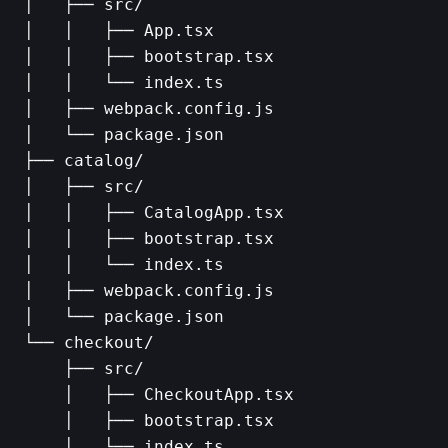
│   ├── src/

│   │   ├── App.tsx

│   │   ├── bootstrap.tsx

│   │   └── index.ts

│   ├── webpack.config.js

│   └── package.json

├── catalog/

│   ├── src/

│   │   ├── CatalogApp.tsx

│   │   ├── bootstrap.tsx

│   │   └── index.ts

│   ├── webpack.config.js

│   └── package.json

└── checkout/

    ├── src/

    │   ├── CheckoutApp.tsx

    │   ├── bootstrap.tsx

    │   └── index.ts
