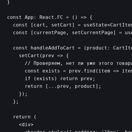
}

const App: React.FC = () => {

  const [cart, setCart] = useState<CartItem
  const [currentPage, setCurrentPage] = us
  const handleAddToCart = (product: CartIte
    setCart(prev => {

      // Проверяем, нет ли уже этого товара
      const exists = prev.find(item => item
      if (exists) return prev;

      return [...prev, product];

    });

  };

  return (

    <div>
