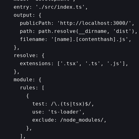
  entry: './src/index.ts',

  output: {

    publicPath: 'http://localhost:3000/',

    path: path.resolve(__dirname, 'dist'),

    filename: '[name].[contenthash].js',

  },

  resolve: {

    extensions: ['.tsx', '.ts', '.js'],

  },

  module: {

    rules: [

      {

        test: /\.(ts|tsx)$/,

        use: 'ts-loader',

        exclude: /node_modules/,

      },

    ],
