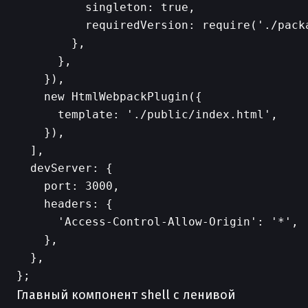
          singleton: true,

          requiredVersion: require('./pack
        },

      },

    }),

    new HtmlWebpackPlugin({

      template: './public/index.html',

    }),

  ],

  devServer: {

    port: 3000,

    headers: {

      'Access-Control-Allow-Origin': '*',

    },

  },

Главный компонент shell с ленивой