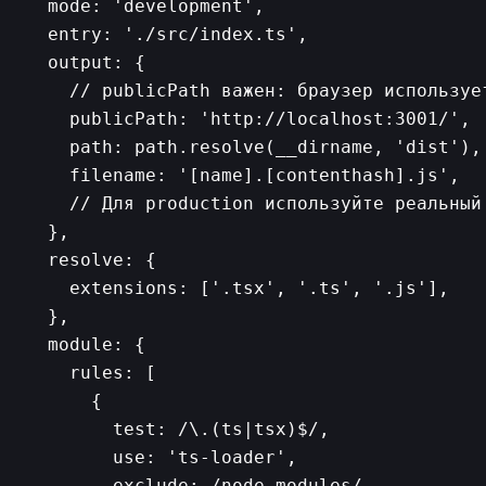
  mode: 'development',

  entry: './src/index.ts',

  output: {

    // publicPath важен: браузер использует
    publicPath: 'http://localhost:3001/',

    path: path.resolve(__dirname, 'dist'),

    filename: '[name].[contenthash].js',

    // Для production используйте реальный 
  },

  resolve: {

    extensions: ['.tsx', '.ts', '.js'],

  },

  module: {

    rules: [

      {

        test: /\.(ts|tsx)$/,

        use: 'ts-loader',

        exclude: /node_modules/,
