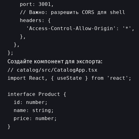
    port: 3001,

    // Важно: разрешить CORS для shell

    headers: {

      'Access-Control-Allow-Origin': '*',

    },

  },

Создайте компонент для экспорта:
// catalog/src/CatalogApp.tsx

import React, { useState } from 'react';

interface Product {

  id: number;

  name: string;

  price: number;

}
