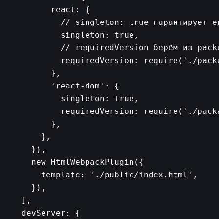
        react: {

          // singleton: true гарантирует ед
          singleton: true,

          // requiredVersion берём из packa
          requiredVersion: require('./pack
        },

        'react-dom': {

          singleton: true,

          requiredVersion: require('./pack
        },

      },

    }),

    new HtmlWebpackPlugin({

      template: './public/index.html',

    }),

  ],

  devServer: {
