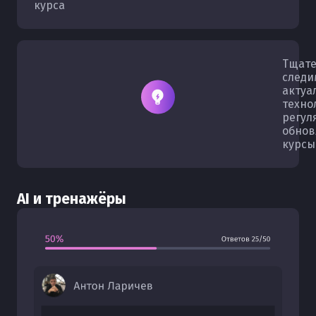
курса
Тщате
следи
актуа
техно
регул
обнов
курсы
AI и тренажёры