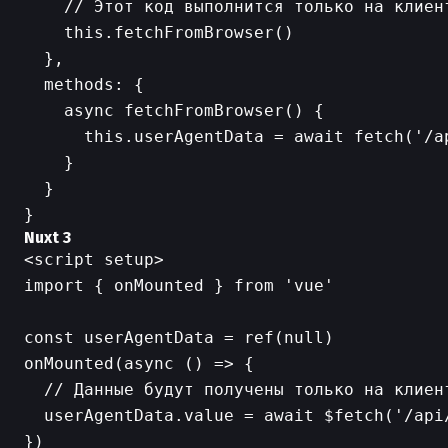
    // Этот код выполнится только на клиент
    this.fetchFromBrowser()

  },

  methods: {

    async fetchFromBrowser() {

      this.userAgentData = await fetch('/a
    }

  }

Nuxt 3
<script setup>

import { onMounted } from 'vue'

const userAgentData = ref(null)

onMounted(async () => {

  // Данные будут получены только на клиент
  userAgentData.value = await $fetch('/api/
})
