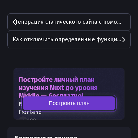
Генерация статического сайта с помощью Nuxt
Как отключить определенные функции в Nuxt
Постройте личный план
изучения
Nuxt
до уровня
Middle — бесплатно!
Построить план
Nuxt
— часть карты развития
Frontend
100
+
шагов развития
30
бесплатных лекций
300
бонусных рублей
на счет