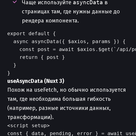
Чаще используйте
asyncData
в
страницах там, где нужны данные до
рендера компонента.
export default {

  async asyncData({ $axios, params }) {

    const post = await $axios.$get(`/api/po
    return { post }

  }

useAsyncData (Nuxt 3)
Похож на useFetch, но обычно используется
там, где необходима большая гибкость
(например, разные источники данных,
трансформации).
<script setup>

const { data, pending, error } = await use