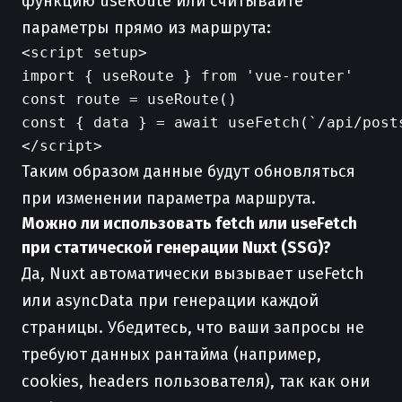
функцию useRoute или считывайте
параметры прямо из маршрута:
<script setup>

import { useRoute } from 'vue-router'

const route = useRoute()

const { data } = await useFetch(`/api/posts
Таким образом данные будут обновляться
при изменении параметра маршрута.
Можно ли использовать fetch или useFetch
при статической генерации Nuxt (SSG)?
Да, Nuxt автоматически вызывает useFetch
или asyncData при генерации каждой
страницы. Убедитесь, что ваши запросы не
требуют данных рантайма (например,
cookies, headers пользователя), так как они