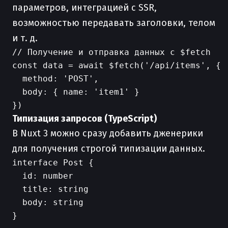
параметров, интеграцией с SSR,
возможностью передавать заголовки, телом
и т. д.
// Получение и отправка данных с $fetch

const data = await $fetch('/api/items', {

  method: 'POST',

  body: { name: 'item1' }

Типизация запросов (TypeScript)
В Nuxt 3 можно сразу добавить дженерики
для получения строгой типизации данных.
interface Post {

  id: number

  title: string

  body: string

}
