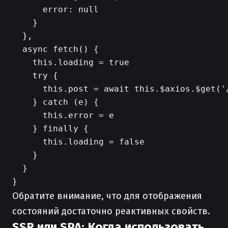
      error: null

    }

  },

  async fetch() {

    this.loading = true

    try {

      this.post = await this.$axios.$get('/
    } catch (e) {

      this.error = e

    } finally {

      this.loading = false

    }

  }

Обратите внимание, что для отображения
состояний достаточно реактивных свойств.
SSR или SPA: Когда использовать