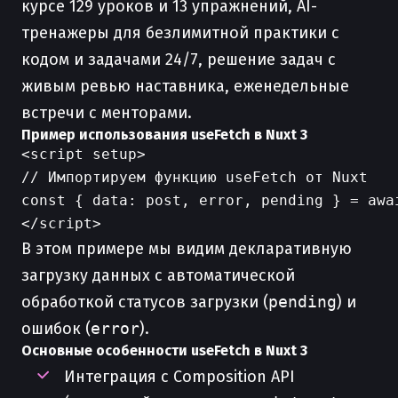
курсе 129 уроков и 13 упражнений, AI-
тренажеры для безлимитной практики с
кодом и задачами 24/7, решение задач с
живым ревью наставника, еженедельные
встречи с менторами.
Пример использования useFetch в Nuxt 3
<script setup>

// Импортируем функцию useFetch от Nuxt

const { data: post, error, pending } = awa
В этом примере мы видим декларативную
загрузку данных с автоматической
обработкой статусов загрузки (
pending
) и
ошибок (
error
).
Основные особенности useFetch в Nuxt 3
Интеграция с Composition API