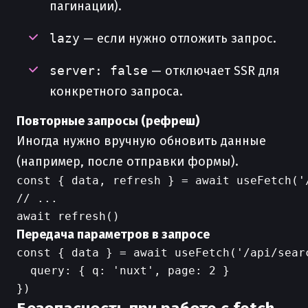
пагинации).
lazy
— если нужно отложить запрос.
server: false
— отключает SSR для
конкретного запроса.
Повторные запросы (рефреш)
Иногда нужно вручную обновить данные
(например, после отправки формы).
const { data, refresh } = await useFetch('/
// ...

Передача параметров в запросе
const { data } = await useFetch('/api/searc
  query: { q: 'nuxt', page: 2 }
