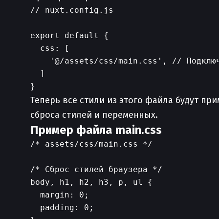
// nuxt.config.js

export default {

  css: [

    '@/assets/css/main.css', // Подключ
  ]

Теперь все стили из этого файла будут пр
сброса стилей и переменных.
Пример файла main.css
/* assets/css/main.css */

/* Сброс стилей браузера */

body, h1, h2, h3, p, ul {

  margin: 0;

  padding: 0;
