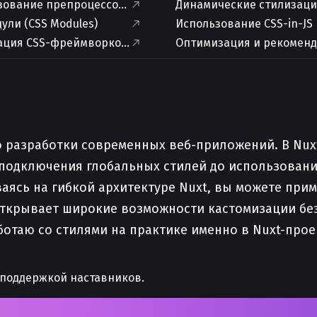
зование препроцессоров: SCSS/SASS/LESS
Динамические стилизаци
ули (CSS Modules)
Использование CSS-in-JS
ция CSS-фреймворков (Tailwind, Bootstrap и др.)
Оптимизация и рекоменд
разработки современных веб-приложений. В Nuxt, 
 подключения глобальных стилей до использовани
сь на гибкой архитектуре Nuxt, вы можете приме
то открывает широкие возможности кастомизации б
ботаю со стилями на практике именно в Nuxt-прое
 поддержкой наставников.