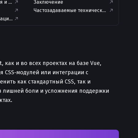
я и вычисляемые классы
Заключение
Частозадаваемые технические вопросы и 
ации по организации стилей
как и во всех проектах на базе Vue,
я CSS-модулей или интеграции с
нить как стандартный CSS, так и
ез лишней боли и усложнения поддержки
ктах.