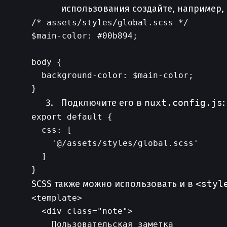
использования создайте, например,
/* assets/styles/global.scss */

$main-color: #00b894;

body {

  background-color: $main-color;

Подключите его в
nuxt.config.js
:
export default {

  css: [

    '@/assets/styles/global.scss'

  ]

SCSS также можно использовать и в
<styl
<template>

  <div class="note">

    Пользовательская заметка
