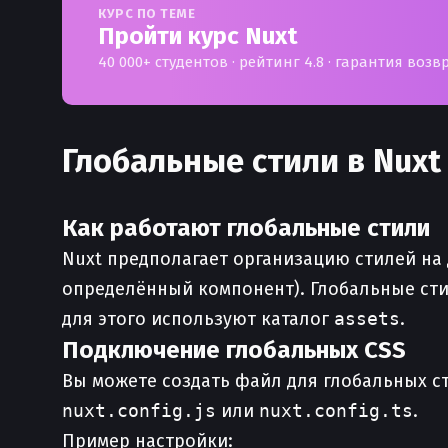
КУРС ПО ТЕМЕ
Пройти курс Nuxt
40 000+ студентов · рейтинг 4.8 · гарантия возв
Глобальные стили в Nuxt
Как работают глобальные стили
Nuxt предполагает организацию стилей на 
определённый компонент). Глобальные сти
для этого используют каталог
assets
.
Подключение глобальных CSS
Вы можете создать файл для глобальных с
nuxt.config.js
или
nuxt.config.ts
.
Пример настройки: