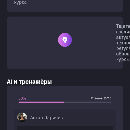
курса
Тщате
следи
актуа
техно
регул
обнов
курсы
AI и тренажёры