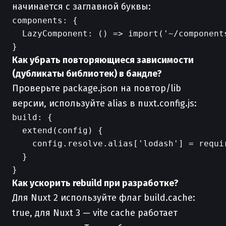
начинается с заглавной буквы:
components: {

  LazyComponent: () => import('~/components
Как убрать повторяющиеся зависимости
(дубликаты библиотек) в бандле?
Проверьте package.json на повтор/lib
версии, используйте alias в nuxt.config.js:
build: {

  extend(config) {

    config.resolve.alias['lodash'] = requir
  }

Как ускорить rebuild при разработке?
Для Nuxt 2 используйте флаг build.cache:
true, для Nuxt 3 — vite cache работает