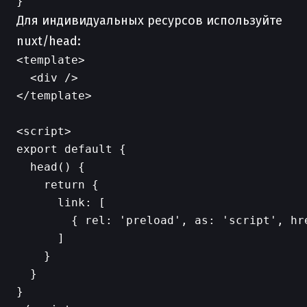
Для индивидуальных ресурсов используйте
nuxt/head:
<template>

  <div />

</template>

<script>

export default {

  head() {

    return {

      link: [

        { rel: 'preload', as: 'script', hre
      ]

    }

  }

}
