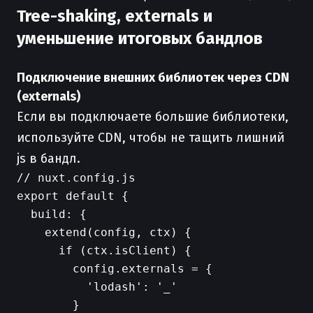
Tree-shaking, externals и
уменьшение итоговых бандлов
Подключение внешних библиотек через CDN
(externals)
Если вы подключаете большие библиотеки,
используйте CDN, чтобы не тащить лишний
js в бандл.
// nuxt.config.js

export default {

  build: {

    extend(config, ctx) {

      if (ctx.isClient) {

        config.externals = {

          'lodash': '_'

        }
