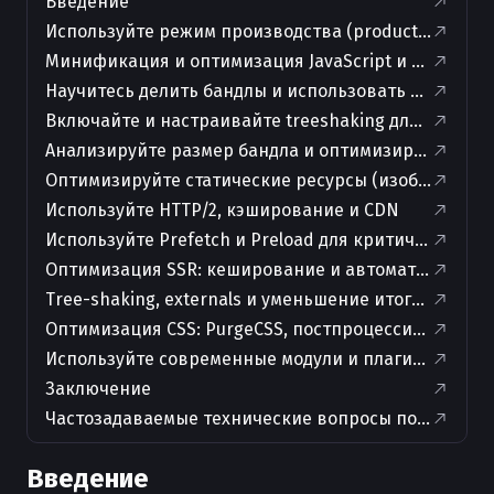
Введение
Используйте режим производства (production mode
Минификация и оптимизация JavaScript и CSS
Научитесь делить бандлы и использовать динамич
Включайте и настраивайте treeshaking для зависи
Анализируйте размер бандла и оптимизируйте зав
Оптимизируйте статические ресурсы (изображения
Используйте HTTP/2, кэширование и CDN
Используйте Prefetch и Preload для критичных рес
Оптимизация SSR: кеширование и автоматизация
Tree-shaking, externals и уменьшение итоговых бан
Оптимизация CSS: PurgeCSS, постпроцессинг, крити
Используйте современные модули и плагины
Заключение
Частозадаваемые технические вопросы по теме ста
Введение