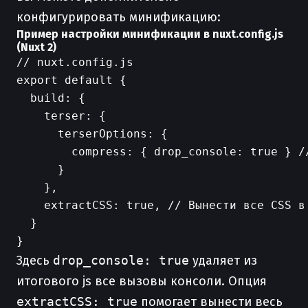
конфигурировать минификацию:
Пример настройки минификации в nuxt.config.js
(Nuxt 2)
// nuxt.config.js

export default {

  build: {

    terser: {

      terserOptions: {

        compress: { drop_console: true } /
      }

    },

    extractCSS: true, // Вынести все CSS в 
  }

Здесь
drop_console: true
удаляет из
итогового js все вызовы консоли. Опция
extractCSS: true
помогает вынести весь