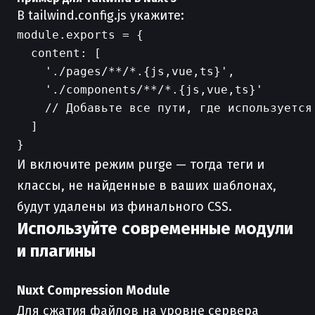
В tailwind.config.js укажите:
module.exports = {

  content: [

    './pages/**/*.{js,vue,ts}',

    './components/**/*.{js,vue,ts}'

    // Добавьте все пути, где используется 
  ]

И включите режим purge — тогда теги и
классы, не найденные в ваших шаблонах,
будут удалены из финального CSS.
Используйте современные модули
и плагины
Nuxt Compression Module
Для сжатия файлов на уровне сервера