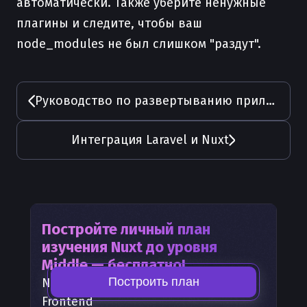
автоматически. Также уберите ненужные
плагины и следите, чтобы ваш
node_modules не был слишком "раздут".
Руководство по развертыванию приложений в Nuxt Cloud
Интеграция Laravel и Nuxt
Постройте личный план
изучения
Nuxt
до уровня
Middle — бесплатно!
Построить план
Nuxt
— часть карты развития
Frontend