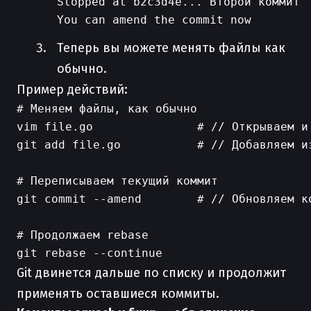
Stopped at b2c3d4e... Второй коммит

Теперь вы можете менять файлы как
обычно.
Пример действий:
# Меняем файлы, как обычно

vim file.go               # // Открываем и 
git add file.go           # // Добавляем из
# Переписываем текущий коммит

git commit --amend        # // Обновляем ко
# Продолжаем rebase

Git двинется дальше по списку и продолжит
применять оставшиеся коммиты.