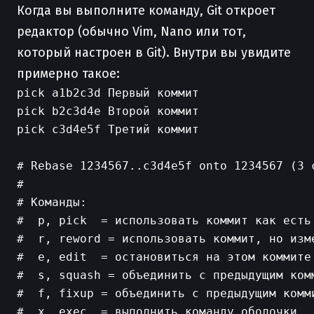
Когда вы выполните команду, Git откроет
редактор (обычно Vim, Nano или тот,
который настроен в Git). Внутри вы увидите
примерно такое:
pick a1b2c3d Первый коммит

pick b2c3d4e Второй коммит

pick c3d4e5f Третий коммит

# Rebase 1234567..c3d4e5f onto 1234567 (3 c
# 

# Команды:

#  p, pick  = использовать коммит как есть

#  r, reword = использовать коммит, но изме
#  e, edit  = остановиться на этом коммите 
#  s, squash = объединить с предыдущим комм
#  f, fixup = объединить с предыдущим комми
#  x, exec  = выполнить команду оболочки
