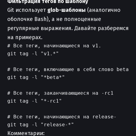
Фильтрация тегов по шаблону
Git использует
glob-шаблоны
(аналогично
оболочке Bash), а не полноценные
регулярные выражения. Давайте разберемся
на примерах.
# Все теги, начинающиеся на v1.

git tag -l "v1.*"

# Все теги, включающие в себя слово beta

git tag -l "*beta*"

# Все теги, заканчивающиеся на -rc1

git tag -l "*-rc1"

# Все теги, начинающиеся на release-

Комментарии: