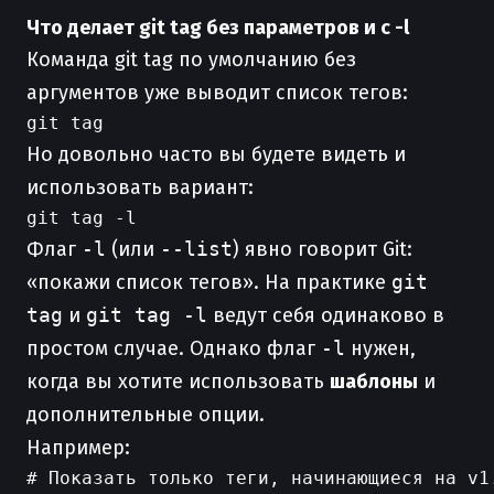
Что делает git tag без параметров и с -l
Команда git tag по умолчанию без
аргументов уже выводит список тегов:
Но довольно часто вы будете видеть и
использовать вариант:
Флаг
-l
(или
--list
) явно говорит Git:
«покажи список тегов». На практике
git
tag
и
git tag -l
ведут себя одинаково в
простом случае. Однако флаг
-l
нужен,
когда вы хотите использовать
шаблоны
и
дополнительные опции.
Например:
# Показать только теги, начинающиеся на v1.