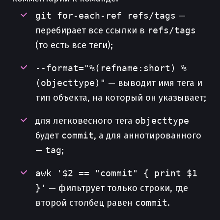
git for-each-ref refs/tags
—
перебирает все ссылки в
refs/tags
(то есть все теги);
--format="%(refname:short) %
(objecttype)"
— выводит имя тега и
тип объекта, на который он указывает;
для легковесного тега
objecttype
будет
commit
, а для аннотированного
—
tag
;
awk '$2 == "commit" { print $1
}'
— фильтрует только строки, где
второй столбец равен
commit
.