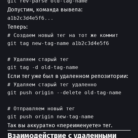
Допустим, команда вывела:
Теперь:
# Создаем новый тег на тот же коммит

git tag new-tag-name a1b2c3d4e5f6

# Удаляем старый тег

Если тег уже был в удаленном репозитории:
# Удаляем старый тег удаленно

git push origin --delete old-tag-name

# Отправляем новый тег

Так вы аккуратно «переименуете» тег.
Взаимодействие с удаленными