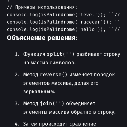
// Примеры использования:

console.log(isPalindrome('level')); ``// Ве
console.log(isPalindrome('racecar')); ``// 
Объяснение решения:
Функция
split('')
разбивает строку
на массив символов.
Метод
reverse()
изменяет порядок
элементов массива, делая его
зеркальным.
Метод
join('')
объединяет
элементы массива обратно в строку.
Затем происходит сравнение