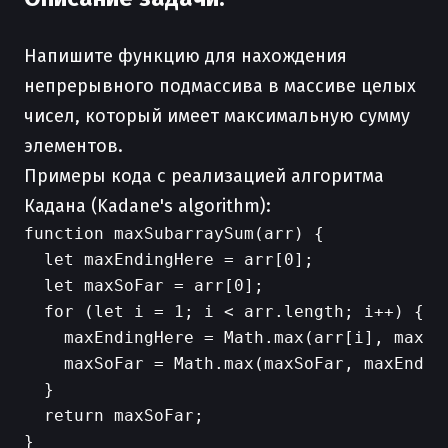
Напишите функцию для нахождения
непрерывного подмассива в массиве целых
чисел, который имеет максимальную сумму
элементов.
Примеры кода с реализацией алгоритма
Кадана (Kadane's algorithm):
function maxSubarraySum(arr) {

  let maxEndingHere = arr[0];

  let maxSoFar = arr[0];

  for (let i = 1; i < arr.length; i++) {

    maxEndingHere = Math.max(arr[i], maxEnd
    maxSoFar = Math.max(maxSoFar, maxEnding
  }

  return maxSoFar;

}
