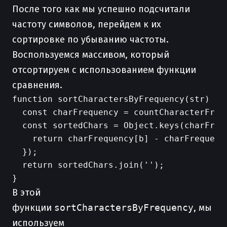
После того как мы успешно подсчитали
частоту символов, перейдем к их
сортировке по убыванию частоты.
Воспользуемся массивом, который
отсортируем с использованием функции
сравнения.
function sortCharactersByFrequency(str) {

  const charFrequency = countCharacterFrequ
  const sortedChars = Object.keys(charFrequ
    return charFrequency[b] - charFrequency
  });

  return sortedChars.join('');

В этой
функции
sortCharactersByFrequency
, мы
используем