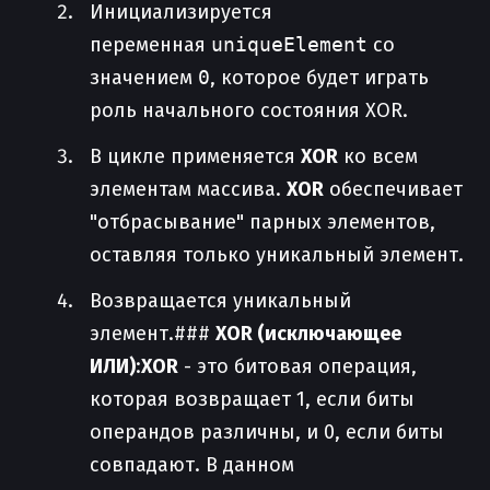
Инициализируется
переменная
uniqueElement
со
значением
0
, которое будет играть
роль начального состояния XOR.
В цикле применяется
XOR
ко всем
элементам массива.
XOR
обеспечивает
"отбрасывание" парных элементов,
оставляя только уникальный элемент.
Возвращается уникальный
элемент.###
XOR (исключающее
ИЛИ)
:
XOR
- это битовая операция,
которая возвращает 1, если биты
операндов различны, и 0, если биты
совпадают. В данном