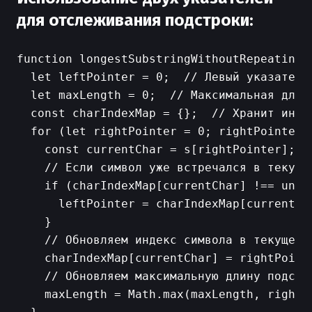
для отслеживания подстроки:
function longestSubstringWithoutRepeating(s
  let leftPointer = 0;  // Левый указатель 
  let maxLength = 0;  // Максимальная длина
  const charIndexMap = {};  // Хранит инде
  for (let rightPointer = 0; rightPointer 
    const currentChar = s[rightPointer];

    // Если символ уже встречался в текуще
    if (charIndexMap[currentChar] !== unde
      leftPointer = charIndexMap[currentCha
    }

    // Обновляем индекс символа в текущей п
    charIndexMap[currentChar] = rightPointe
    // Обновляем максимальную длину подстро
    maxLength = Math.max(maxLength, rightPo