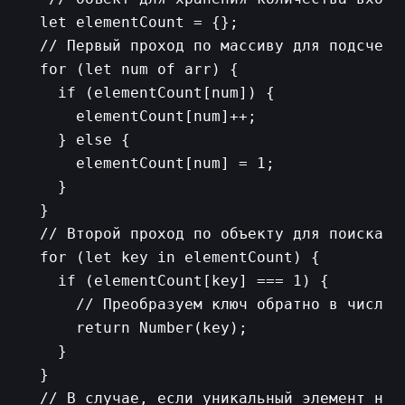
  let elementCount = {};

  // Первый проход по массиву для подсчета 
  for (let num of arr) {

    if (elementCount[num]) {

      elementCount[num]++;

    } else {

      elementCount[num] = 1;

    }

  }

  // Второй проход по объекту для поиска э
  for (let key in elementCount) {

    if (elementCount[key] === 1) {

      // Преобразуем ключ обратно в число 
      return Number(key);

    }

  }

  // В случае, если уникальный элемент не 