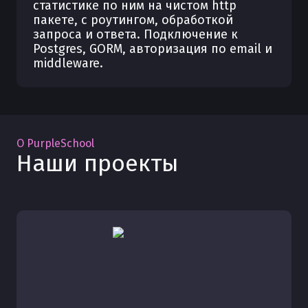
статистике по ним на чистом http
пакете, с роутингом, обработкой
С AI и тренажёрами
С AI и тренажёрами
запроса и ответа. Подключение к
С наставником
С наставником
Postgres, GORM, авторизация по email и
middleware.
14.19 Домашнее задание -
13.20 Домашнее задание -
Тестирование API
Продвинутая работа с БД
60
мин
30
мин
О PurpleSchool
Наши проекты