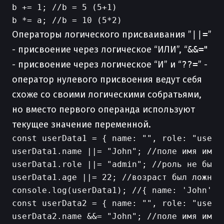
b += 1; //b = 5 (5+1)

Операторы логического присваивания ”
||=
”
- присвоение через логическое “ИЛИ”, “
&&=
"
- присвоение через логическое “И” и “
??=
” -
оператор нулевого присвоения ведут себя
схоже со своими логическими собратьями,
но вместо первого операнда используют
текущее значение переменной.
const userData1 = { name: "", role: "user",
userData1.name ||= "John"; //поле имя имел
userData1.role ||= "admin"; //роль не была
userData1.age ||= 22; //возраст был ложным 
console.log(userData1); //{ name: 'John', r
const userData2 = { name: "", role: "user",
userData2.name &&= "John"; //поле имя имел