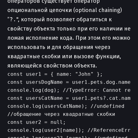
операторов существует оператор
опциональной цепочки (optional chaining)
”
?.
", который позволяет обратиться к
свойству объекта только при его наличии не
ломая исполнение кода. При этом его можно
использовать и для обращения через
квадратные скобки или вызове функции,
являющейся свойством объекта.
const user1 = { name: "John" };

const usersDogName = user1.pets.dog.name;

console.log(dog); //TypeError: Cannot read
const usersCatName = user1.pets?.cat.name;

console.log(usersCatName); //undefined

//обращение через квадратные скобки

const user2 = null;

console.log(user2[name]); //ReferenceError: