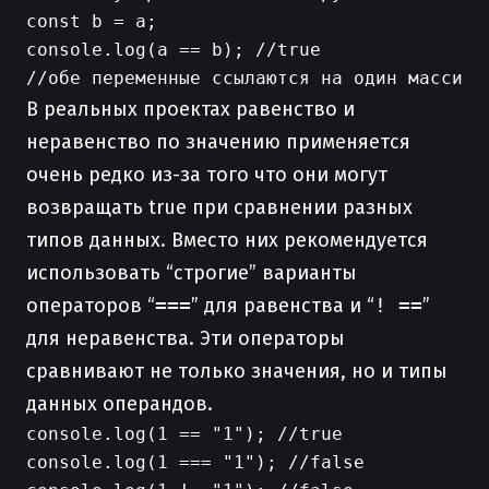
const b = a;

console.log(a == b); //true

В реальных проектах равенство и
неравенство по значению применяется
очень редко из-за того что они могут
возвращать true при сравнении разных
типов данных. Вместо них рекомендуется
использовать “строгие” варианты
операторов “
===
” для равенства и “
! ==
”
для неравенства. Эти операторы
сравнивают не только значения, но и типы
данных операндов.
console.log(1 == "1"); //true

console.log(1 === "1"); //false
