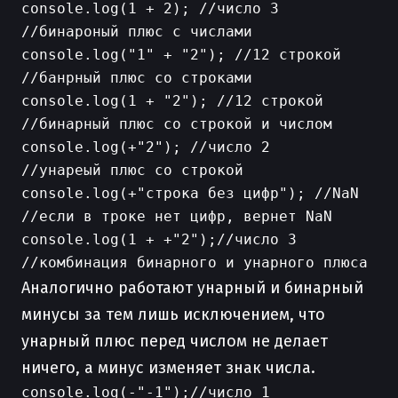
console.log(1 + 2); //число 3

//бинароный плюс с числами

console.log("1" + "2"); //12 строкой

//банрный плюс со строками

console.log(1 + "2"); //12 строкой

//бинарный плюс со строкой и числом

console.log(+"2"); //число 2

//унареый плюс со строкой

console.log(+"строка без цифр"); //NaN

//если в троке нет цифр, вернет NaN

console.log(1 + +"2");//число 3

Аналогично работают унарный и бинарный
минусы за тем лишь исключением, что
унарный плюс перед числом не делает
ничего, а минус изменяет знак числа.
console.log(-"-1");//число 1
