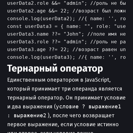
userData2.role &&= "admin"; //роль не была
userData2.age &&= 22; //возраст был ложным
console.log(userData2); //{ name: '', role:
const userData3 = { name: "", role: "user",
userData3.name ??= "John"; //поле имя не р
userData3.role ??= "admin"; //роль не равн
userData3.age ??= 22; //возраст равен undef
Тернарный оператор
Единственным оператором в JavaScript,
который принимает три операнда является
тернарный оператор. Он принимает условие
и два выражения (
условие ? выражение1
: выражение2
), после чего возвращает
первое выражение, если условие истинно