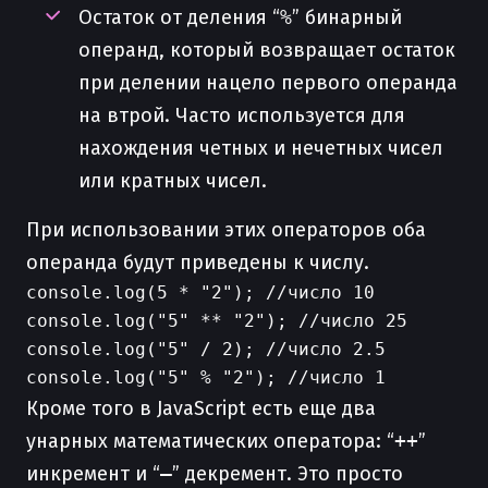
Остаток от деления “
%
” бинарный
операнд, который возвращает остаток
при делении нацело первого операнда
на втрой. Часто используется для
нахождения четных и нечетных чисел
или кратных чисел.
При использовании этих операторов оба
операнда будут приведены к числу.
console.log(5 * "2"); //число 10

console.log("5" ** "2"); //число 25

console.log("5" / 2); //число 2.5

Кроме того в JavaScript есть еще два
унарных математических оператора: “
++
”
инкремент и “
—
” декремент. Это просто