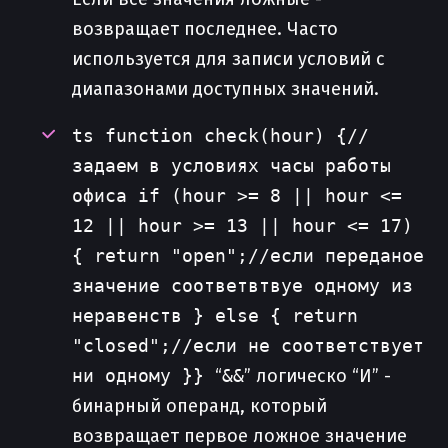
возвращает последнее. Часто
используется для записи условий с
диапазонами доступных значений.
ts function check(hour) {//
задаем в условиях часы работы
офиса if (hour >= 8 || hour <=
12 || hour >= 13 || hour <= 17)
{ return "open";//если переданое
значение соответвтвуе одному из
неравенств } else { return
"closed";//если не соответствует
ни одному }}
“
&&
” логическо “И” -
бинарный операнд, который
возвращает первое ложное значение