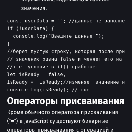
значения.
const userData = ""; //данные не заполнены 
if (!userData) {

  console.log("Введите данные!");

}

//берет пустую строку, которая после привед
// значению равна false и меняет его на tru
//т.е. условие в if() сработает

let isReady = false;

isReady = !isReady;//изменяет значение на п
Операторы присваивания
Кроме обычного оператора присваивания
(”
=
”) в JavaScript существуют бинарные
операторы присваивания с операцией и