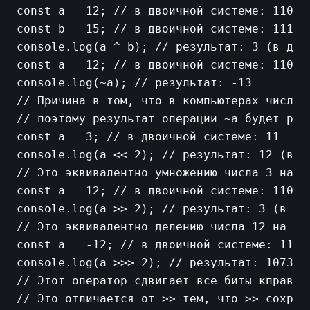
const a = 12; // в двоичной системе: 1100

const b = 15; // в двоичной системе: 1111

console.log(a ^ b); // результат: 3 (в двои
const a = 12; // в двоичной системе: 1100

console.log(~a); // результат: -13

// Причина в том, что в компьютерах числа 
// поэтому результат операции ~a будет раве
const a = 3; // в двоичной системе: 11

console.log(a << 2); // результат: 12 (в дв
// Это эквивалентно умножению числа 3 на 2
const a = 12; // в двоичной системе: 1100

console.log(a >> 2); // результат: 3 (в дво
// Это эквивалентно делению числа 12 на 2 
const a = -12; // в двоичной системе: 1100

console.log(a >>> 2); // результат: 1073741
// Этот оператор сдвигает все биты кправо 
// Это отличается от >> тем, что >> сохраня