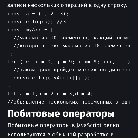
записи нескольких операций в одну строку.
const a = (1, 2, 3);

console.log(a); //3

const myArr = [

  //массив из 10 элементов, каждый элемент

  //которого тоже массив из 10 элементов

];

for (let i = 0, j = 9; i <= 9; i++, j--) {

  //такой цикл пройдет массив по диагонали

  console.log(myArr[i][j]);

}

let a = 1,b = 2,c = 3,d = 4;

Побитовые операторы
Побитовые операторы в JavaScript редко
используются в обычной разработке и