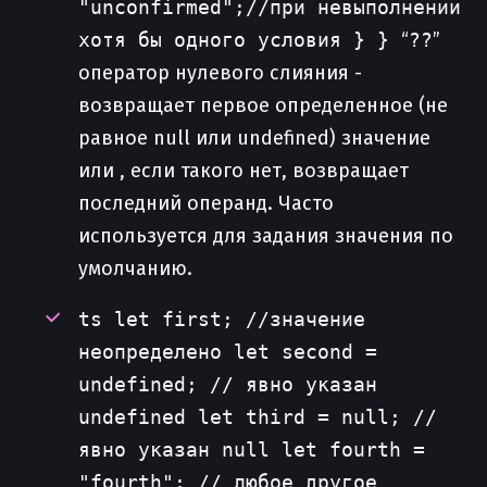
"unconfirmed";//при невыполнении
хотя бы одного условия } }
“
??
”
оператор нулевого слияния -
возвращает первое определенное (не
равное null или undefined) значение
или , если такого нет, возвращает
последний операнд. Часто
используется для задания значения по
умолчанию.
ts let first; //значение
неопределено let second =
undefined; // явно указан
undefined let third = null; //
явно указан null let fourth =
"fourth"; // любое другое