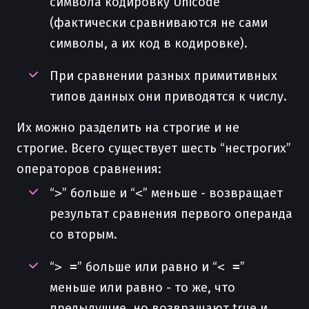
символа кодировку Unicode
(фактически сравниваются не сами
символы, а их код в кодировке).
При сравнении разных примитивных
типов данных они приводятся к числу.
Их можно разделить на строгие и не
строгие. Всего существует шесть “нестрогих”
операторов сравнения:
“
>
” больше и “
<
” меньше - возвращает
результат сравнения первого операнда
со вторым.
“
> =
” больше или равно и “
< =
”
меньше или равно - то же, что
предыдущие, но возвращают true и