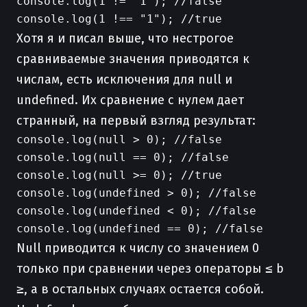
console.log(1 != "1"); //false

Хотя я и писал выше, что нестрогое
сравниваемые значения приводятся к
числам, есть исключения для null и
undefined. Их сравнение с нулем дает
странный, на первый взгляд результат:
console.log(null > 0); //false

console.log(null == 0); //false

console.log(null >= 0); //true

console.log(undefined > 0); //false 

console.log(undefined < 0); //false 

Null приводится к числу со значением 0
только при сравнении через операторы
≤
b
≥
, а в остальных случаях остается собой.