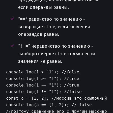
если операнды равны.
“
==
" равенство по значению -
возвращает true, если значения
операндов равны.
“
! =
” неравенство по значению -
наоборот вернет true только если
значения не равны.
console.log(1 > "1"); //false

console.log(1 >= "1"); //true

console.log(1 == "1"); //true

console.log(1 != "1"); //false

const a = [1, 2]; //массив это ссылочный ти
console.log(a == [1, 2]); // false

//поэтому сравнение его с лругим массивом в