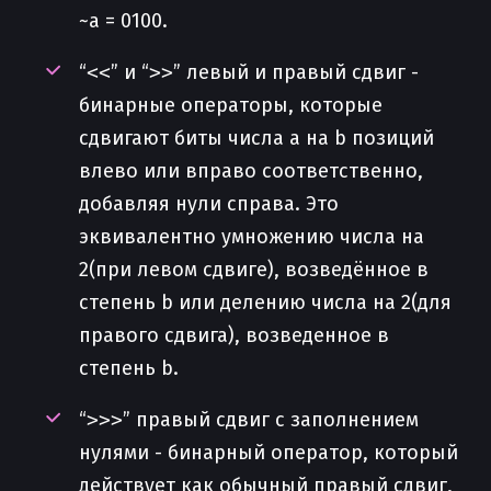
~a = 0100.
“
<<
” и “
>>
” левый и правый сдвиг -
бинарные операторы, которые
сдвигают биты числа a на b позиций
влево или вправо соответственно,
добавляя нули справа. Это
эквивалентно умножению числа на
2(при левом сдвиге), возведённое в
степень b или делению числа на 2(для
правого сдвига), возведенное в
степень b.
“
>>>
” правый сдвиг с заполнением
нулями - бинарный оператор, который
действует как обычный правый сдвиг,