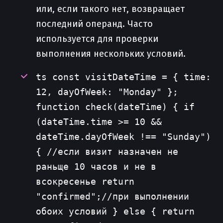
или, если такого нет, возвращает
последний операнд. Часто
используется для проверки
выполнения нескольких условий.
ts const visitDateTime = { time:
12, dayOfWeek: "Monday" };
function check(dateTime) { if
(dateTime.time >= 10 &&
dateTime.dayOfWeek !== "Sunday")
{ //если визит назначен не
раньще 10 часов и не в
всокресенье return
"confirmed";//при выполнении
обоих условий } else { return