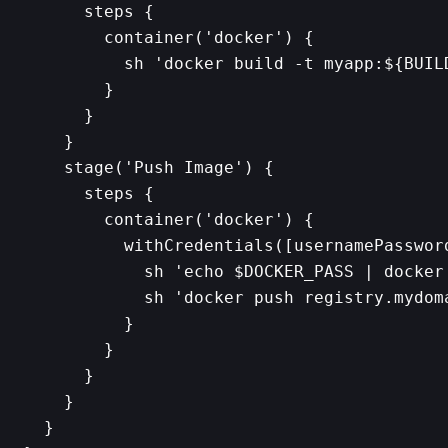
      steps {

        container('docker') {

          sh 'docker build -t myapp:${BUIL
        }

      }

    }

    stage('Push Image') {

      steps {

        container('docker') {

          withCredentials([usernamePasswor
            sh 'echo $DOCKER_PASS | docker
            sh 'docker push registry.mydom
          }

        }

      }

    }

  }
