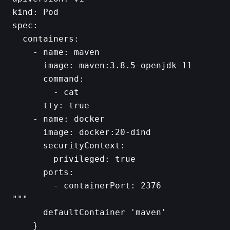
kind: Pod

spec:

  containers:

    - name: maven

      image: maven:3.8.5-openjdk-11

      command:

        - cat

      tty: true

    - name: docker

      image: docker:20-dind

      securityContext:

        privileged: true

      ports:

        - containerPort: 2376

"""

      defaultContainer 'maven'

    }
