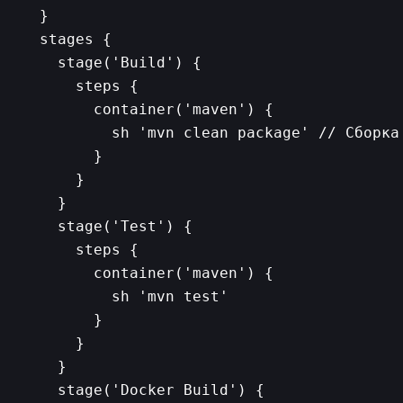
  }

  stages {

    stage('Build') {

      steps {

        container('maven') {

          sh 'mvn clean package' // Сборка 
        }

      }

    }

    stage('Test') {

      steps {

        container('maven') {

          sh 'mvn test'

        }

      }

    }

    stage('Docker Build') {
