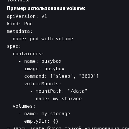
Пример использования volume:
apiVersion: v1

kind: Pod

metadata:

  name: pod-with-volume

spec:

  containers:

    - name: busybox

      image: busybox

      command: ["sleep", "3600"]

      volumeMounts:

        - mountPath: "/data"

          name: my-storage

  volumes:

    - name: my-storage

      emptyDir: {}
