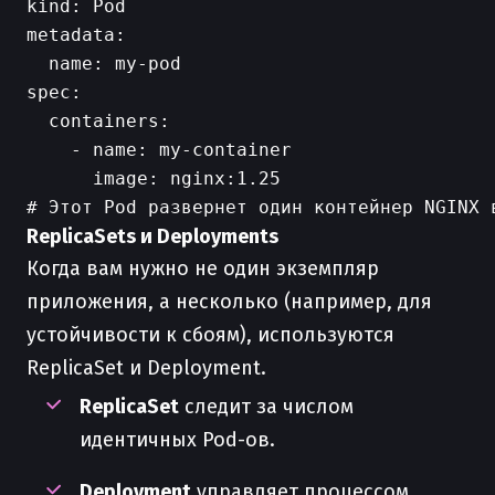
kind: Pod

metadata:

  name: my-pod

spec:

  containers:

    - name: my-container

      image: nginx:1.25

ReplicaSets и Deployments
Когда вам нужно не один экземпляр
приложения, а несколько (например, для
устойчивости к сбоям), используются
ReplicaSet и Deployment.
ReplicaSet
следит за числом
идентичных Pod-ов.
Deployment
управляет процессом