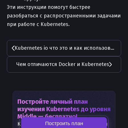
Эти инструкции помогут быстрее
разобраться с распространенными задачами
при работе с Kubernetes.
Kubernetes io что это и как использовать на практике
Чем отличаются Docker и Kubernetes
Постройте личный план
изучения
Kubernetes
до уровня
Middle — бесплатно!
Построить план
Kubernetes
— часть карты развития