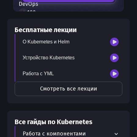
DevOps
100
+
шагов развития
30
бесплатных лекций
Бесплатные лекции
300
бонусных рублей
на счет
О Kubernetes и Helm
Устройство Kubernetes
Работа с YML
Смотреть все лекции
Все гайды по
Kubernetes
Работа с компонентами