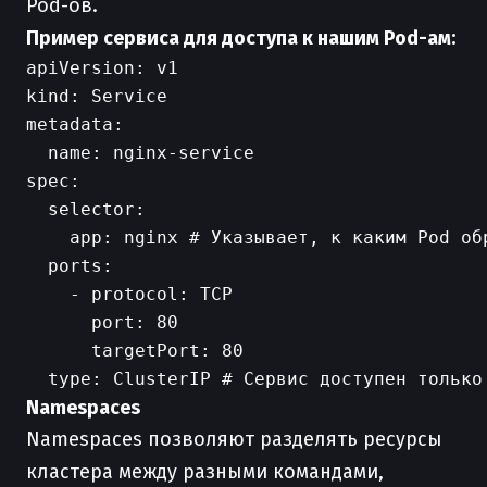
Pod-ов.
Пример сервиса для доступа к нашим Pod-ам:
apiVersion: v1

kind: Service

metadata:

  name: nginx-service

spec:

  selector:

    app: nginx # Указывает, к каким Pod обр
  ports:

    - protocol: TCP

      port: 80

      targetPort: 80

Namespaces
Namespaces позволяют разделять ресурсы
кластера между разными командами,