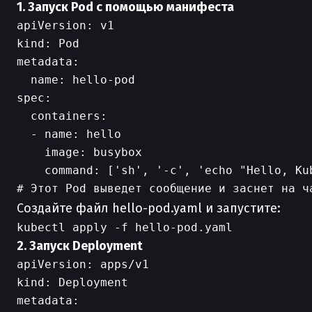
1. Запуск Pod с помощью манифеста
apiVersion: v1

kind: Pod

metadata:

  name: hello-pod

spec:

  containers:

  - name: hello

    image: busybox

    command: ['sh', '-c', 'echo "Hello, Kub
Создайте файл hello-pod.yaml и запустите:
2. Запуск Deployment
apiVersion: apps/v1

kind: Deployment

metadata:
