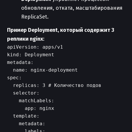
обновления, отката, масштабирования
ReplicaSet.
Пример Deployment, который содержит 3
реплики nginx:
apiVersion: apps/v1

kind: Deployment

metadata:

  name: nginx-deployment

spec:

  replicas: 3 # Количество подов

  selector:

    matchLabels:

      app: nginx

  template:

    metadata:

      labels:
