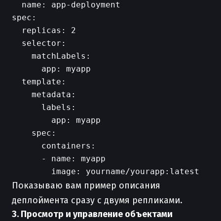
  name: app-deployment

spec:

  replicas: 2

  selector:

    matchLabels:

      app: myapp

  template:

    metadata:

      labels:

        app: myapp

    spec:

      containers:

      - name: myapp

Показываю вам пример описания
деплоймента сразу с двумя репликами.
3. Просмотр и управление объектами