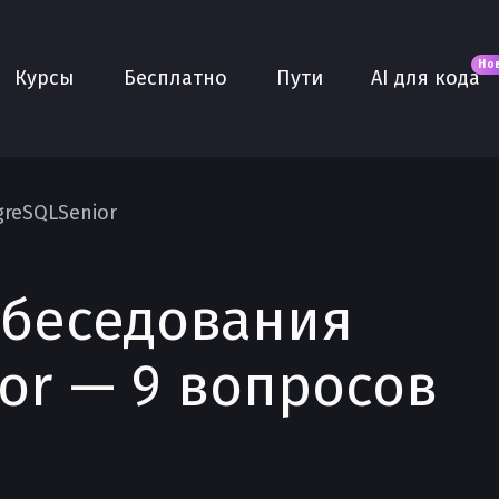
Новое
AI для кода
О нас
Но
Курсы
Бесплатно
Пути
AI для кода
Сообщество
Purple
Плюс
AI Собеседование
greSQL
Senior
AI тренажёр
Проекты
обеседования
ior — 9 вопросов