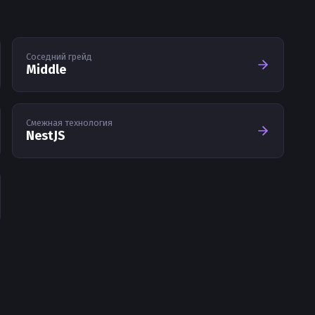
Соседний грейд
Middle
Смежная технология
NestJS