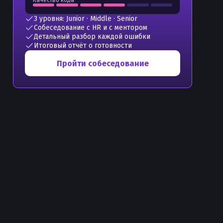
Качество кода
3 уровня: Junior · Middle · Senior
Собеседование с HR и с ментором
Детальный разбор каждой ошибки
Итоговый отчёт о готовности
Пройти собеседование