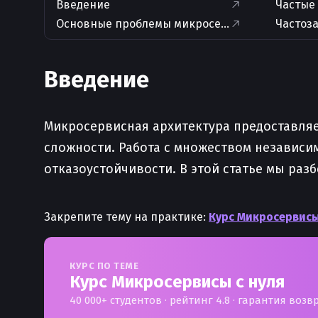
Введение
Частые
Основные проблемы микросервисов
Частоз
Введение
Микросервисная архитектура предоставляе
сложности. Работа с множеством независи
отказоустойчивости. В этой статье мы раз
Закрепите тему на практике:
Курс Микросервисы
КУРС ПО ТЕМЕ
Курс Микросервисы с нуля
40 000+ студентов · рейтинг 4.8 · гарантия возв