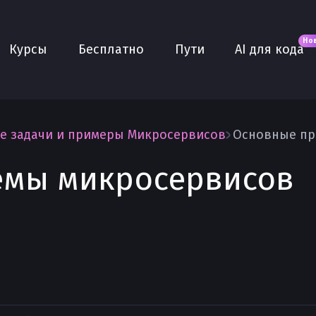
Новое
AI для кода
О нас
Но
Курсы
Бесплатно
Пути
AI для кода
Сообщество
Purple
Плюс
AI Собеседование
е задачи и примеры Микросервисов
Основные пр
AI тренажёр
емы микросервисов
Проекты