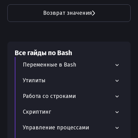
Возврат значения
Все гайды по
Bash
Переменные в Bash
Переменные в Bash — полный
Утилиты
практический разбор
Утилита xargs
Работа со строками
Типы переменных Bash
Утилита uniq
Подстроки
Объявление переменных
Скриптинг
Утилита sort
Обрезка строк
Строковые переменные
Работа с временем
Управление процессами
Утилита sed
Разделение строк
Специальные переменные