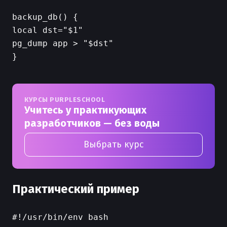
backup_db() {

local dst="$1"

pg_dump app > "$dst"

КУРСЫ PURPLESCHOOL
Учитесь у практикующих
разработчиков — без воды
Выбрать курс
Практический пример
#!/usr/bin/env bash
