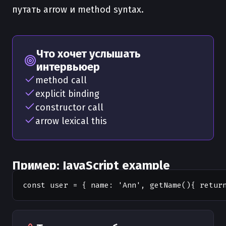
путать arrow и method syntax.
Что хочет услышать
интервьюер
method call
explicit binding
constructor call
arrow lexical this
Пример: JavaScript example