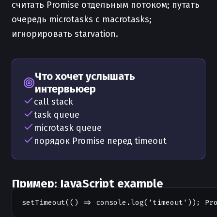
считать Promise отдельным потоком; путать
очередь microtasks с macrotasks;
игнорировать starvation.
Что хочет услышать
интервьюер
call stack
task queue
microtask queue
порядок Promise перед timeout
Пример: JavaScript example