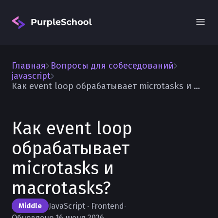
Главная
Вопросы для собеседований
javascript
Как event loop обрабатывает microtasks и macrotasks?
Как event loop
Вход
обрабатывает
microtasks и
macrotasks?
JavaScript · Frontend
·
Middle
Обновлено 16 июня 2026