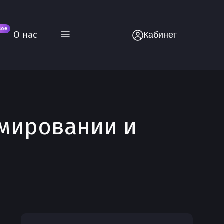
вое
О нас
Кабинет
ммировании и