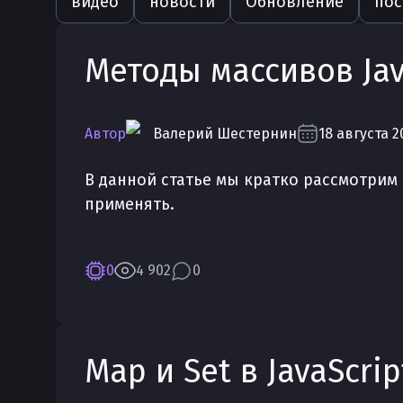
видео
новости
Обновление
пос
Методы массивов Jav
Автор
Валерий
Шестернин
18 августа 2
В данной статье мы кратко рассмотрим м
применять.
0
4 902
0
Map и Set в JavaScri