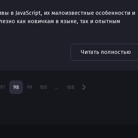
ы в JavaScript, их малоизвестные особенности и
лезно как новичкам в языке, так и опытным
Читать полностью
97
98
99
100
...
108