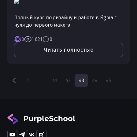
Полный курс по дизайну и работе в Figma с
нуля до первого макета
0
1 621
0
Читать полностью
1
...
41
42
43
44
45
...
10