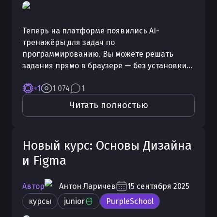
Теперь на платформе появились AI-
тренажёры для задач по
программированию. Вы можете решать
задания прямо в браузере — без установки
сред разработки и без переключения между
+1
1 074
1
сервисами.
Читать полностью
Новый курс: Основы Дизайна
и Figma
Автор
Антон
Ларичев
15 сентября 2025
курсы
junior
PurpleSchool