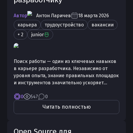
Автор
Антон
Ларичев
18 марта 2026
карьера
трудоустройство
вакансии
+ 2
junior
Поиск работы — один из ключевых навыков
в карьере разработчика. Независимо от
уровня опыта, знание правильных площадок
и инструментов значительно ускоряет
процесс трудоустройства. В этой статье
0
547
0
разберём основные каналы поиска вакансий
для программистов: от классических
Читать полностью
джоббордов до нетворкинга и прямого
контакта с работодателями.
Open Source для