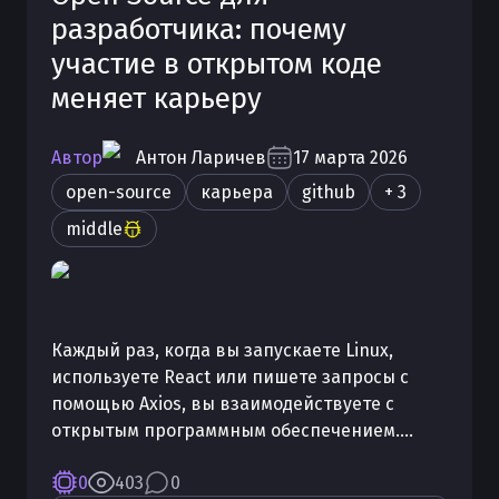
разработчика: почему
участие в открытом коде
меняет карьеру
Автор
Антон
Ларичев
17 марта 2026
open-source
карьера
github
+ 3
middle
Каждый раз, когда вы запускаете Linux,
используете React или пишете запросы с
помощью Axios, вы взаимодействуете с
открытым программным обеспечением.
Разбираемся, что даёт вклад в открытый код,
0
403
0
как начать без лишнего стресса и почему это