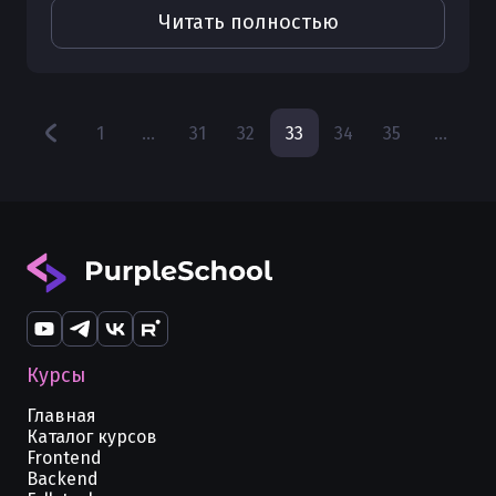
одно из лучших вложений вашего
Читать полностью
профессионального времени.
1
...
31
32
33
34
35
...
10
Курсы
Главная
Каталог курсов
Frontend
Backend