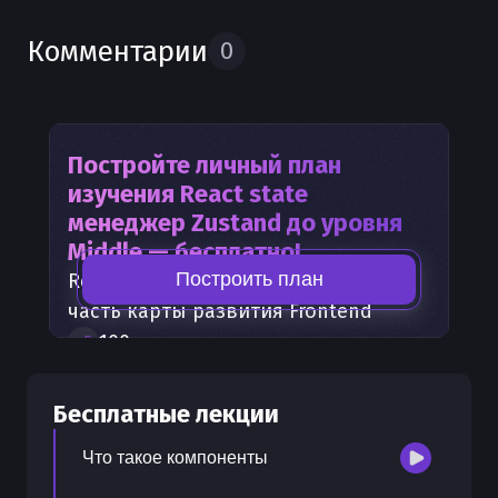
Комментарии
0
Постройте личный план
изучения
React state
менеджер Zustand
до уровня
Middle — бесплатно!
Построить план
React state менеджер Zustand
—
часть карты развития
Frontend
100
+
шагов развития
30
бесплатных лекций
300
бонусных рублей
на счет
Бесплатные лекции
Что такое компоненты