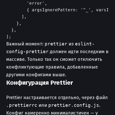
        'error',

        { argsIgnorePattern: '^_', varsIgno
      ],

    },

  },

Важный момент:
prettier
из
eslint-
config-prettier
должен идти последним в
массиве. Только так он сможет отключить
конфликтующие правила, добавленные
другими конфигами выше.
Конфигурация Prettier
Prettier настраивается отдельно, через файл
.prettierrc
или
prettier.config.js
.
Конфиг намеренно минималистичен — у