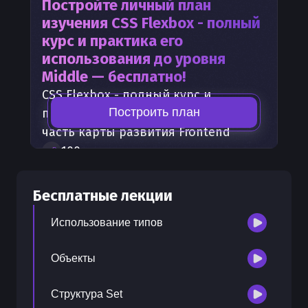
Постройте личный план
изучения
CSS Flexbox - полный
курс и практика его
использования
до уровня
Middle — бесплатно!
CSS Flexbox - полный курс и
Построить план
практика его использования
—
часть карты развития
Frontend
100
+
шагов развития
30
бесплатных лекций
300
бонусных рублей
на счет
Бесплатные лекции
Использование типов
Объекты
Структура Set