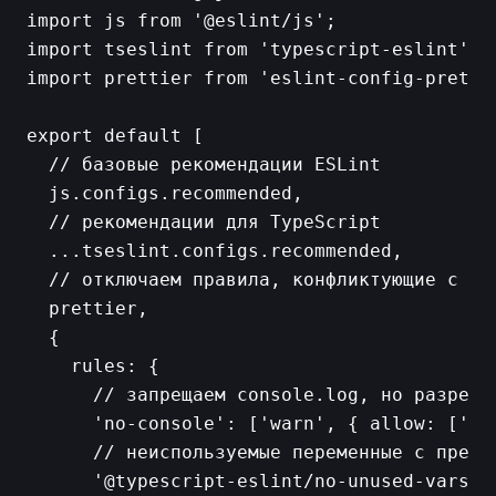
import js from '@eslint/js';

import tseslint from 'typescript-eslint';

import prettier from 'eslint-config-prettie
export default [

  // базовые рекомендации ESLint

  js.configs.recommended,

  // рекомендации для TypeScript

  ...tseslint.configs.recommended,

  // отключаем правила, конфликтующие с Pre
  prettier,

  {

    rules: {

      // запрещаем console.log, но разрешае
      'no-console': ['warn', { allow: ['war
      // неиспользуемые переменные с префик
      '@typescript-eslint/no-unused-vars': 