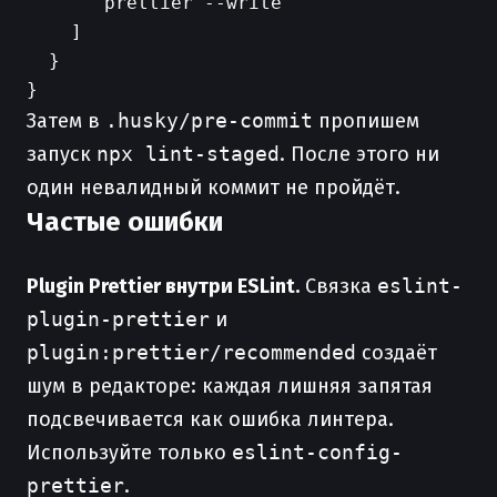
      "prettier --write"

    ]

  }

Затем в
.husky/pre-commit
пропишем
запуск
npx lint-staged
. После этого ни
один невалидный коммит не пройдёт.
Частые ошибки
Plugin Prettier внутри ESLint.
Связка
eslint-
plugin-prettier
и
plugin:prettier/recommended
создаёт
шум в редакторе: каждая лишняя запятая
подсвечивается как ошибка линтера.
Используйте только
eslint-config-
prettier
.