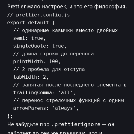
Prettier мало настроек, и это его философия.
// prettier.config.js

export default {

  // одинарные кавычки вместо двойных

  semi: true,

  singleQuote: true,

  // длина строки до переноса

  printWidth: 100,

  // 2 пробела для отступа

  tabWidth: 2,

  // запятая после последнего элемента в об
  trailingComma: 'all',

  // перенос стрелочных функций с одним арг
  arrowParens: 'always',

Не забудьте про
.prettierignore
— он
работает по тем же правилам, что и