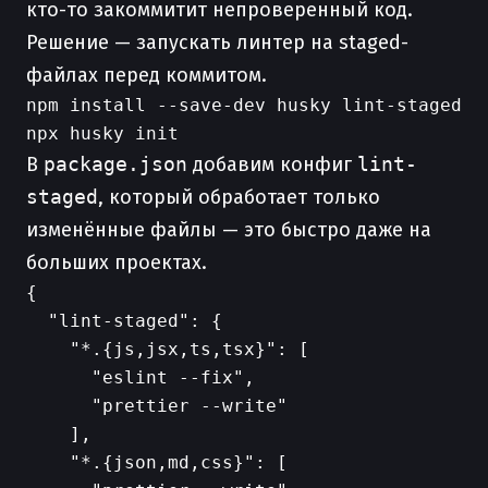
кто-то закоммитит непроверенный код.
Решение — запускать линтер на staged-
файлах перед коммитом.
npm install --save-dev husky lint-staged

В
package.json
добавим конфиг
lint-
staged
, который обработает только
изменённые файлы — это быстро даже на
больших проектах.
{

  "lint-staged": {

    "*.{js,jsx,ts,tsx}": [

      "eslint --fix",

      "prettier --write"

    ],

    "*.{json,md,css}": [
