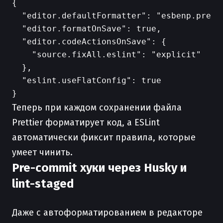
{

  "editor.defaultFormatter": "esbenp.pretti
  "editor.formatOnSave": true,

  "editor.codeActionsOnSave": {

    "source.fixAll.eslint": "explicit"

  },

  "eslint.useFlatConfig": true

Теперь при каждом сохранении файла
Prettier форматирует код, а ESLint
автоматически фиксит правила, которые
умеет чинить.
Pre-commit хуки через Husky и
lint-staged
Даже с автоформатированием в редакторе