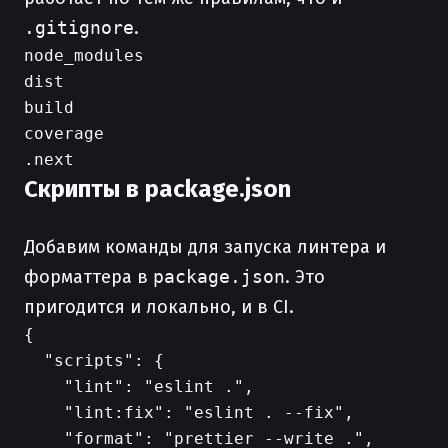
.gitignore
.
node_modules

dist

build

coverage

Скрипты в package.json
Добавим команды для запуска линтера и
форматтера в
package.json
. Это
пригодится и локально, и в CI.
{

  "scripts": {

    "lint": "eslint .",

    "lint:fix": "eslint . --fix",

    "format": "prettier --write .",
