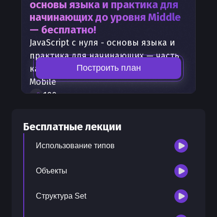
основы языка и практика для
начинающих
до уровня Middle
— бесплатно!
JavaScript с нуля - основы языка и
практика для начинающих
— часть
Построить план
карты развития
Frontend, Backend,
Mobile
100
+
шагов развития
30
бесплатных лекций
300
бонусных рублей
на счет
Бесплатные лекции
Использование типов
Объекты
Структура Set