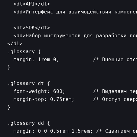
  <dt>API</dt>

  <dd>Интерфейс для взаимодействия компонен
  <dt>SDK</dt>

  <dd>Набор инструментов для разработки под
.glossary {

  margin: 1rem 0;           /* Внешние отст
}

.glossary dt {

  font-weight: 600;         /* Выделяем тер
  margin-top: 0.75rem;      /* Отступ свер
}

.glossary dd {

  margin: 0 0 0.5rem 1.5rem; /* Сдвигаем о