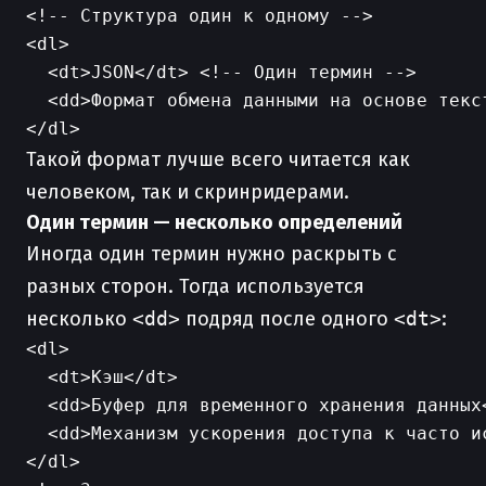
<!-- Структура один к одному -->

<dl>

  <dt>JSON</dt> <!-- Один термин -->

  <dd>Формат обмена данными на основе текс
Такой формат лучше всего читается как
человеком, так и скринридерами.
Один термин — несколько определений
Иногда один термин нужно раскрыть с
разных сторон. Тогда используется
несколько
<dd>
подряд после одного
<dt>
:
<dl>

  <dt>Кэш</dt>

  <dd>Буфер для временного хранения данных<
  <dd>Механизм ускорения доступа к часто ис