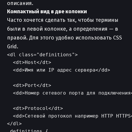
описания.
Компактный вид в две колонки
Часто хочется сделать так, чтобы термины
были в левой колонке, а определения — в
правой. Для этого удобно использовать CSS
Grid.
<dl class="definitions">

  <dt>Host</dt>

  <dd>Имя или IP адрес сервера</dd>

  <dt>Port</dt>

  <dd>Номер сетевого порта для подключения<
  <dt>Protocol</dt>

  <dd>Сетевой протокол например HTTP HTTPS<
.definitions {
