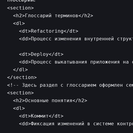
<section>

  <h2>Глоссарий терминов</h2>

  <dl>

    <dt>Refactoring</dt>

    <dd>Процесс изменения внутренней струк
    <dt>Deploy</dt>

    <dd>Процесс выкатывания приложения на 
  </dl>

<!-- Здесь раздел с глоссарием оформлен сем
<section>

  <h2>Основные понятия</h2>

  <dl>

    <dt>Коммит</dt>

    <dd>Фиксация изменений в системе контро