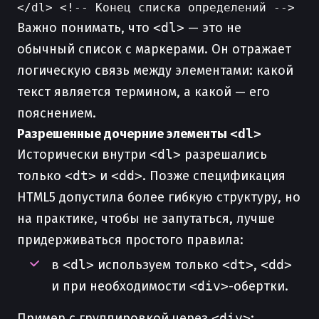
Важно понимать, что
<dl>
— это не
обычный список с маркерами. Он отражает
логическую связь между элементами: какой
текст является термином, а какой — его
пояснением.
Разрешенные дочерние элементы
<dl>
Исторически внутри
<dl>
разрешались
только
<dt>
и
<dd>
. Позже спецификация
HTML5 допустила более гибкую структуру, но
на практике, чтобы не запутаться, лучше
придерживаться простого правила:
в
<dl>
используем только
<dt>
,
<dd>
и при необходимости
<div>
-обертки.
Пример с группировкой через
<div>
: