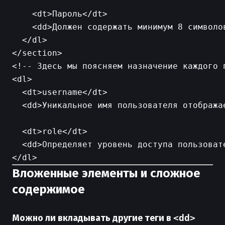
    <dt>Пароль</dt>

    <dd>Должен содержать минимум 8 символов
  </dl>

<!-- Здесь мы поясняем назначение каждого п
<dl>

  <dt>username</dt>

  <dd>Уникальное имя пользователя отображае
  <dt>role</dt>

  <dd>Определяет уровень доступа пользовате
Вложенные элементы и сложное
содержимое
Можно ли вкладывать другие теги в
<dd>