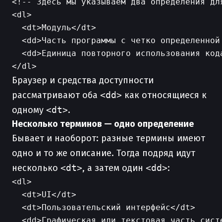
<!-- Здесь мы указываем два определения для
<dl>

  <dt>Модуль</dt>

  <dd>Часть программы с четко определенной 
  <dd>Единица повторного использования кода
Браузер и средства доступности
рассматривают оба
<dd>
как относящиеся к
одному
<dt>
.
Несколько терминов — одно определение
Бывает и наоборот: разные термины имеют
одно и то же описание. Тогда подряд идут
несколько
<dt>
, а затем один
<dd>
:
<dl>

  <dt>UI</dt>

  <dt>Пользовательский интерфейс</dt>

  <dd>Графическая или текстовая часть сист