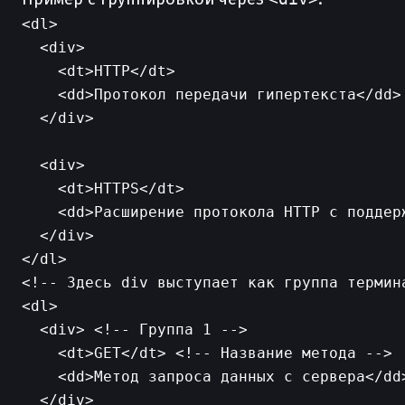
<dl>

  <div>

    <dt>HTTP</dt>

    <dd>Протокол передачи гипертекста</dd>

  </div>

  <div>

    <dt>HTTPS</dt>

    <dd>Расширение протокола HTTP с поддерж
  </div>

<!-- Здесь div выступает как группа термина
<dl>

  <div> <!-- Группа 1 -->

    <dt>GET</dt> <!-- Название метода -->

    <dd>Метод запроса данных с сервера</dd
  </div>
