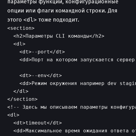
параметры функций, конфигурационные
опции или флаги командной строки. Для
этого
<dl>
тоже подходит.
<section>

  <h2>Параметры CLI команды</h2>

  <dl>

    <dt>--port</dt>

    <dd>Порт на котором запускается сервер 
    <dt>--env</dt>

    <dd>Режим окружения например dev stagin
  </dl>

<!-- Здесь мы описываем параметры конфигура
<dl>

  <dt>timeout</dt>

  <dd>Максимальное время ожидания ответа о