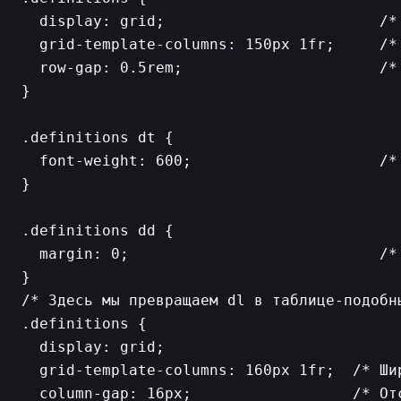
  display: grid;                        /* 
  grid-template-columns: 150px 1fr;     /*
  row-gap: 0.5rem;                      /* 
}

.definitions dt {

  font-weight: 600;                     /* 
}

.definitions dd {

  margin: 0;                            /*
/* Здесь мы превращаем dl в таблице-подобны
.definitions {

  display: grid;

  grid-template-columns: 160px 1fr;  /* Ши
  column-gap: 16px;                  /* Отс