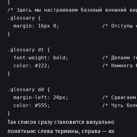
/* Здесь мы настраиваем базовый внешний вид
.glossary {

  margin: 16px 0;              /* Отступы с
}

.glossary dt {

  font-weight: bold;           /* Делаем те
  color: #222;                 /* Немного б
}

.glossary dd {

  margin-left: 20px;           /* Сдвигаем
  color: #555;                 /* Чуть бол
Так список сразу становится визуально
понятным: слева термины, справа — их