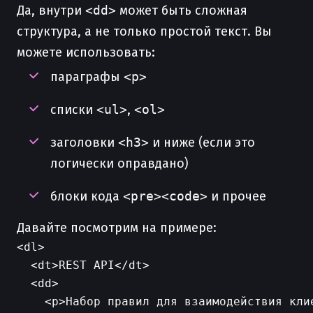
Да, внутри
<dd>
может быть сложная
структура, а не только простой текст. Вы
можете использовать:
параграфы
<p>
списки
<ul>
,
<ol>
заголовки
<h3>
и ниже (если это
логически оправдано)
блоки кода
<pre><code>
и прочее
Давайте посмотрим на примере:
<dl>

  <dt>REST API</dt>

  <dd>

    <p>Набор правил для взаимодействия клие