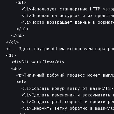
    <ul>

      <li>Использует стандартные HTTP метод
      <li>Основан на ресурсах и их представ
      <li>Часто возвращает данные в формате
    </ul>

  </dd>

<!-- Здесь внутри dd мы используем параграф
<dl>

  <dt>Git workflow</dt>

  <dd>

    <p>Типичный рабочий процесс может выгля
    <ol>

      <li>Создать новую ветку от main</li>

      <li>Сделать изменения и закоммитить и
      <li>Создать pull request и пройти рев
      <li>Смержить ветку обратно в main</li