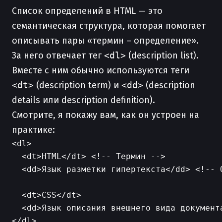
Список определений в HTML — это
семантическая структура, которая помогает
описывать пары «термин – определение».
За него отвечает тег
<dl>
(description list).
Вместе с ним обычно используются теги
<dt>
(description term) и
<dd>
(description
details или description definition).
Смотрите, я покажу вам, как он устроен на
практике:
<dl>

  <dt>HTML</dt> <!-- Термин -->

  <dd>Язык разметки гипертекста</dd> <!-- О
  <dt>CSS</dt>

  <dd>Язык описания внешнего вида документа