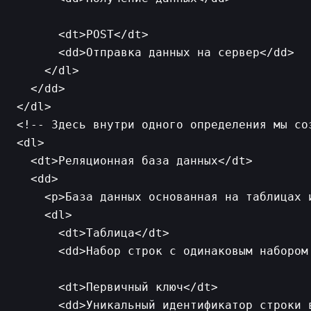
      <dt>POST</dt>

      <dd>Отправка данных на сервер</dd>

    </dl>

  </dd>

<!-- Здесь внутри одного определения мы со
<dl>

  <dt>Реляционная база данных</dt>

  <dd>

    <p>База данных основанная на таблицах и
    <dl>

      <dt>Таблица</dt>

      <dd>Набор строк с одинаковым набором 
      <dt>Первичный ключ</dt>

      <dd>Уникальный идентификатор строки в