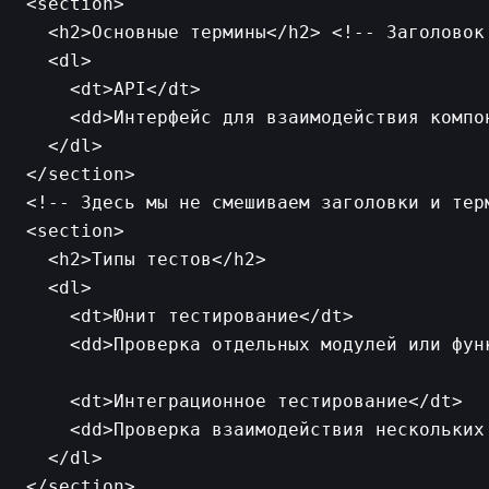
<section>

  <h2>Основные термины</h2> <!-- Заголовок 
  <dl>

    <dt>API</dt>

    <dd>Интерфейс для взаимодействия компон
  </dl>

<!-- Здесь мы не смешиваем заголовки и терм
<section>

  <h2>Типы тестов</h2>

  <dl>

    <dt>Юнит тестирование</dt>

    <dd>Проверка отдельных модулей или функ
    <dt>Интеграционное тестирование</dt>

    <dd>Проверка взаимодействия нескольких 
  </dl>
