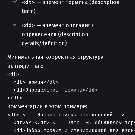
<dt>
— элемент термина (description
term)
<dd>
— элемент описания/
определения (description
details/definition)
Минимальная корректная структура
выглядит так:
<dl>

  <dt>Термин</dt>

  <dd>Определение термина</dd>

Комментарии в этом примере:
<dl> <!-- Начало списка определений -->

  <dt>API</dt> <!-- Здесь мы объявляем терм
  <dd>Набор правил и спецификаций для взаи