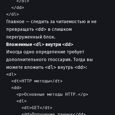
    </ol>

  </dd>

Главное — следить за читаемостью и не
превращать
<dd>
в слишком
перегруженный блок.
Вложенные
<dl>
внутри
<dd>
Иногда одно определение требует
дополнительного глоссария. Тогда вы
можете вложить
<dl>
внутрь
<dd>
:
<dl>

  <dt>HTTP методы</dt>

  <dd>

    <p>Основные методы HTTP.</p>

    <dl>

      <dt>GET</dt>

      <dd>Получение данных</dd>
