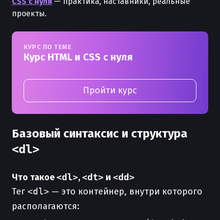
CSS с нуля
— практика, наставники, реальные
проекты.
КУРС ПО ТЕМЕ
Курс HTML и CSS с нуля
Пройти курс
Базовый синтаксис и структура
<dl>
Что такое
<dl>
,
<dt>
и
<dd>
Тег
<dl>
— это контейнер, внутри которого
располагаются: