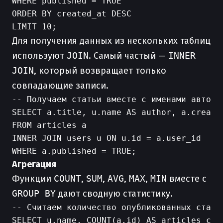
WHERE published = TRUE

ORDER BY created_at DESC

Для получения данных из нескольких таблиц
используют
JOIN
. Самый частый —
INNER
JOIN
, который возвращает только
совпадающие записи.
-- Получаем статьи вместе с именами авторов
SELECT a.title, u.name AS author, a.created
FROM articles a

INNER JOIN users u ON u.id = a.user_id

Агрегация
Функции
COUNT
,
SUM
,
AVG
,
MAX
,
MIN
вместе с
GROUP BY
дают сводную статистику.
-- Считаем количество опубликованных статей
SELECT u.name, COUNT(a.id) AS articles_coun