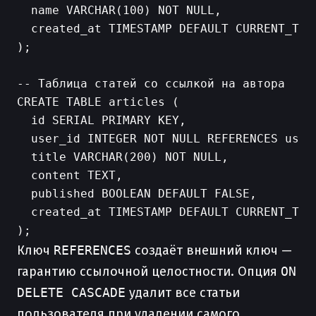
  name VARCHAR(100) NOT NULL,

  created_at TIMESTAMP DEFAULT CURRENT_TIME
);

-- Таблица статей со ссылкой на автора

CREATE TABLE articles (

  id SERIAL PRIMARY KEY,

  user_id INTEGER NOT NULL REFERENCES users
  title VARCHAR(200) NOT NULL,

  content TEXT,

  published BOOLEAN DEFAULT FALSE,

  created_at TIMESTAMP DEFAULT CURRENT_TIME
Ключ
REFERENCES
создаёт внешний ключ —
гарантию ссылочной целостности. Опция
ON
DELETE CASCADE
удалит все статьи
пользователя при удалении самого