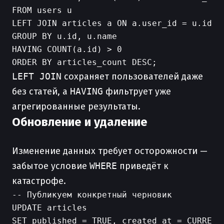
FROM users u

LEFT JOIN articles a ON a.user_id = u.id AN
GROUP BY u.id, u.name

HAVING COUNT(a.id) > 0

LEFT JOIN
сохраняет пользователей даже
без статей, а
HAVING
фильтрует уже
агрегированные результаты.
Обновление и удаление
Изменение данных требует осторожности —
забытое условие
WHERE
приведёт к
катастрофе.
-- Публикуем конкретный черновик

UPDATE articles

SET published = TRUE, created_at = CURRENT_